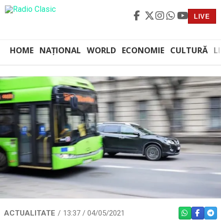
LIVE
HOME
NAȚIONAL
WORLD
ECONOMIE
CULTURĂ
L
ACTUALITATE
13:37 / 04/05/2021
WHATSAPP
FACEBO
TEL