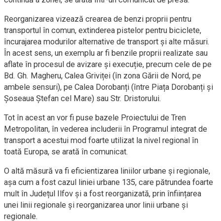
Reorganizarea vizează crearea de benzi proprii pentru
transportul în comun, extinderea pistelor pentru biciclete,
încurajarea modurilor alternative de transport și alte măsuri.
În acest sens, un exemplu ar fi benzile proprii realizate sau
aflate în procesul de avizare și execuție, precum cele de pe
Bd. Gh. Magheru, Calea Griviței (în zona Gării de Nord, pe
ambele sensuri), pe Calea Dorobanți (între Piața Dorobanți și
Șoseaua Ștefan cel Mare) sau Str. Dristorului.
Tot în acest an vor fi puse bazele Proiectului de Tren
Metropolitan, în vederea includerii în Programul integrat de
transport a acestui mod foarte utilizat la nivel regional în
toată Europa, se arată în comunicat.
O altă măsură va fi eficientizarea liniilor urbane și regionale,
așa cum a fost cazul liniei urbane 135, care pătrundea foarte
mult în Județul Ilfov și a fost reorganizată, prin înființarea
unei linii regionale și reorganizarea unor linii urbane și
regionale.