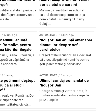
 interviurilor pentru
Sidex Galați: Investitori mari
-șefi
cer caietul de sarcini
stiției a stabilit perioada
Mai mulți investitori au solicitat
i desfășurate interviurile
caietul de sarcini pentru licitația
ile de...
combinatului siderurgic Liberty
Galați,...
E
6 luni ago
ACTUALITATE
6 luni ago
 Mediului anunță
Nicușor Dan anunță amânarea
n Romsilva pentru
discuțiilor despre șefii
 tăierilor ilegale
parchetelor
iului, Diana Buzoianu, a
Președintele Nicușor Dan a declarat
 speră ca săptămâna
că discuțiile privind numirile pentru
fie adoptată...
șefii parchetelor și serviciilor...
E
1 an ago
ACTUALITATE
1 an ago
te poți numi deștept
Ultimul sondaj comandat de
u că ai studii
Nicușor Dan
e!?
George Simion și Victor Ponta, în
fruntea sondajelor pentru alegerile
rvegia vs. România: De
prezidențiale ...
le superioare fac
 mentalitatea civică...