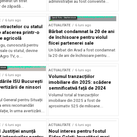
generat un strat
administrației au fost convenite...
v de zăpadă...
Sursă foto: Shutterstock
E
6 luni ago
ACTUALITATE
6 luni ago
ntractelor cu statul
Bărbat condamnat la 20 de ani
e afacerea printr-o
de închisoare pentru violul
e agricolă
fiicei partenerei sale
gu, cunoscută pentru
Un bărbat din Arad a fost condamnat
sale cu statul, devine
la 20 de ani de închisoare pentru...
 Agro TV, o...
rstock
ACTUALITATE
6 luni ago
E
6 luni ago
Volumul tranzacțiilor
rile ISU București
imobiliare din 2025: scădere
ertizării de ninsori
semnificativă față de 2024
Volumul total al tranzacțiilor
l General pentru Situații
imobiliare din 2025 a fost de
a emis recomandări
aproximativ 525 de milioane...
ție, în urma avertizării...
E
6 luni ago
ACTUALITATE
6 luni ago
 Justiției anunță
Noul interes pentru fostul