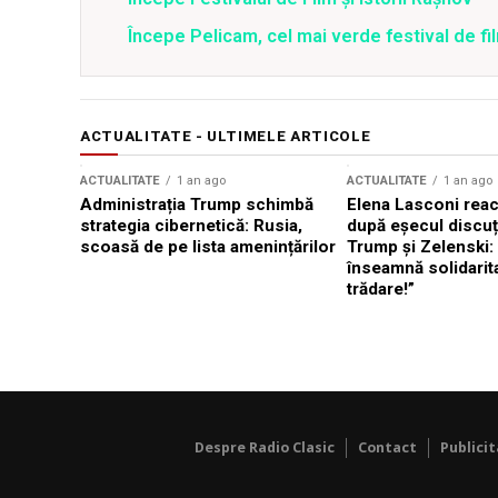
Începe Pelicam, cel mai verde festival de f
ACTUALITATE - ULTIMELE ARTICOLE
ACTUALITATE
1 an ago
ACTUALITATE
1 an ago
Administrația Trump schimbă
Elena Lasconi rea
strategia cibernetică: Rusia,
după eșecul discuți
scoasă de pe lista amenințărilor
Trump și Zelenski:
înseamnă solidarit
trădare!”
Despre Radio Clasic
Contact
Publici