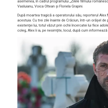
asemenea, în cadrul programului „Zilele filmului românesc” l
Vasluianu, Voica Oltean şi Floriela Grapini.
După moartea tragică a operatorului său, reporterul Alex
acestuia. Cu trei zile înainte de Crăciun, într-un orăşel de 
existenţei lui, totul văzut prin ochii încercatei lui fiice
coleg, Alex îi ia, pe nesimţite, locul, după cum informează t