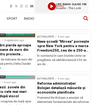
LIVE RADIO CLASIC FM
Roxette - The Look
SPORT
RADIO
rstock
ACTUALITATE
4 luni ago
E
3 săptămâni ago
Nava-școală “Mircea” pornește
ării pierde aproape
spre New York pentru a marca
ioane de euro din
Freedom250, cea de-a 250-a
tru proiecte
aniversare a Statelor Unite
În contextul în care Statele Unite se
de milioane de euro din
pregătesc să sărbătorească 250 de
ți pentru Delta Dunării
ani de...
...
rstock
ACTUALITATE
6 luni ago
E
6 luni ago
Reforma administrației:
ezii: zonele din
Bolojan detaliază măsurile și
u cele mai mari
economiile planificate
după viscol
Premierul Ilie Bolojan a anunțat că
n noaptea de marți spre
elementele fundamentale ale reformei