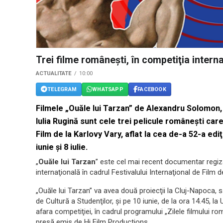
Trei filme româneşti, în competiţia intern
ACTUALITATE
10:00
TELEGRAM
WHATSAPP
FACEBOOK
Filmele „Ouăle lui Tarzan” de Alexandru Solomon, 
Iulia Rugină sunt cele trei pelicule româneşti care
Film de la Karlovy Vary, aflat la cea de-a 52-a edi
iunie şi 8 iulie.
„
Ouăle lui Tarzan
” este cel mai recent documentar regi
internaţională în cadrul Festivalului Internaţional de Film d
„Ouăle lui Tarzan” va avea două proiecţii la Cluj-Napoca, s
de Cultură a Studenţilor, şi pe 10 iunie, de la ora 14.45, la
afara competiţiei, în cadrul programului „Zilele filmului
presă emis de Hi Film Productions.