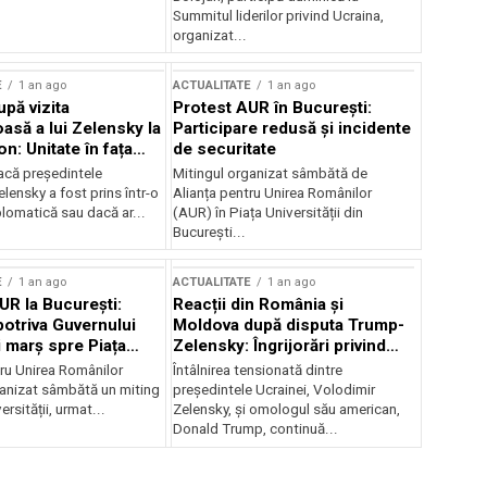
Summitul liderilor privind Ucraina,
organizat...
E
1 an ago
ACTUALITATE
1 an ago
upă vizita
Protest AUR în București:
asă a lui Zelensky la
Participare redusă și incidente
n: Unitate în fața
de securitate
inii
acă președintele
Mitingul organizat sâmbătă de
lensky a fost prins într-o
Alianța pentru Unirea Românilor
lomatică sau dacă ar...
(AUR) în Piața Universității din
București...
E
1 an ago
ACTUALITATE
1 an ago
UR la București:
Reacții din România și
potriva Guvernului
Moldova după disputa Trump-
i marș spre Piața
Zelensky: Îngrijorări privind
securitatea regională
tru Unirea Românilor
Întâlnirea tensionată dintre
anizat sâmbătă un miting
președintele Ucrainei, Volodimir
ersității, urmat...
Zelensky, și omologul său american,
Donald Trump, continuă...