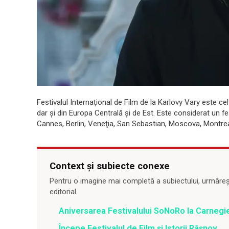
Festivalul Internaţional de Film de la Karlovy Vary este 
dar şi din Europa Centrală şi de Est. Este considerat un f
Cannes, Berlin, Veneţia, San Sebastian, Moscova, Montre
Context și subiecte conexe
Pentru o imagine mai completă a subiectului, urmărește
editorial.
Aniversarea Festivalului SoNoRo la Carnegie
Începe Festivalul de Film și Istorii Râșnov