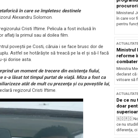
programul
procurori
etaforică în care se împletesc destinele
Ministerul Ju
gizorul Alexandru Solomon.
în care vor f
pentru funcți
egizorului Cristi Iftime. Pelicula a fost inclusă în
 aflaţi la primul sau al doilea film.
ACTUALITAT
centrul poveştii pe Costi, căruia i se face brusc dor de
Ministrul
cuplu. Astfel se hotărăşte să treacă pe la el şi să-l facă
reforme î
u-şi dorise asta.
combaterea
Ministra Med
prind un moment de trecere din existenţa fiului,
declarat că
 s-a lăsat tot timpul purtat de viaţă. Miza a fost ca
viitoare să 
iliarizeze atât de mult cu prezenţa şi cu poveştile lui,
declară regizorul Cristi Iftime.
ACTUALITAT
De ce nu 
doar pentr
superioar
🇳🇴🇷🇴 No
ce nu studii
diferența, ci