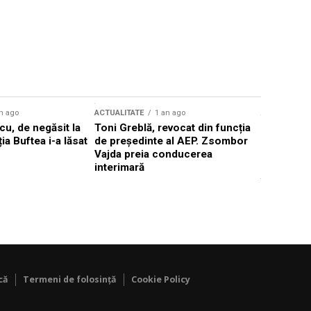
n ago
ACTUALITATE
1 an ago
ACTUALITATE
u, de negăsit la
Toni Greblă, revocat din funcția
Ilie Boloj
ția Buftea i-a lăsat
de președinte al AEP. Zsombor
alegerilor
Vajda preia conducerea
constituți
interimară
concentră
viitoarelo
că
Termeni de folosință
Cookie Policy