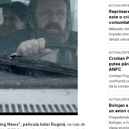
ACTUALITAT
Reprimare
este o cri
comunitate
Măsurile stri
Statele Unit
rândul cerce
ACTUALITAT
Cristian 
putea păr
ANPC
Cristian Po
confruntă cu
de la conduc
ACTUALITAT
Bolojan a
un avion d
Președintele
Bolojan, a f
ing News”, pelicula Iuliei Rugină
, va rula de
clasa econom