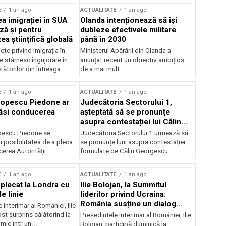
E
1 an ago
ACTUALITATE
1 an ago
a imigrației în SUA
Olanda intenționează să își
ză și pentru
dubleze efectivele militare
a științifică globală
până în 2030
cte privind imigrația în
Ministerul Apărării din Olanda a
e stârnesc îngrijorare în
anunțat recent un obiectiv ambițios
tătorilor din întreaga...
de a mai mult...
E
1 an ago
ACTUALITATE
1 an ago
Popescu Piedone ar
Judecătoria Sectorului 1,
ăsi conducerea
așteptată să se pronunțe
asupra contestației lui Călin
Georgescu privind controlul
pescu Piedone se
Judecătoria Sectorului 1 urmează să
judiciar
 posibilitatea de a pleca
se pronunțe luni asupra contestației
erea Autorității...
formulate de Călin Georgescu...
E
1 an ago
ACTUALITATE
1 an ago
 plecat la Londra cu
Ilie Bolojan, la Summitul
e linie
liderilor privind Ucraina:
România susține un dialog
 interimar al României, Ilie
transatlantic pentru securitate
ost surprins călătorind la
Președintele interimar al României, Ilie
și stabilitate
ic într-un...
Bolojan, participă duminică la