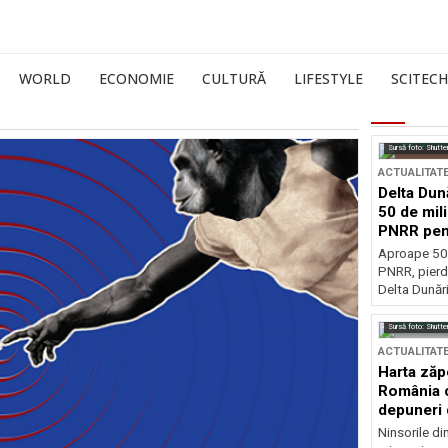
WORLD
ECONOMIE
CULTURĂ
LIFESTYLE
SCITECH
Sursă foto: Shutte
ACTUALITAT
Delta Dun
50 de mil
PNRR pen
esențiale
Aproape 50 
PNRR, pierdu
Delta Dunării
Sursă foto: Shutte
ACTUALITAT
Harta zăp
România c
depuneri 
Ninsorile di