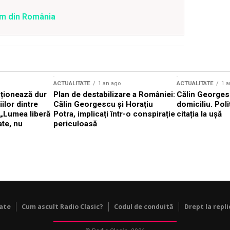
ilm din România
ACTUALITATE
1 an ago
ACTUALITATE
1 a
cționează dur
Plan de destabilizare a României:
Călin Georgesc
ilor dintre
Călin Georgescu și Horațiu
domiciliu. Poli
 „Lumea liberă
Potra, implicați într-o conspirație
citația la ușă
ate, nu
periculoasă
tate
Cum ascult Radio Clasic?
Codul de conduită
Drept la repli