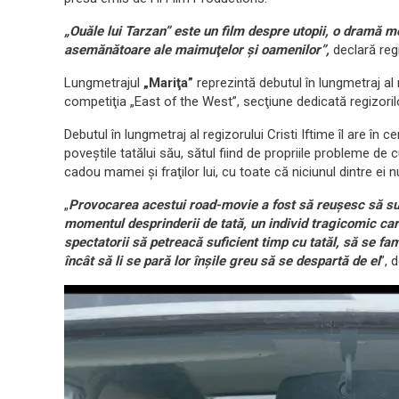
„Ouăle lui Tarzan” este un film despre utopii, o dramă m
asemănătoare ale maimuţelor şi oamenilor”,
declară re
Lungmetrajul
„Mariţa”
reprezintă debutul în lungmetraj al r
competiţia „East of the West”, secţiune dedicată regizorilor
Debutul în lungmetraj al regizorului Cristi Iftime îl are în 
poveştile tatălui său, sătul fiind de propriile probleme de 
cadou mamei şi fraţilor lui, cu toate că niciunul dintre ei n
„
Provocarea acestui road-movie a fost să reuşesc să sur
momentul desprinderii de tată, un individ tragicomic care
spectatorii să petreacă suficient timp cu tatăl, să se fam
încât să li se pară lor înşile greu să se despartă de el
”, 