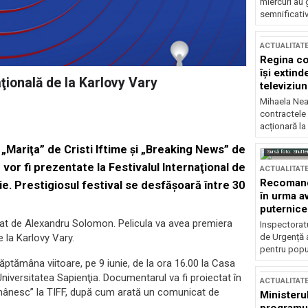
miercuri au 
semnificati
ACTUALITAT
Regina co
își extind
aţională de la Karlovy Vary
televiziun
Mihaela Nea
contractele 
acționară la
„Mariţa” de Cristi Iftime şi „Breaking News” de
Sursă foto: Shutte
 vor fi prezentate la Festivalul Internaţional de
ACTUALITAT
Recomandă
ţie. Prestigiosul festival se desfăşoară între 30
în urma av
puternice
zat de Alexandru Solomon. Pelicula va avea premiera
Inspectoratu
de Urgență 
e la Karlovy Vary.
pentru popula
ăptămâna viitoare, pe 9 iunie, de la ora 16.00 la Casa
 Universitatea Sapienţia. Documentarul va fi proiectat în
ACTUALITAT
 românesc” la TIFF, după cum arată un comunicat de
Ministerul