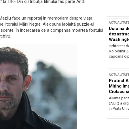
a TIFF. Din distribuţia filmului fac parte Andi
 Mazilu face un reportaj in memoriam despre viaţa
ACTUALITAT
pe litoralul Mării Negre, Alex pune laolaltă puzzle-ul
Ucraina d
 adolescente. În încercarea de a compensa moartea fostului
dezastruo
iff.ro.
Washingto
incertitud
Indiferent d
Volodimir Ze
capcană dip
ACTUALITAT
Protest A
Miting îm
Ciolacu ș
Victoriei
Alianța pen
(AUR) a org
în Piața Univ