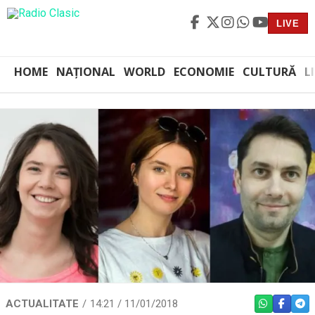
LIVE
HOME
NAȚIONAL
WORLD
ECONOMIE
CULTURĂ
L
ACTUALITATE
14:21 / 11/01/2018
WHATSAPP
FACEBO
TEL