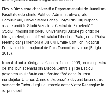
Flavia Dima
este absolventă a Departamentului de Jurnalism
Facultatea de ştiinţe Politice, Administrative şi ale
Comunicării, Universitatea Babeş-Bolyai din Cluj-Napoca,
masterandă în Studii Vizuale la Centrul de Excelenţă în
Studiul Imaginii din cadrul Universităţii Bucureşti, critic de
film şi selecţioner al Festivalului Filmul de Piatra, de la Piatra
Neamţ, dar şi membră a Juriului Emille Cantillon în cadrul
Festivalului Internaţional de Film Francofon, Namur (Belgia,
2015).
Ioan Antoci
a câştigat la Cannes, în anul 2009, premiul pentru
cel mai bun scenariu din Europa Centrală şi de Est, cu
povestea unui bătrân care rămâne fără casă în urma
inundaţiilor. Ulterior, „Câinele Japonez” a devenit lungmetrajul
semnat de Tudor Jurgiu, cu marele actor Victor Rebengiuc în
rol principal.