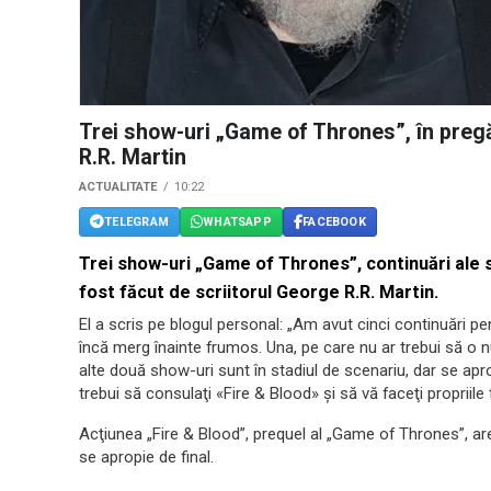
Trei show-uri „Game of Thrones”, în pregă
R.R. Martin
ACTUALITATE
10:22
TELEGRAM
WHATSAPP
FACEBOOK
Trei show-uri „Game of Thrones”, continuări ale se
fost făcut de scriitorul George R.R. Martin.
El a scris pe blogul personal: „Am avut cinci continuări pe
încă merg înainte frumos. Una, pe care nu ar trebui să o 
alte două show-uri sunt în stadiul de scenariu, dar se ap
trebui să consulaţi «Fire & Blood» şi să vă faceţi propriile t
Acţiunea „Fire & Blood”, prequel al „Game of Thrones”, are
se apropie de final.