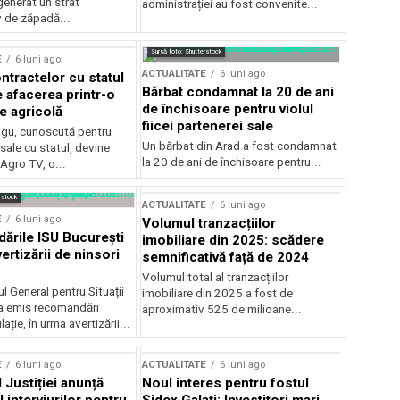
generat un strat
administrației au fost convenite...
v de zăpadă...
Sursă foto: Shutterstock
E
6 luni ago
ACTUALITATE
6 luni ago
ntractelor cu statul
Bărbat condamnat la 20 de ani
e afacerea printr-o
de închisoare pentru violul
e agricolă
fiicei partenerei sale
gu, cunoscută pentru
Un bărbat din Arad a fost condamnat
sale cu statul, devine
la 20 de ani de închisoare pentru...
 Agro TV, o...
rstock
ACTUALITATE
6 luni ago
E
6 luni ago
Volumul tranzacțiilor
rile ISU București
imobiliare din 2025: scădere
ertizării de ninsori
semnificativă față de 2024
Volumul total al tranzacțiilor
l General pentru Situații
imobiliare din 2025 a fost de
a emis recomandări
aproximativ 525 de milioane...
ție, în urma avertizării...
E
6 luni ago
ACTUALITATE
6 luni ago
 Justiției anunță
Noul interes pentru fostul