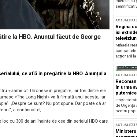
miercuri au 
semnificati
ACTUALITAT
Regina co
își extind
tire la HBO. Anunțul făcut de George
televiziun
Mihaela Nea
contractele 
acționară la
Sursă foto: Shutte
rialului, se află în pregătire la HBO. Anunțul a
ACTUALITAT
Recomandă
în urma av
ntru «Game of Thrones» în pregătire, iar trei dintre ele
puternice
numesc «The Long Night» va fi filmată anul acesta, iar
Inspectoratu
ropie”. „Despre ce sunt? Nu pot spune. Dar poate că ar
de Urgență 
eorii”, a continuat el,
pentru popula
 loc cu 300 de ani înainte de cea din serialul HBO care
ACTUALITAT
Ministerul