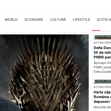
WORLD
ECONOMIE
CULTURĂ
LIFESTYLE
SCITECH
Sursă foto: Shutte
ACTUALITAT
Delta Dun
50 de mil
PNRR pen
esențiale
Aproape 50 
PNRR, pierdu
Delta Dunării
Sursă foto: Shutte
ACTUALITAT
Harta zăp
România c
depuneri 
Ninsorile di