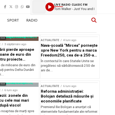
LIVE RADIO CLASIC FM
Tom Walker - Just You and I
SPORT
RADIO
rstock
ACTUALITATE
4 luni ago
E
3 săptămâni ago
Nava-școală “Mircea” pornește
ării pierde aproape
spre New York pentru a marca
ioane de euro din
Freedom250, cea de-a 250-a
tru proiecte
aniversare a Statelor Unite
În contextul în care Statele Unite se
de milioane de euro din
pregătesc să sărbătorească 250 de
ți pentru Delta Dunării
ani de...
...
rstock
ACTUALITATE
6 luni ago
E
6 luni ago
Reforma administrației:
ezii: zonele din
Bolojan detaliază măsurile și
u cele mai mari
economiile planificate
după viscol
Premierul Ilie Bolojan a anunțat că
n noaptea de marți spre
elementele fundamentale ale reformei