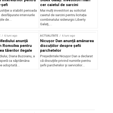
 interviurilor pentru
Sidex Galați: Investitori mari
-șefi
cer caietul de sarcini
stiției a stabilit perioada
Mai mulți investitori au solicitat
i desfășurate interviurile
caietul de sarcini pentru licitația
ile de...
combinatului siderurgic Liberty
Galați,...
E
6 luni ago
ACTUALITATE
6 luni ago
 Mediului anunță
Nicușor Dan anunță amânarea
n Romsilva pentru
discuțiilor despre șefii
 tăierilor ilegale
parchetelor
iului, Diana Buzoianu, a
Președintele Nicușor Dan a declarat
 speră ca săptămâna
că discuțiile privind numirile pentru
fie adoptată...
șefii parchetelor și serviciilor...