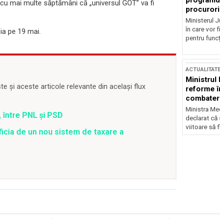
programul
 cu mai multe săptămâni că „universul GOT” va fi
procurori
Ministerul Ju
în care vor f
ia pe 19 mai.
pentru funcți
ACTUALITAT
Ministrul
 și aceste articole relevante din același flux
reforme î
combaterea
Ministra Med
 între PNL și PSD
declarat că
viitoare să 
ficia de un nou sistem de taxare a