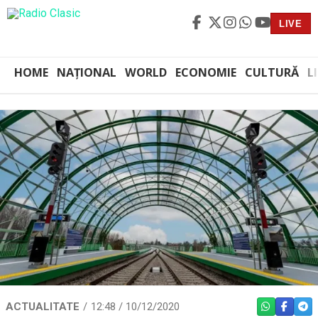
LIVE
HOME
NAȚIONAL
WORLD
ECONOMIE
CULTURĂ
L
ACTUALITATE
12:48 / 10/12/2020
WHATSAPP
FACEBO
TEL