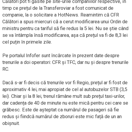
Călători pot fi găsite pe site-urile companiilor respective, în
timp ce prețul de la Transferoviar a fost comunicat de
companie, la o solicitare a HotNews. Reamintim că CFR
Călători a spus miercuri că a cerut modificarea unui Ordin de
ministru pentru ca tariful să fie redus la 5 lei. Nu se știe când
se va întâmpla însă modificarea, așa că prețul va fi de 8,3 lei
cel puțin în primele zile.
Pe portalul Infofer sunt încărcate în prezent date despre
trenurile a doi operatori: CFR și TFC, dar nu și despre trenurile
RC.
Dacă s-ar fi decis că trenurile vor fi Regio, prețul ar fi fost de
aproximativ 4 lei, mai apropiat de cel al autobuzelor STB (3,5
lei). Chiar și la 8 lei, trenul rămâne mult sub prețul taxi-urilor,
dar cadența de 40 de minute nu este mică pentru cei care se
grăbesc. Este de așteptat ca numărul de pasageri să fie
redus și fiindcă numărul de zboruri este mic față de un an
obișnuit.