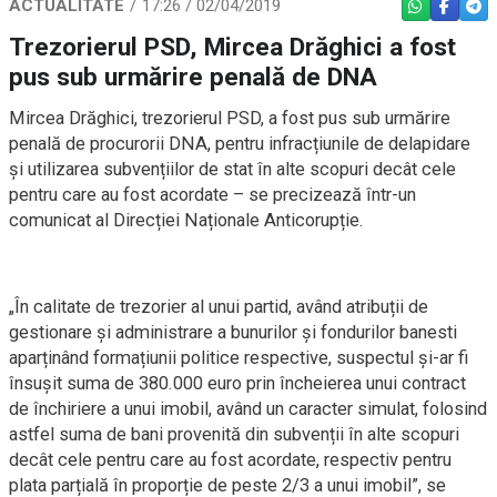
ACTUALITATE
17:26 / 02/04/2019
WHATSAPP
FACEBO
TEL
Trezorierul PSD, Mircea Drăghici a fost
pus sub urmărire penală de DNA
Mircea Drăghici, trezorierul PSD, a fost pus sub urmărire
penală de procurorii DNA, pentru infracțiunile de delapidare
și utilizarea subvențiilor de stat în alte scopuri decât cele
pentru care au fost acordate – se precizează într-un
comunicat al Direcției Naționale Anticorupție.
„În calitate de trezorier al unui partid, având atribuții de
gestionare și administrare a bunurilor și fondurilor banesti
aparținând formațiunii politice respective, suspectul și-ar fi
însușit suma de 380.000 euro prin încheierea unui contract
de închiriere a unui imobil, având un caracter simulat, folosind
astfel suma de bani provenită din subvenții în alte scopuri
decât cele pentru care au fost acordate, respectiv pentru
plata parțială în proporție de peste 2/3 a unui imobil”, se