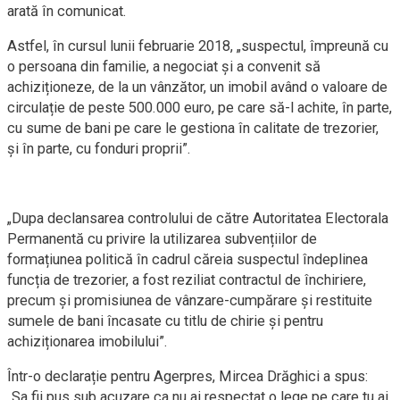
arată în comunicat.
Astfel, în cursul lunii februarie 2018, „suspectul, împreună cu
o persoana din familie, a negociat și a convenit să
achiziționeze, de la un vânzător, un imobil având o valoare de
circulație de peste 500.000 euro, pe care să-l achite, în parte,
cu sume de bani pe care le gestiona în calitate de trezorier,
și în parte, cu fonduri proprii”.
„Dupa declansarea controlului de către Autoritatea Electorala
Permanentă cu privire la utilizarea subvențiilor de
formațiunea politică în cadrul căreia suspectul îndeplinea
funcția de trezorier, a fost reziliat contractul de închiriere,
precum și promisiunea de vânzare-cumpărare și restituite
sumele de bani încasate cu titlu de chirie și pentru
achiziționarea imobilului”.
Într-o declarație pentru Agerpres, Mircea Drăghici a spus:
„Sa fii pus sub acuzare ca nu ai respectat o lege pe care tu ai