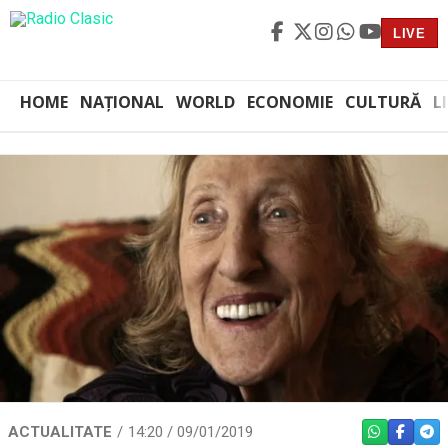
LIVE
HOME
NAȚIONAL
WORLD
ECONOMIE
CULTURĂ
L
ACTUALITATE
14:20 / 09/01/2019
WHATSAPP
FACEBO
TEL