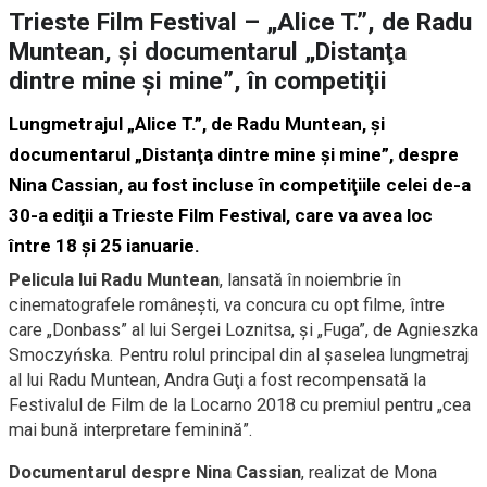
Trieste Film Festival – „Alice T.”, de Radu
Muntean, şi documentarul „Distanţa
dintre mine şi mine”, în competiţii
Lungmetrajul „Alice T.”, de Radu Muntean, şi
documentarul „Distanţa dintre mine şi mine”, despre
Nina Cassian, au fost incluse în competiţiile celei de-a
30-a ediţii a Trieste Film Festival, care va avea loc
între 18 şi 25 ianuarie.
Pelicula lui Radu Muntean
, lansată în noiembrie în
cinematografele româneşti, va concura cu opt filme, între
care „Donbass” al lui Sergei Loznitsa, şi „Fuga”, de Agnieszka
Smoczyńska. Pentru rolul principal din al şaselea lungmetraj
al lui Radu Muntean, Andra Guţi a fost recompensată la
Festivalul de Film de la Locarno 2018 cu premiul pentru „cea
mai bună interpretare feminină”.
Documentarul despre Nina Cassian
, realizat de Mona