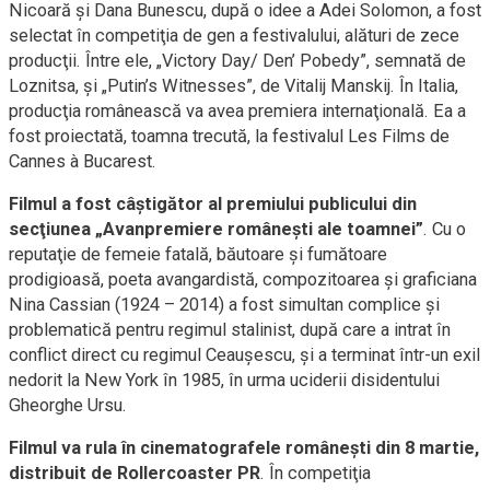
Nicoară şi Dana Bunescu, după o idee a Adei Solomon, a fost
selectat în competiţia de gen a festivalului, alături de zece
producţii. Între ele, „Victory Day/ Den’ Pobedy”, semnată de
Loznitsa, şi „Putin’s Witnesses”, de Vitalij Manskij. În Italia,
producţia românească va avea premiera internaţională. Ea a
fost proiectată, toamna trecută, la festivalul Les Films de
Cannes à Bucarest.
Filmul a fost câştigător al premiului publicului din
secţiunea „Avanpremiere româneşti ale toamnei”
. Cu o
reputaţie de femeie fatală, băutoare şi fumătoare
prodigioasă, poeta avangardistă, compozitoarea şi graficiana
Nina Cassian (1924 – 2014) a fost simultan complice şi
problematică pentru regimul stalinist, după care a intrat în
conflict direct cu regimul Ceauşescu, şi a terminat într-un exil
nedorit la New York în 1985, în urma uciderii disidentului
Gheorghe Ursu.
Filmul va rula în cinematografele româneşti din 8 martie,
distribuit de Rollercoaster PR
. În competiţia