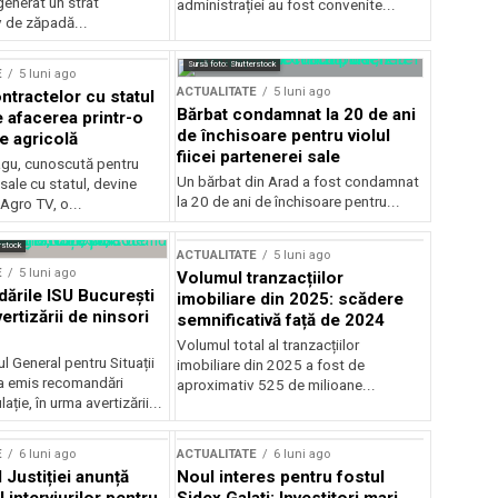
generat un strat
administrației au fost convenite...
v de zăpadă...
Sursă foto: Shutterstock
E
5 luni ago
ACTUALITATE
5 luni ago
ntractelor cu statul
Bărbat condamnat la 20 de ani
e afacerea printr-o
de închisoare pentru violul
e agricolă
fiicei partenerei sale
gu, cunoscută pentru
Un bărbat din Arad a fost condamnat
sale cu statul, devine
la 20 de ani de închisoare pentru...
 Agro TV, o...
rstock
ACTUALITATE
5 luni ago
E
5 luni ago
Volumul tranzacțiilor
rile ISU București
imobiliare din 2025: scădere
ertizării de ninsori
semnificativă față de 2024
Volumul total al tranzacțiilor
l General pentru Situații
imobiliare din 2025 a fost de
a emis recomandări
aproximativ 525 de milioane...
ție, în urma avertizării...
E
6 luni ago
ACTUALITATE
6 luni ago
 Justiției anunță
Noul interes pentru fostul