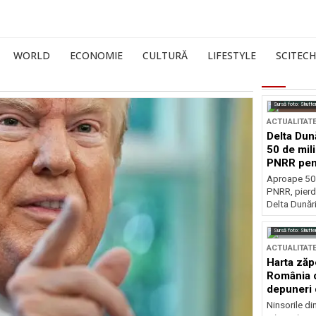
WORLD
ECONOMIE
CULTURĂ
LIFESTYLE
SCITECH
Sursă foto: Shutte
ACTUALITAT
Delta Dun
50 de mil
PNRR pen
esențiale
Aproape 50 
PNRR, pierdu
Delta Dunării
Sursă foto: Shutte
ACTUALITAT
Harta zăp
România c
depuneri 
Ninsorile di