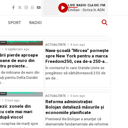
LIVE RADIO CLASIC FM
Emilian - Scrisa în ADN
SPORT
RADIO
rstock
ACTUALITATE
4 luni ago
E
3 săptămâni ago
Nava-școală “Mircea” pornește
ării pierde aproape
spre New York pentru a marca
ioane de euro din
Freedom250, cea de-a 250-a
tru proiecte
aniversare a Statelor Unite
În contextul în care Statele Unite se
de milioane de euro din
pregătesc să sărbătorească 250 de
ți pentru Delta Dunării
ani de...
...
rstock
ACTUALITATE
5 luni ago
E
5 luni ago
Reforma administrației:
ezii: zonele din
Bolojan detaliază măsurile și
u cele mai mari
economiile planificate
după viscol
Premierul Ilie Bolojan a anunțat că
n noaptea de marți spre
elementele fundamentale ale reformei