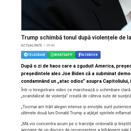
Trump schimbă tonul după violențele de la
ACTUALITATE
09:40
TELEGRAM
WHATSAPP
FACEBOOK
După o zi de haos care a zguduit America, preşed
preşedintele ales Joe Biden că a subminat democra
condamnând un „atac odios” asupra Capitoliului,
Într-o înregistrare video ce marchează o schimbare clară 
„scandalizat de violenţa” creată de câteva sute de susţină
„Tocmai am trăit alegeri intense şi emoţiile sunt puternice
ultimele două luni Donald Trump a aţâţat spiritele inflamate
„Mă voi concentra acum pe o tranziţie ordonată şi liniştit
aproape de un discurs de recunoaştere a înfrângerii sale în