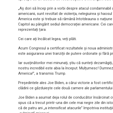
„Aș dori să încep prin a vorbi despre atacul condamnabil as
americanii, sunt revoltat de violența, nelegiuirea și haosul
America este și trebuie
să rămână întotdeauna o națiune a l
Capitol au pângărit sediul democrației americane. Cei care 
reprezentați țara.
Cei care ați
încălcat legea, veți plăti.
Acum Congresul a certificat rezultatele și noua administra
este
asigurarea unei tranziții de putere ordonat
e
și fără 
Iar susținătorilor mei minunați,
știu că sunteți dezamăgiți
nostru
incredibil
este
abia
la
încep
ut
. Mulțumesc
!
Dumnez
America
!”, a transmis Trump.
Preşedintele ales Joe Biden, a cărui victorie a fost certif
clădirii ce găzduieşte cele două camere ale parlamentului
Joe Biden a asumat deja rolul de conducător însărcinat cu
spus că a trecut printr-una din cele mai negre zile din ist
că de patru ani „a intensificat atacurile” împotriva instit