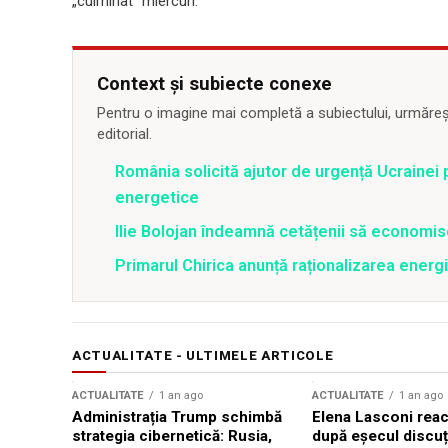
„culminat” miercuri.
Context și subiecte conexe
Pentru o imagine mai completă a subiectului, urmărește
editorial.
România solicită ajutor de urgență Ucrainei p
energetice
Ilie Bolojan îndeamnă cetățenii să economis
Primarul Chirica anunță raționalizarea energi
ACTUALITATE - ULTIMELE ARTICOLE
ACTUALITATE
1 an ago
ACTUALITATE
1 an ago
Administrația Trump schimbă
Elena Lasconi rea
strategia cibernetică: Rusia,
după eșecul discuți