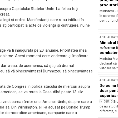
programul
procurori
upra Capitolului Statelor Unite. La fel ca toți
Ministerul Ju
 creat.
în care vor f
egii și ordinii. Manifestanții care s-au infiltrat în
pentru funcți
ați participat la acte de violență și distrugere, nu ne
ACTUALITAT
Ministrul
reforme î
ție va fi inaugurată pe 20 ianuarie.
Prioritatea mea
combaterea
probleme.
Acest moment cere
vindecare și împăcare.
Ministra Med
declarat că
, dar vreau, de asemenea, să știți că
drumul
viitoare să 
eu s
ă vă
binecuv
â
nteze
!
Dumnezeu să binecuvânteze
ACTUALITAT
De ce nu 
icată de Congres în pofida atacului de miercuri asupra
doar pentr
 american, se va muta la Casa Albă peste 13 zile.
superioar
 vindecarea rănilor unei Americi rănite, despre care a
🇳🇴🇷🇴 No
ce nu studii
oria sa. Din Wilmington, el l-a acuzat pe Donald Trump
diferența, ci
uţiilor democratice americane, campanie care a