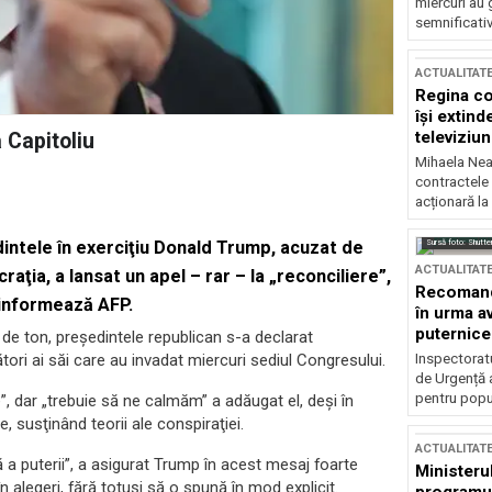
miercuri au 
semnificati
ACTUALITAT
Regina co
își extind
televiziun
 Capitoliu
Mihaela Nea
contractele 
acționară la
Sursă foto: Shutte
intele în exerciţiu Donald Trump, acuzat de
ACTUALITAT
ţia, a lansat un apel – rar – la „reconciliere”,
Recomandă
 informează AFP.
în urma av
puternice
de ton, preşedintele republican s-a declarat
Inspectoratu
tori ai săi care au invadat miercuri sediul Congresului.
de Urgență 
pentru popula
”, dar „trebuie să ne calmăm” a adăugat el, deşi în
, susţinând teorii ale conspiraţiei.
ACTUALITAT
ă a puterii”, a asigurat Trump în acest mesaj foarte
Ministerul
 alegeri, fără totuşi să o spună în mod explicit.