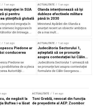
E
1 an ago
ACTUALITATE
1 an ago
a imigrației în SUA
Olanda intenționează să își
ză și pentru
dubleze efectivele militare
a științifică globală
până în 2030
cte privind imigrația în
Ministerul Apărării din Olanda a
e stârnesc îngrijorare în
anunțat recent un obiectiv ambițios
tătorilor din întreaga...
de a mai mult...
E
1 an ago
ACTUALITATE
1 an ago
Popescu Piedone ar
Judecătoria Sectorului 1,
ăsi conducerea
așteptată să se pronunțe
asupra contestației lui Călin
Georgescu privind controlul
pescu Piedone se
Judecătoria Sectorului 1 urmează să
judiciar
 posibilitatea de a pleca
se pronunțe luni asupra contestației
erea Autorității...
formulate de Călin Georgescu...
n ago
ACTUALITATE
1 an ago
ACTUALITATE
u, de negăsit la
Toni Greblă, revocat din funcția
Ilie Boloj
ția Buftea i-a lăsat
de președinte al AEP. Zsombor
alegerilor