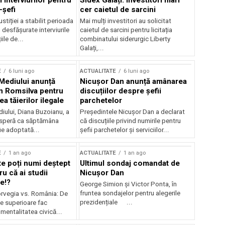
 interviurilor pentru
Sidex Galați: Investitori mari
-șefi
cer caietul de sarcini
stiției a stabilit perioada
Mai mulți investitori au solicitat
i desfășurate interviurile
caietul de sarcini pentru licitația
ile de...
combinatului siderurgic Liberty
Galați,...
E
6 luni ago
ACTUALITATE
6 luni ago
 Mediului anunță
Nicușor Dan anunță amânarea
n Romsilva pentru
discuțiilor despre șefii
 tăierilor ilegale
parchetelor
iului, Diana Buzoianu, a
Președintele Nicușor Dan a declarat
 speră ca săptămâna
că discuțiile privind numirile pentru
fie adoptată...
șefii parchetelor și serviciilor...
E
1 an ago
ACTUALITATE
1 an ago
te poți numi deștept
Ultimul sondaj comandat de
u că ai studii
Nicușor Dan
e!?
George Simion și Victor Ponta, în
fruntea sondajelor pentru alegerile
rvegia vs. România: De
prezidențiale ...
le superioare fac
 mentalitatea civică...