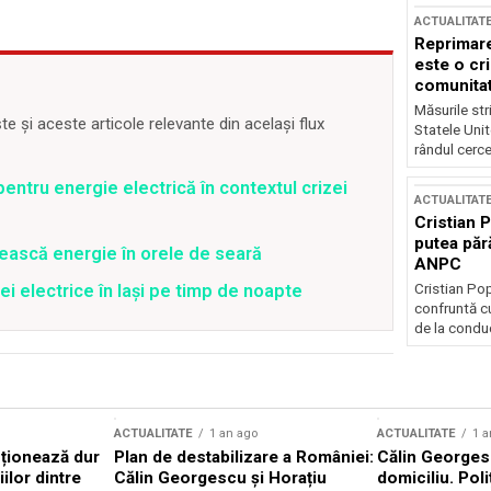
ACTUALITAT
Reprimare
este o cri
comunitate
Măsurile stri
 și aceste articole relevante din același flux
Statele Unit
rândul cerce
entru energie electrică în contextul crizei
ACTUALITAT
Cristian 
putea păr
ească energie în orele de seară
ANPC
Cristian Po
ei electrice în Iași pe timp de noapte
confruntă cu
de la conduc
ACTUALITATE
1 an ago
ACTUALITATE
1 a
cționează dur
Plan de destabilizare a României:
Călin Georgesc
ilor dintre
Călin Georgescu și Horațiu
domiciliu. Poli