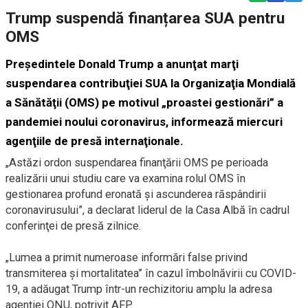
Trump suspendă finanțarea SUA pentru
OMS
Preşedintele Donald Trump a anunţat marţi
suspendarea contribuţiei SUA la Organizaţia Mondială
a Sănătăţii (OMS) pe motivul „proastei gestionări” a
pandemiei noului coronavirus, informează miercuri
agenţiile de presă internaţionale.
„Astăzi ordon suspendarea finanţării OMS pe perioada
realizării unui studiu care va examina rolul OMS în
gestionarea profund eronată şi ascunderea răspândirii
coronavirusului”, a declarat liderul de la Casa Albă în cadrul
conferinţei de presă zilnice.
„Lumea a primit numeroase informări false privind
transmiterea şi mortalitatea” în cazul îmbolnăvirii cu COVID-
19, a adăugat Trump într-un rechizitoriu amplu la adresa
agenţiei ONU, potrivit AFP.