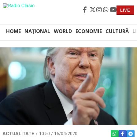
LIVE
HOME
NAȚIONAL
WORLD
ECONOMIE
CULTURĂ
L
ACTUALITATE
10:50 / 15/04/2020
WHATSAPP
FACEBO
TEL