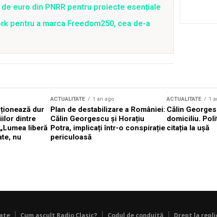
 de euro din PNRR pentru proiecte esențiale
ork pentru a marca Freedom250, cea de-a
ACTUALITATE
1 an ago
ACTUALITATE
1 a
cționează dur
Plan de destabilizare a României:
Călin Georgesc
ilor dintre
Călin Georgescu și Horațiu
domiciliu. Poli
 „Lumea liberă
Potra, implicați într-o conspirație
citația la ușă
ate, nu
periculoasă
tate
Cum ascult Radio Clasic?
Codul de conduită
Drept la repli