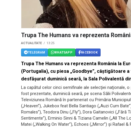
Trupa The Humans va reprezenta România
ACTUALITATE
13:25
TELEGRAM
WHATSAPP
FACEBOOK
Trupa The Humans va reprezenta România la Euro
(Portugalia), cu piesa „Goodbye”, câştigătoare a f
desfăşurat duminică seară, la Sala Polivalentă din 
La capătul celor cinci semifinale ale selecţiei naţionale, 
fost prezentate, duminică seară, pe scena Sălii Polivalente
Televiziunea Română în parteneriat cu Primăria Municipiulu
(„Heaven”), Jukebox feat Bella Santiago („Auzi Cum Bat
Romales”), Teodora Dinu („Fly”), Dora Gaitanovici („Fără Ti
Sentimente”), Erminio Sinni & Tiziana Camelin („All The Lo
Matei („Walking On Water”), Echoes („Mirror”) şi Rafael & 