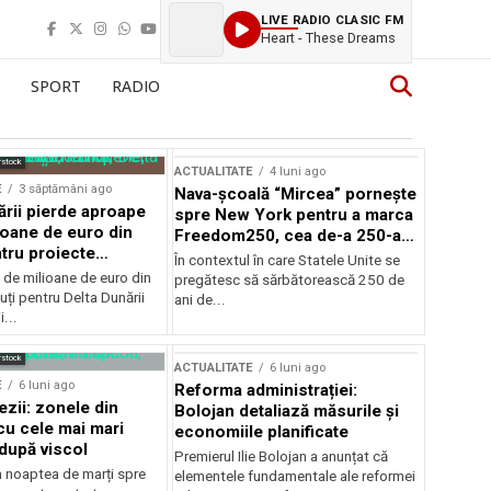
LIVE RADIO CLASIC FM
Heart - These Dreams
SPORT
RADIO
rstock
ACTUALITATE
4 luni ago
E
3 săptămâni ago
Nava-școală “Mircea” pornește
ării pierde aproape
spre New York pentru a marca
ioane de euro din
Freedom250, cea de-a 250-a
tru proiecte
aniversare a Statelor Unite
În contextul în care Statele Unite se
de milioane de euro din
pregătesc să sărbătorească 250 de
ți pentru Delta Dunării
ani de...
...
rstock
ACTUALITATE
6 luni ago
E
6 luni ago
Reforma administrației:
ezii: zonele din
Bolojan detaliază măsurile și
u cele mai mari
economiile planificate
după viscol
Premierul Ilie Bolojan a anunțat că
n noaptea de marți spre
elementele fundamentale ale reformei