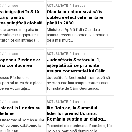
E
1 an ago
ACTUALITATE
1 an ago
a imigrației în SUA
Olanda intenționează să își
ză și pentru
dubleze efectivele militare
a științifică globală
până în 2030
cte privind imigrația în
Ministerul Apărării din Olanda a
e stârnesc îngrijorare în
anunțat recent un obiectiv ambițios
tătorilor din întreaga...
de a mai mult...
E
1 an ago
ACTUALITATE
1 an ago
Popescu Piedone ar
Judecătoria Sectorului 1,
ăsi conducerea
așteptată să se pronunțe
asupra contestației lui Călin
Georgescu privind controlul
pescu Piedone se
Judecătoria Sectorului 1 urmează să
judiciar
 posibilitatea de a pleca
se pronunțe luni asupra contestației
erea Autorității...
formulate de Călin Georgescu...
E
1 an ago
ACTUALITATE
1 an ago
 plecat la Londra cu
Ilie Bolojan, la Summitul
e linie
liderilor privind Ucraina:
România susține un dialog
 interimar al României, Ilie
transatlantic pentru securitate
ost surprins călătorind la
Președintele interimar al României, Ilie
și stabilitate
ic într-un...
Bolojan, participă duminică la