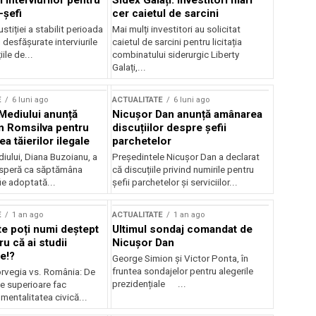
 interviurilor pentru
Sidex Galați: Investitori mari
-șefi
cer caietul de sarcini
stiției a stabilit perioada
Mai mulți investitori au solicitat
i desfășurate interviurile
caietul de sarcini pentru licitația
ile de...
combinatului siderurgic Liberty
Galați,...
E
6 luni ago
ACTUALITATE
6 luni ago
 Mediului anunță
Nicușor Dan anunță amânarea
n Romsilva pentru
discuțiilor despre șefii
 tăierilor ilegale
parchetelor
iului, Diana Buzoianu, a
Președintele Nicușor Dan a declarat
 speră ca săptămâna
că discuțiile privind numirile pentru
fie adoptată...
șefii parchetelor și serviciilor...
E
1 an ago
ACTUALITATE
1 an ago
te poți numi deștept
Ultimul sondaj comandat de
u că ai studii
Nicușor Dan
e!?
George Simion și Victor Ponta, în
fruntea sondajelor pentru alegerile
rvegia vs. România: De
prezidențiale ...
le superioare fac
 mentalitatea civică...