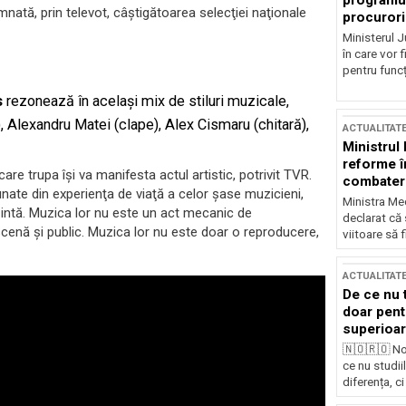
programul
nată, prin televot, câştigătoarea selecţiei naţionale
procurori
Ministerul Ju
în care vor f
pentru funcți
s
rezonează în acelaşi mix de stiluri muzicale,
 Alexandru Matei (clape), Alex Cismaru (chitară),
ACTUALITAT
Ministrul
reforme î
re trupa îşi va manifesta actul artistic, potrivit TVR.
combaterea
unate din experienţa de viaţă a celor şase muzicieni,
Ministra Med
zintă. Muzica lor nu este un act mecanic de
declarat că
e scenă şi public. Muzica lor nu este doar o reproducere,
viitoare să 
ACTUALITAT
De ce nu 
doar pentr
superioar
🇳🇴🇷🇴 No
ce nu studii
diferența, ci