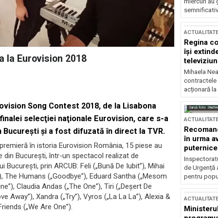
miercuri au 
semnificati
ACTUALITAT
Regina co
își extind
 la Eurovision 2018
televiziun
Mihaela Nea
contractele 
acționară la
vision Song Contest 2018, de la Lisabona
Sursă foto: Shutte
inalei selecţiei naţionale Eurovision, care s-a
ACTUALITAT
Recomandă
Bucureşti şi a fost difuzată în direct la TVR.
în urma av
o premieră în istoria Eurovision România, 15 piese au
puternice
 din Bucureşti, într-un spectacol realizat de
Inspectoratu
i Bucureşti, prin ARCUB: Feli („Bună De Iubit”), Mihai
de Urgență 
e”), The Humans („Goodbye”), Eduard Santha („Mesom
pentru popula
ne”), Claudia Andas („The One”), Tiri („Deşert De
ve Away”), Xandra („Try”), Vyros („La La La”), Alexia &
ACTUALITAT
Friends („We Are One”).
Ministerul