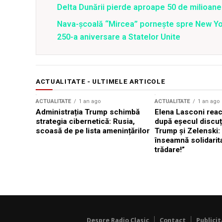
Delta Dunării pierde aproape 50 de milioane
Nava-școală “Mircea” pornește spre New Y
250-a aniversare a Statelor Unite
ACTUALITATE - ULTIMELE ARTICOLE
ACTUALITATE
1 an ago
ACTUALITATE
1 an ago
Administrația Trump schimbă
Elena Lasconi rea
strategia cibernetică: Rusia,
după eșecul discuți
scoasă de pe lista amenințărilor
Trump și Zelenski:
înseamnă solidarit
trădare!”
Despre Radio Clasic
Contact
Publici