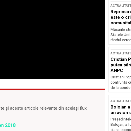
ACTUALITAT
Reprimare
este o cri
comunitate
Măsurile stri
Statele Unit
rândul cerce
ACTUALITAT
Cristian 
putea păr
ANPC
Cristian Po
confruntă cu
de la conduc
ACTUALITAT
Bolojan a
 și aceste articole relevante din același flux
un avion d
Președintele
Bolojan, a f
ion 2018
clasa econom