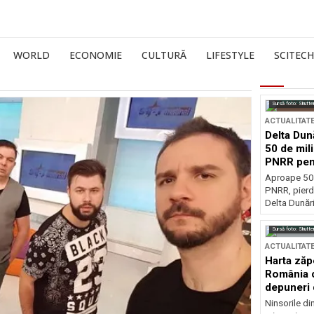
WORLD
ECONOMIE
CULTURĂ
LIFESTYLE
SCITECH
Sursă foto: Shutte
ACTUALITAT
Delta Dun
50 de mil
PNRR pen
esențiale
Aproape 50 
PNRR, pierdu
Delta Dunării
Sursă foto: Shutte
ACTUALITAT
Harta zăp
România c
depuneri 
Ninsorile di