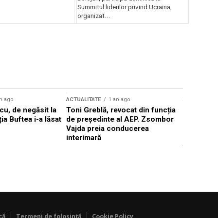
Summitul liderilor privind Ucraina,
organizat...
n ago
ACTUALITATE
1 an ago
ACTUALITATE
u, de negăsit la
Toni Greblă, revocat din funcția
Ilie Boloj
ția Buftea i-a lăsat
de președinte al AEP. Zsombor
alegerilor
Vajda preia conducerea
constituți
interimară
concentră
viitoarelo
că
Termeni de folosință
Cookie Policy