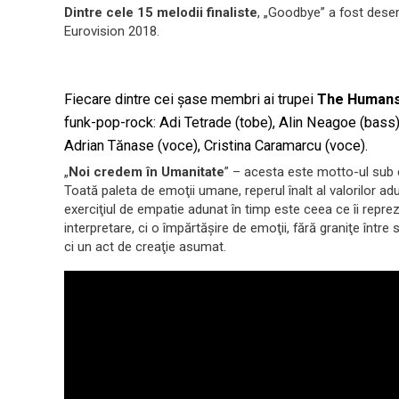
Dintre cele 15 melodii finaliste
, „Goodbye” a fost desem
Eurovision 2018.
Fiecare dintre cei şase membri ai trupei
The Human
funk-pop-rock: Adi Tetrade (tobe), Alin Neagoe (bass),
Adrian Tănase (voce), Cristina Caramarcu (voce).
„
Noi credem în Umanitate
” – acesta este motto-ul sub ca
Toată paleta de emoţii umane, reperul înalt al valorilor ad
exerciţiul de empatie adunat în timp este ceea ce îi repre
interpretare, ci o împărtăşire de emoţii, fără graniţe într
ci un act de creaţie asumat.