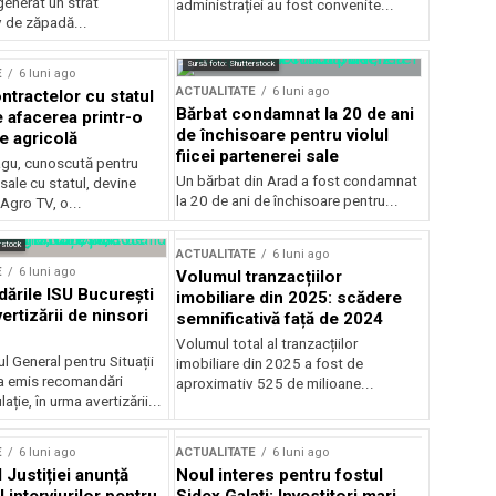
generat un strat
administrației au fost convenite...
v de zăpadă...
Sursă foto: Shutterstock
E
6 luni ago
ACTUALITATE
6 luni ago
ntractelor cu statul
Bărbat condamnat la 20 de ani
e afacerea printr-o
de închisoare pentru violul
e agricolă
fiicei partenerei sale
gu, cunoscută pentru
Un bărbat din Arad a fost condamnat
sale cu statul, devine
la 20 de ani de închisoare pentru...
 Agro TV, o...
rstock
ACTUALITATE
6 luni ago
E
6 luni ago
Volumul tranzacțiilor
rile ISU București
imobiliare din 2025: scădere
ertizării de ninsori
semnificativă față de 2024
Volumul total al tranzacțiilor
l General pentru Situații
imobiliare din 2025 a fost de
a emis recomandări
aproximativ 525 de milioane...
ție, în urma avertizării...
E
6 luni ago
ACTUALITATE
6 luni ago
 Justiției anunță
Noul interes pentru fostul