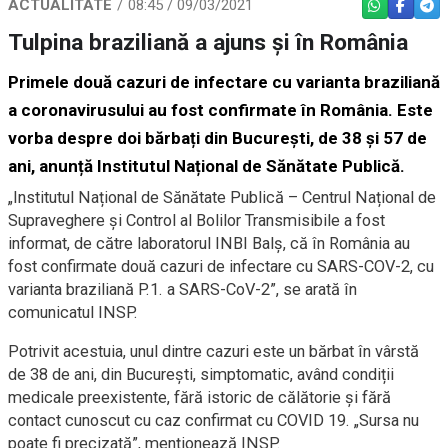
ACTUALITATE
08:45 / 09/03/2021
WHATSAPP
FACEBO
TEL
Tulpina braziliană a ajuns și în România
Primele două cazuri de infectare cu varianta braziliană
a coronavirusului au fost confirmate în România. Este
vorba despre doi bărbați din București, de 38 și 57 de
ani, anunță Institutul Național de Sănătate Publică.
„Institutul Național de Sănătate Publică – Centrul Național de
Supraveghere și Control al Bolilor Transmisibile a fost
informat, de către laboratorul INBI Balș, că în România au
fost confirmate două cazuri de infectare cu SARS-COV-2, cu
varianta braziliană P.1. a SARS-CoV-2”, se arată în
comunicatul INSP.
Potrivit acestuia, unul dintre cazuri este un bărbat în vârstă
de 38 de ani, din București, simptomatic, având condiții
medicale preexistente, fără istoric de călătorie și fără
contact cunoscut cu caz confirmat cu COVID 19. „Sursa nu
poate fi precizată”, menționează INSP.