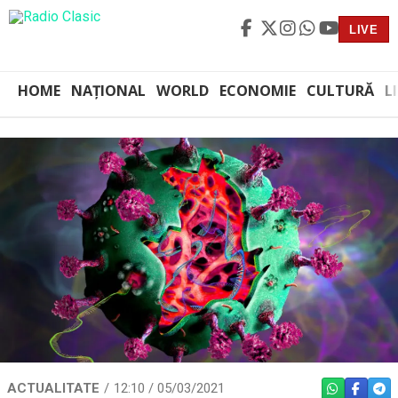
LIVE
HOME
NAȚIONAL
WORLD
ECONOMIE
CULTURĂ
L
ACTUALITATE
12:10 / 05/03/2021
WHATSAPP
FACEBO
TEL