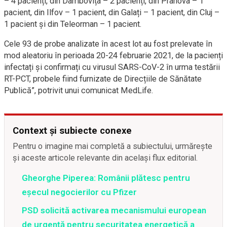
– 4 pacienți, din Dâmbovița – 2 pacienți, din Prahova – 1
pacient, din Ilfov – 1 pacient, din Galați – 1 pacient, din Cluj –
1 pacient și din Teleorman – 1 pacient.
Cele 93 de probe analizate în acest lot au fost prelevate în
mod aleatoriu în perioada 20-24 februarie 2021, de la pacienți
infectați și confirmați cu virusul SARS-CoV-2 în urma testării
RT-PCT, probele fiind furnizate de Direcțiile de Sănătate
Publică”, potrivit unui comunicat MedLife.
Context și subiecte conexe
Pentru o imagine mai completă a subiectului, urmărește
și aceste articole relevante din același flux editorial.
Gheorghe Piperea: Românii plătesc pentru
eșecul negocierilor cu Pfizer
PSD solicită activarea mecanismului european
de urgență pentru securitatea energetică a