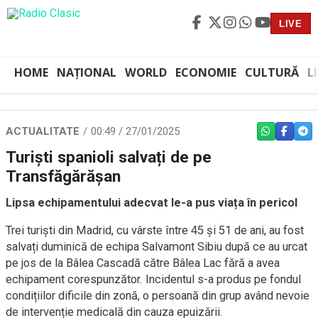
LIVE
HOME
NAȚIONAL
WORLD
ECONOMIE
CULTURĂ
L
ACTUALITATE
00:49 / 27/01/2025
WHATSAPP
FACEBO
TEL
Turiști spanioli salvați de pe
Transfăgărășan
Lipsa echipamentului adecvat le-a pus viața în pericol
Trei turiști din Madrid, cu vârste între 45 și 51 de ani, au fost
salvați duminică de echipa Salvamont Sibiu după ce au urcat
pe jos de la Bâlea Cascadă către Bâlea Lac fără a avea
echipament corespunzător. Incidentul s-a produs pe fondul
condițiilor dificile din zonă, o persoană din grup având nevoie
de intervenție medicală din cauza epuizării.