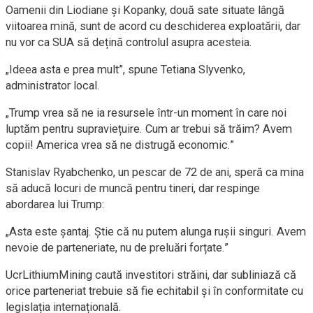
Oamenii din Liodiane și Kopanky, două sate situate lângă
viitoarea mină, sunt de acord cu deschiderea exploatării, dar
nu vor ca SUA să dețină controlul asupra acesteia.
„Ideea asta e prea mult”, spune Tetiana Slyvenko,
administrator local.
„Trump vrea să ne ia resursele într-un moment în care noi
luptăm pentru supraviețuire. Cum ar trebui să trăim? Avem
copii! America vrea să ne distrugă economic.”
Stanislav Ryabchenko, un pescar de 72 de ani, speră ca mina
să aducă locuri de muncă pentru tineri, dar respinge
abordarea lui Trump:
„Asta este șantaj. Știe că nu putem alunga rușii singuri. Avem
nevoie de parteneriate, nu de preluări forțate.”
UcrLithiumMining caută investitori străini, dar subliniază că
orice parteneriat trebuie să fie echitabil și în conformitate cu
legislația internațională.