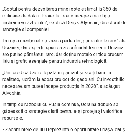
„Costul pentru dezvoltarea minei este estimat la 350 de
milioane de dolari. Proiectul poate începe abia după
încheierea războiului”, explică Denys Alyoshin, directorul de
strategie al companiei.
Trump a menționat că vrea o parte din „pământurile rare” ale
Ucrainei, dar experții spun că a confundat termenii. Ucraina
are puține pământuri rare, dar deține metale critice precum
litiu și grafit, esențiale pentru industria tehnologică.
„Unii cred că bagi o lopată în pământ și scoți bani. În
realitate, lucrăm la acest proiect de șase ani. Cu investițiile
necesare, am putea începe producția în 2028”, a adăugat
Alyoshin.
În timp ce războiul cu Rusia continuă, Ucraina trebuie să
găsească o strategie clară pentru a-și proteja și valorifica
resursele.
• Zăcămintele de litiu reprezintă o oportunitate uriașă, dar și