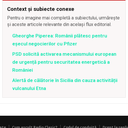
Context și subiecte conexe
Pentru o imagine mai completă a subiectului, urmărește
și aceste articole relevante din același flux editorial.
Gheorghe Piperea: Românii plătesc pentru
eșecul negocierilor cu Pfizer
PSD solicită activarea mecanismului european
de urgență pentru securitatea energetică a
României
Alertă de călătorie în Sicilia din cauza activității
vulcanului Etna
tate
Cum ascult Radio Clasic?
Codul de conduită
Drept la repli