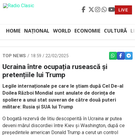
LIVE
HOME
NAȚIONAL
WORLD
ECONOMIE
CULTURĂ
L
TOP NEWS
18:59 / 22/02/2025
WHATSAPP
FACEBO
TEL
Ucraina între ocupația rusească și
pretențiile lui Trump
Legile internaționale pe care le știam după Cel De-al
Doilea Război Mondial sunt anulate de dorința de
spoliere a unui stat suveran de către două puteri
militare: Rusia și SUA lui Trump
O bogată rezervă de litiu descoperită în Ucraina ar putea
deveni mărul discordiei între Kiev și Washington, după ce
președintele american Donald Trump a cerut un control