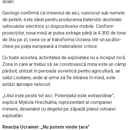
dolari.
Geologii confirmă că minereul de aici, cunoscut sub numele
de petalit, este ideal pentru producerea bateriilor destinate
vehiculelor electrice și dispozitivelor mobile. Conform
proiecțiilor, noua mină ar putea extrage până la 4.300 de tone
de litiu pe zi, ceea ce ar transforma Ucraina într-un jucător-
cheie pe piața europeană a materialelor critice.
Cu toate acestea, activitatea de exploatare nu a început încă.
Zona în care ar trebui să se construiască mina este un câmp
părăsit, utilizat în perioada sovietică pentru agricultură, iar
satul Liodiane, unde ar urma să fie intrarea în mină, este
astăzi aproape nelocuit.
„Litiul este peste tot aici. Potențialul este extraordinar”,
explică Mykola Hrechukha, reprezentant al companiei
miniere, desenând cu degetul pe zăpadă planul viitoarei
exploatări.
Reacția Ucrainei: „Nu putem vinde țara”