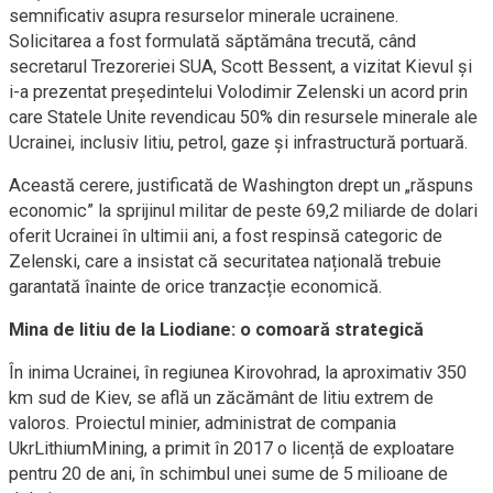
semnificativ asupra resurselor minerale ucrainene.
Solicitarea a fost formulată săptămâna trecută, când
secretarul Trezoreriei SUA, Scott Bessent, a vizitat Kievul și
i-a prezentat președintelui Volodimir Zelenski un acord prin
care Statele Unite revendicau 50% din resursele minerale ale
Ucrainei, inclusiv litiu, petrol, gaze și infrastructură portuară.
Această cerere, justificată de Washington drept un „răspuns
economic” la sprijinul militar de peste 69,2 miliarde de dolari
oferit Ucrainei în ultimii ani, a fost respinsă categoric de
Zelenski, care a insistat că securitatea națională trebuie
garantată înainte de orice tranzacție economică.
Mina de litiu de la Liodiane: o comoară strategică
În inima Ucrainei, în regiunea Kirovohrad, la aproximativ 350
km sud de Kiev, se află un zăcământ de litiu extrem de
valoros. Proiectul minier, administrat de compania
UkrLithiumMining, a primit în 2017 o licență de exploatare
pentru 20 de ani, în schimbul unei sume de 5 milioane de