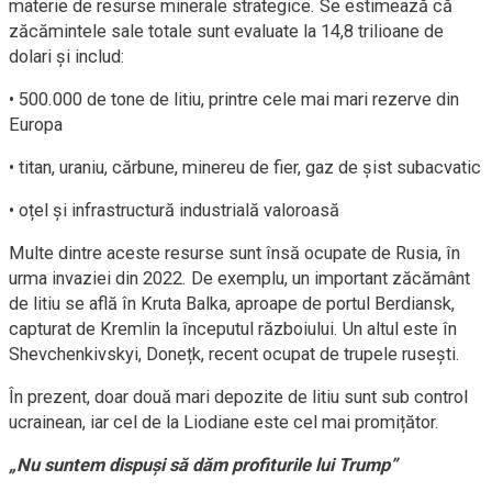
materie de resurse minerale strategice. Se estimează că
zăcămintele sale totale sunt evaluate la 14,8 trilioane de
dolari și includ:
• 500.000 de tone de litiu, printre cele mai mari rezerve din
Europa
• titan, uraniu, cărbune, minereu de fier, gaz de șist subacvatic
• oțel și infrastructură industrială valoroasă
Multe dintre aceste resurse sunt însă ocupate de Rusia, în
urma invaziei din 2022. De exemplu, un important zăcământ
de litiu se află în Kruta Balka, aproape de portul Berdiansk,
capturat de Kremlin la începutul războiului. Un altul este în
Shevchenkivskyi, Donețk, recent ocupat de trupele rusești.
În prezent, doar două mari depozite de litiu sunt sub control
ucrainean, iar cel de la Liodiane este cel mai promițător.
„Nu suntem dispuși să dăm profiturile lui Trump”