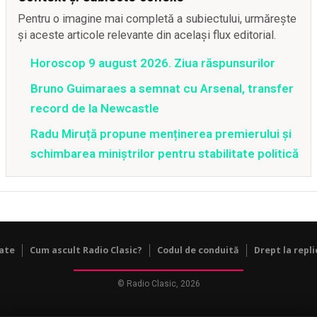
Pentru o imagine mai completă a subiectului, urmărește
și aceste articole relevante din același flux editorial.
Horoscop 9 august 2026. Ziua răspunsurilor
Bruno Guimaraes a semnat cu Arsenal, transfer
record de la Newcastle
Radu Miruță propune menținerea premierului și
schimbarea miniștrilor pentru stabilitate politică
tate
Cum ascult Radio Clasic?
Codul de conduită
Drept la repli
© Radio Clasic, 2026