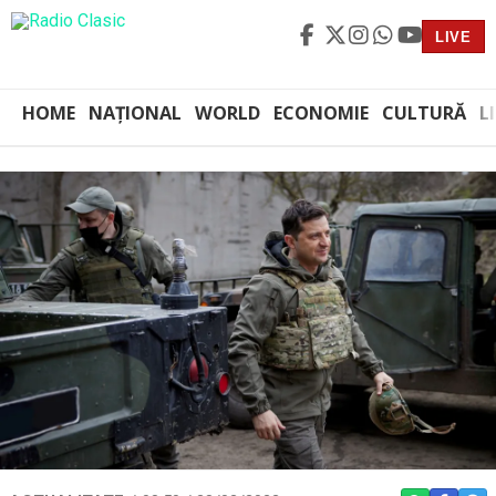
LIVE
HOME
NAȚIONAL
WORLD
ECONOMIE
CULTURĂ
L