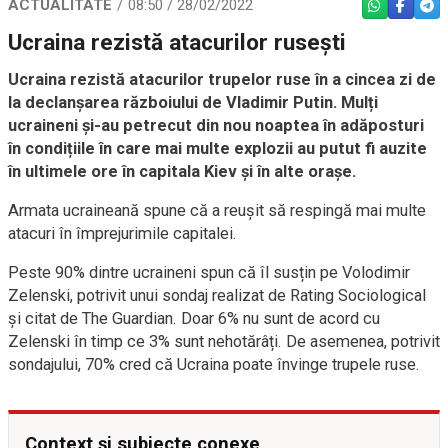
ACTUALITATE
08:50 / 28/02/2022
WHATSAPP
FACEBO
TEL
Ucraina rezistă atacurilor rusești
Ucraina rezistă atacurilor trupelor ruse în a cincea zi de
la declanșarea războiului de Vladimir Putin. Mulți
ucraineni și-au petrecut din nou noaptea în adăposturi
în condițiile în care mai multe explozii au putut fi auzite
în ultimele ore în capitala Kiev și în alte orașe.
Armata ucraineană spune că a reușit să respingă mai multe
atacuri în împrejurimile capitalei.
Peste 90% dintre ucraineni spun că îl susțin pe Volodimir
Zelenski, potrivit unui sondaj realizat de Rating Sociological
și citat de The Guardian. Doar 6% nu sunt de acord cu
Zelenski în timp ce 3% sunt nehotărâți. De asemenea, potrivit
sondajului, 70% cred că Ucraina poate învinge trupele ruse.
Context și subiecte conexe