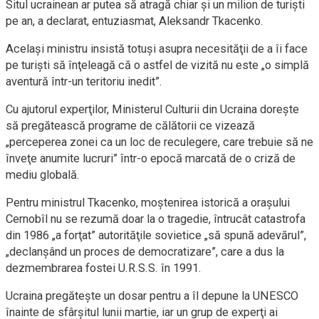
Situl ucrainean ar putea să atragă chiar şi un milion de turişti
pe an, a declarat, entuziasmat, Aleksandr Tkacenko.
Acelaşi ministru insistă totuşi asupra necesităţii de a îi face
pe turişti să înţeleagă că o astfel de vizită nu este „o simplă
aventură într-un teritoriu inedit”.
Cu ajutorul experţilor, Ministerul Culturii din Ucraina doreşte
să pregătească programe de călătorii ce vizează
„perceperea zonei ca un loc de reculegere, care trebuie să ne
înveţe anumite lucruri” într-o epocă marcată de o criză de
mediu globală.
Pentru ministrul Tkacenko, moştenirea istorică a oraşului
Cernobîl nu se rezumă doar la o tragedie, întrucât catastrofa
din 1986 „a forţat” autorităţile sovietice „să spună adevărul”,
„declanşând un proces de democratizare”, care a dus la
dezmembrarea fostei U.R.S.S. în 1991.
Ucraina pregăteşte un dosar pentru a îl depune la UNESCO
înainte de sfârşitul lunii martie, iar un grup de experţi ai