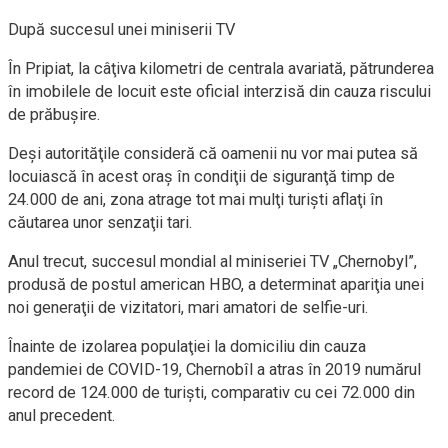
După succesul unei miniserii TV
În Pripiat, la câţiva kilometri de centrala avariată, pătrunderea
în imobilele de locuit este oficial interzisă din cauza riscului
de prăbuşire.
Deşi autorităţile consideră că oamenii nu vor mai putea să
locuiască în acest oraş în condiţii de siguranţă timp de
24.000 de ani, zona atrage tot mai mulţi turişti aflaţi în
căutarea unor senzaţii tari.
Anul trecut, succesul mondial al miniseriei TV „Chernobyl”,
produsă de postul american HBO, a determinat apariţia unei
noi generaţii de vizitatori, mari amatori de selfie-uri.
Înainte de izolarea populaţiei la domiciliu din cauza
pandemiei de COVID-19, Chernobîl a atras în 2019 numărul
record de 124.000 de turişti, comparativ cu cei 72.000 din
anul precedent.