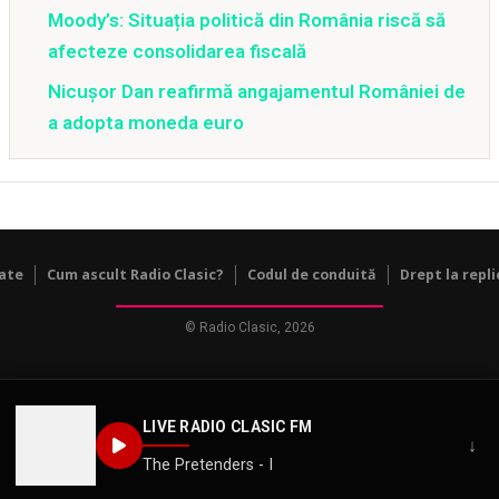
Moody’s: Situația politică din România riscă să
afecteze consolidarea fiscală
Nicușor Dan reafirmă angajamentul României de
a adopta moneda euro
tate
Cum ascult Radio Clasic?
Codul de conduită
Drept la repli
© Radio Clasic, 2026
LIVE RADIO CLASIC FM
↓
The Pretenders - I