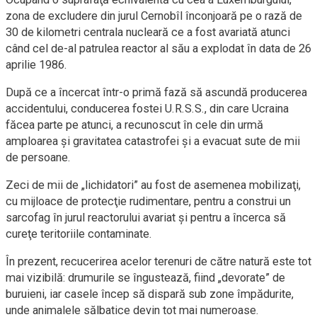
zona de excludere din jurul Cernobîl înconjoară pe o rază de
30 de kilometri centrala nucleară ce a fost avariată atunci
când cel de-al patrulea reactor al său a explodat în data de 26
aprilie 1986.
După ce a încercat într-o primă fază să ascundă producerea
accidentului, conducerea fostei U.R.S.S., din care Ucraina
făcea parte pe atunci, a recunoscut în cele din urmă
amploarea şi gravitatea catastrofei şi a evacuat sute de mii
de persoane.
Zeci de mii de „lichidatori” au fost de asemenea mobilizaţi,
cu mijloace de protecţie rudimentare, pentru a construi un
sarcofag în jurul reactorului avariat şi pentru a încerca să
cureţe teritoriile contaminate.
În prezent, recucerirea acelor terenuri de către natură este tot
mai vizibilă: drumurile se îngustează, fiind „devorate” de
buruieni, iar casele încep să dispară sub zone împădurite,
unde animalele sălbatice devin tot mai numeroase.