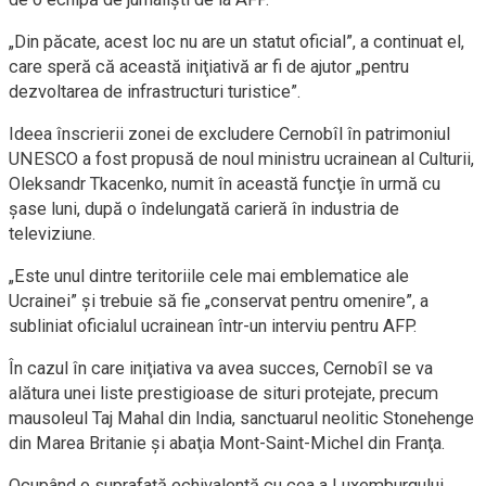
„Din păcate, acest loc nu are un statut oficial”, a continuat el,
care speră că această iniţiativă ar fi de ajutor „pentru
dezvoltarea de infrastructuri turistice”.
Ideea înscrierii zonei de excludere Cernobîl în patrimoniul
UNESCO a fost propusă de noul ministru ucrainean al Culturii,
Oleksandr Tkacenko, numit în această funcţie în urmă cu
şase luni, după o îndelungată carieră în industria de
televiziune.
„Este unul dintre teritoriile cele mai emblematice ale
Ucrainei” şi trebuie să fie „conservat pentru omenire”, a
subliniat oficialul ucrainean într-un interviu pentru AFP.
În cazul în care iniţiativa va avea succes, Cernobîl se va
alătura unei liste prestigioase de situri protejate, precum
mausoleul Taj Mahal din India, sanctuarul neolitic Stonehenge
din Marea Britanie şi abaţia Mont-Saint-Michel din Franţa.
Ocupând o suprafaţă echivalentă cu cea a Luxemburgului,