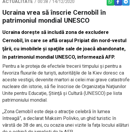
ACTUALITATE
00:38 / 14/12/2020
WHATSAPP
FACEBO
TEL
Ucraina vrea să înscrie Cernobîl în
patrimoniul mondial UNESCO
Ucraina doreşte să includă zona de excludere
Cernobîl, în care se află oraşul Pripiat din nord-vestul
ţării, cu imobilele şi spaţiile sale de joacă abandonate,
în patrimoniul mondial UNESCO, informează AFP.
Pentru a le proteja de efectele trecerii timpului şi pentru a
favoriza fluxurile de turişti, autorităţile de la Kiev doresc ca
aceste vestigii, devenite martori ai celei mai grave catastrofe
nucleare din istorie, să fie înscrise de Organizaţia Naţiunilor
Unite pentru Educaţie, Ştiinţă şi Cultură (UNESCO) pe lista
patrimoniului mondial.
„Zona Cernobîl este deja o atracţie celebră în lumea
întreagă”, a declarat Maksim Polivko, un ghid turistic în
vârstă de 38 de ani, cu ocazia unei vizite la faţa locului alături
de o echipă de jurnalişti de la AFP.