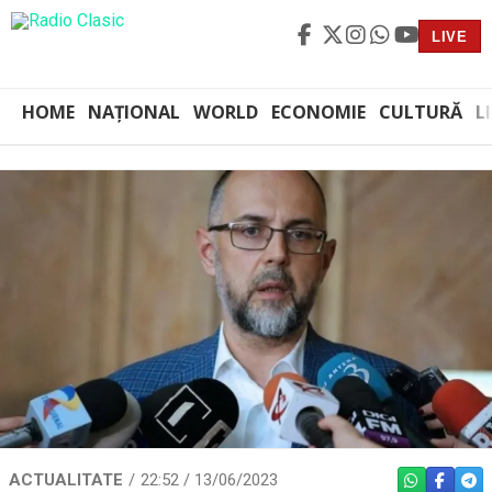
LIVE
HOME
NAȚIONAL
WORLD
ECONOMIE
CULTURĂ
L
ACTUALITATE
22:52 / 13/06/2023
WHATSAPP
FACEBO
TEL