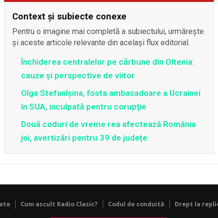
Context și subiecte conexe
Pentru o imagine mai completă a subiectului, urmărește
și aceste articole relevante din același flux editorial.
Închiderea centralelor pe cărbune din Oltenia:
cauze și perspective de viitor
Olga Stefanîşina, fosta ambasadoare a Ucrainei
în SUA, inculpată pentru corupţie
Două coduri de vreme rea afectează România
joi, avertizări pentru 39 de județe
tate
Cum ascult Radio Clasic?
Codul de conduită
Drept la repli