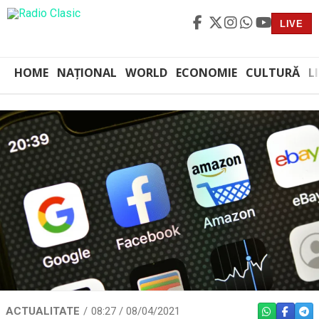
LIVE
HOME
NAȚIONAL
WORLD
ECONOMIE
CULTURĂ
L
ACTUALITATE
08:27 / 08/04/2021
WHATSAPP
FACEBO
TEL