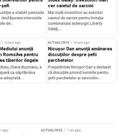
 interviurilor pentru
Sidex Galați: Investitori mari
-șefi
cer caietul de sarcini
stiției a stabilit perioada
Mai mulți investitori au solicitat
i desfășurate interviurile
caietul de sarcini pentru licitația
ile de...
combinatului siderurgic Liberty
Galați,...
E
6 luni ago
ACTUALITATE
6 luni ago
 Mediului anunță
Nicușor Dan anunță amânarea
n Romsilva pentru
discuțiilor despre șefii
 tăierilor ilegale
parchetelor
iului, Diana Buzoianu, a
Președintele Nicușor Dan a declarat
 speră ca săptămâna
că discuțiile privind numirile pentru
fie adoptată...
șefii parchetelor și serviciilor...
n ago
ACTUALITATE
1 an ago
ACTUALITATE