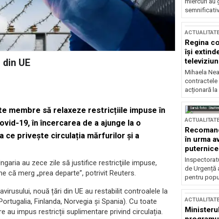
miercuri au 
semnificati
ACTUALITAT
Regina co
își extind
televiziun
 din UE
Mihaela Nea
contractele 
acționară la
Sursă foto: Shutte
te membre să relaxeze restricțiile impuse în
ACTUALITAT
ovid-19, în încercarea de a ajunge la o
Recomandă
ce privește circulația mărfurilor și a
în urma av
puternice
Inspectoratu
garia au zece zile să justifice restricţiile impuse,
de Urgență 
e că merg „prea departe”, potrivit Reuters.
pentru popula
virusului, nouă țări din UE au restabilit controalele la
ACTUALITAT
Portugalia, Finlanda, Norvegia şi Spania). Cu toate
Ministerul
au impus restricții suplimentare privind circulația.