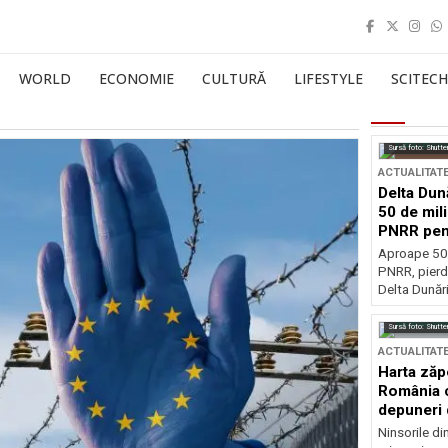
WORLD
ECONOMIE
CULTURĂ
LIFESTYLE
SCITECH
Sursă foto: Shutte
ACTUALITAT
Delta Dun
50 de mil
PNRR pen
esențiale
Aproape 50 
PNRR, pierdu
Delta Dunării
Sursă foto: Shutte
ACTUALITAT
Harta zăp
România c
depuneri 
Ninsorile di