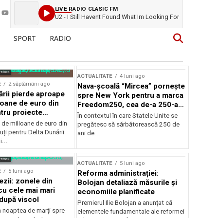
LIVE RADIO CLASIC FM
U2 - I Still Havent Found What Im Looking For
SPORT
RADIO
rstock
ACTUALITATE
4 luni ago
E
2 săptămâni ago
Nava-școală “Mircea” pornește
ării pierde aproape
spre New York pentru a marca
ioane de euro din
Freedom250, cea de-a 250-a
tru proiecte
aniversare a Statelor Unite
În contextul în care Statele Unite se
de milioane de euro din
pregătesc să sărbătorească 250 de
ți pentru Delta Dunării
ani de...
...
rstock
ACTUALITATE
5 luni ago
E
5 luni ago
Reforma administrației:
ezii: zonele din
Bolojan detaliază măsurile și
u cele mai mari
economiile planificate
după viscol
Premierul Ilie Bolojan a anunțat că
n noaptea de marți spre
elementele fundamentale ale reformei