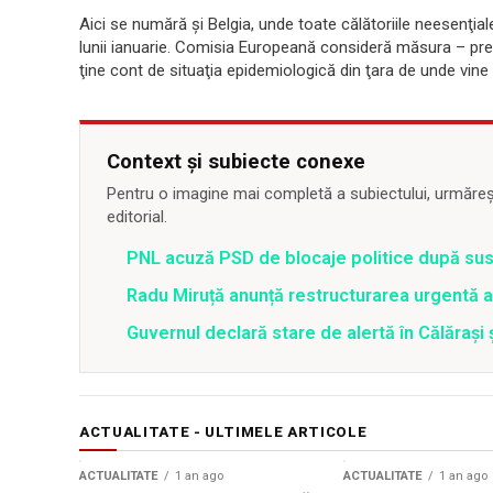
Aici se numără și Belgia, unde toate călătoriile neesenţiale 
lunii ianuarie. Comisia Europeană consideră măsura – prelu
ţine cont de situaţia epidemiologică din ţara de unde vin
Context și subiecte conexe
Pentru o imagine mai completă a subiectului, urmărește
editorial.
PNL acuză PSD de blocaje politice după su
Radu Miruță anunță restructurarea urgentă
Guvernul declară stare de alertă în Călăraș
ACTUALITATE - ULTIMELE ARTICOLE
ACTUALITATE
1 an ago
ACTUALITATE
1 an ago