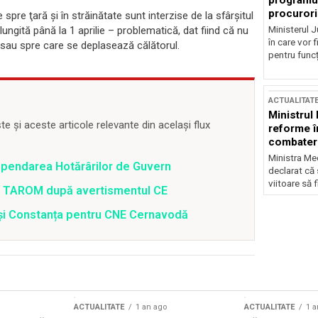
programul
procurori
spre ţară şi în străinătate sunt interzise de la sfârşitul
Ministerul Ju
ngită până la 1 aprilie – problematică, dat fiind că nu
în care vor f
e sau spre care se deplasează călătorul.
pentru funcți
ACTUALITAT
Ministrul
 și aceste articole relevante din același flux
reforme î
combaterea
Ministra Med
spendarea Hotărârilor de Guvern
declarat că
viitoare să 
 a TAROM după avertismentul CE
i și Constanța pentru CNE Cernavodă
ACTUALITATE
1 an ago
ACTUALITATE
1 a