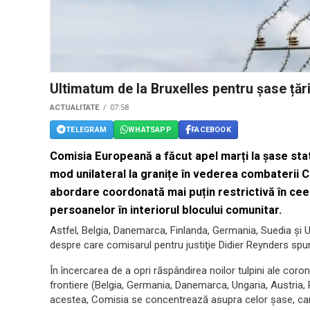
Ultimatum de la Bruxelles pentru șase țări
ACTUALITATE
07:58
TELEGRAM
WHATSAPP
FACEBOOK
Comisia Europeană a făcut apel marți la șase sta
mod unilateral la granițe în vederea combaterii C
abordare coordonată mai puțin restrictivă în ceea 
persoanelor în interiorul blocului comunitar.
Astfel, Belgia, Danemarca, Finlanda, Germania, Suedia şi Un
despre care comisarul pentru justiţie Didier Reynders spun
În încercarea de a opri răspândirea noilor tulpini ale corona
frontiere (Belgia, Germania, Danemarca, Ungaria, Austria, 
acestea, Comisia se concentrează asupra celor șase, care 