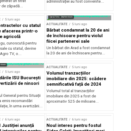
generat un strat
administrației au fost convenite...
v de zăpadă...
Sursă foto: Shutterstock
E
5 luni ago
ACTUALITATE
5 luni ago
ntractelor cu statul
Bărbat condamnat la 20 de ani
e afacerea printr-o
de închisoare pentru violul
e agricolă
fiicei partenerei sale
gu, cunoscută pentru
Un bărbat din Arad a fost condamnat
sale cu statul, devine
la 20 de ani de închisoare pentru...
 Agro TV, o...
rstock
ACTUALITATE
5 luni ago
E
5 luni ago
Volumul tranzacțiilor
rile ISU București
imobiliare din 2025: scădere
ertizării de ninsori
semnificativă față de 2024
Volumul total al tranzacțiilor
l General pentru Situații
imobiliare din 2025 a fost de
a emis recomandări
aproximativ 525 de milioane...
ție, în urma avertizării...
E
6 luni ago
ACTUALITATE
6 luni ago
 Justiției anunță
Noul interes pentru fostul