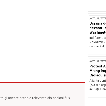
ACTUALITAT
Ucraina d
dezastruo
Washingto
incertitud
Indiferent d
Volodimir Ze
capcană dip
ACTUALITAT
Protest A
Miting îm
Ciolacu ș
Victoriei
Alianța pen
(AUR) a org
în Piața Univ
 și aceste articole relevante din același flux