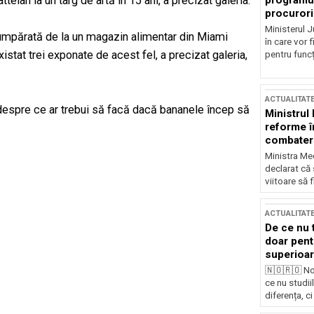
programul
telan la un târg de artă în 15 ani, a precizat galeria.
procurori
Ministerul Ju
umpărată de la un magazin alimentar din Miami
în care vor f
istat trei exponate de acest fel, a precizat galeria,
pentru funcți
ACTUALITAT
e despre ce ar trebui să facă dacă bananele încep să
Ministrul
reforme î
combaterea
Ministra Med
declarat că
viitoare să 
ACTUALITAT
De ce nu 
doar pentr
superioar
🇳🇴🇷🇴 No
ce nu studii
diferența, ci