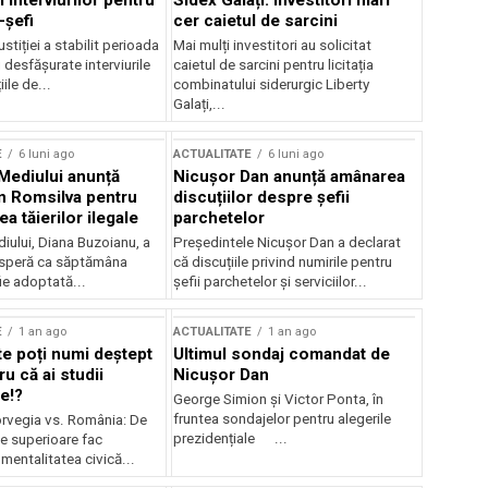
 interviurilor pentru
Sidex Galați: Investitori mari
-șefi
cer caietul de sarcini
stiției a stabilit perioada
Mai mulți investitori au solicitat
i desfășurate interviurile
caietul de sarcini pentru licitația
ile de...
combinatului siderurgic Liberty
Galați,...
E
6 luni ago
ACTUALITATE
6 luni ago
 Mediului anunță
Nicușor Dan anunță amânarea
n Romsilva pentru
discuțiilor despre șefii
 tăierilor ilegale
parchetelor
iului, Diana Buzoianu, a
Președintele Nicușor Dan a declarat
 speră ca săptămâna
că discuțiile privind numirile pentru
fie adoptată...
șefii parchetelor și serviciilor...
E
1 an ago
ACTUALITATE
1 an ago
te poți numi deștept
Ultimul sondaj comandat de
u că ai studii
Nicușor Dan
e!?
George Simion și Victor Ponta, în
fruntea sondajelor pentru alegerile
rvegia vs. România: De
prezidențiale ...
le superioare fac
 mentalitatea civică...