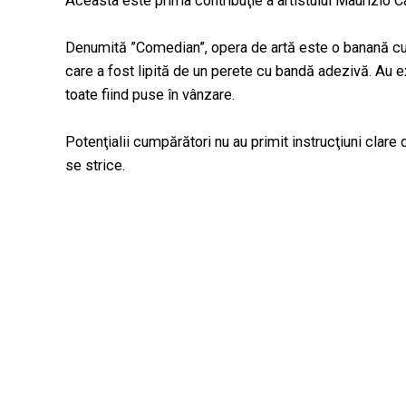
Aceasta este prima contribuţie a artistului Maurizio Cat
Denumită ”Comedian”, opera de artă este o banană c
care a fost lipită de un perete cu bandă adezivă. Au ex
toate fiind puse în vânzare.
Potenţialii cumpărători nu au primit instrucţiuni clar
se strice.