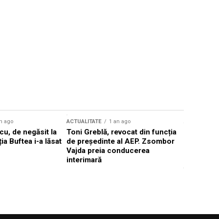
n ago
ACTUALITATE
1 an ago
ACTUALITATE
u, de negăsit la
Toni Greblă, revocat din funcția
Ilie Boloj
ția Buftea i-a lăsat
de președinte al AEP. Zsombor
alegerilor
Vajda preia conducerea
constituți
interimară
concentră
viitoarelo