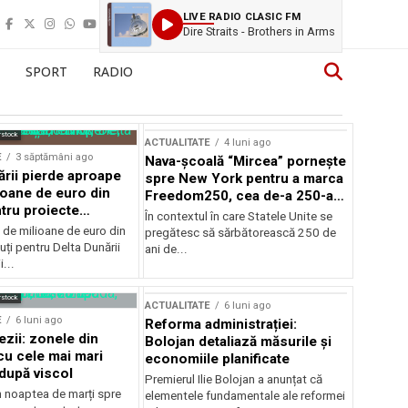
LIVE RADIO CLASIC FM
Dire Straits - Brothers in Arms
SPORT
RADIO
rstock
ACTUALITATE
4 luni ago
E
3 săptămâni ago
Nava-școală “Mircea” pornește
ării pierde aproape
spre New York pentru a marca
ioane de euro din
Freedom250, cea de-a 250-a
tru proiecte
aniversare a Statelor Unite
În contextul în care Statele Unite se
de milioane de euro din
pregătesc să sărbătorească 250 de
ți pentru Delta Dunării
ani de...
...
rstock
ACTUALITATE
6 luni ago
E
6 luni ago
Reforma administrației:
ezii: zonele din
Bolojan detaliază măsurile și
u cele mai mari
economiile planificate
după viscol
Premierul Ilie Bolojan a anunțat că
n noaptea de marți spre
elementele fundamentale ale reformei