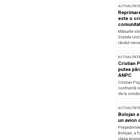
ACTUALITAT
Reprimare
este o cri
comunitate
Măsurile stri
Statele Unit
rândul cerce
ACTUALITAT
Cristian 
putea păr
ANPC
Cristian Po
confruntă cu
de la conduc
ACTUALITAT
Bolojan a
un avion d
Președintele
Bolojan, a f
clasa econom