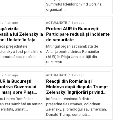
Summitul liderilor privind Ucraina,
organizat...
E
1 an ago
ACTUALITATE
1 an ago
upă vizita
Protest AUR în București:
asă a lui Zelensky la
Participare redusă și incidente
n: Unitate în fața
de securitate
inii
acă președintele
Mitingul organizat sâmbătă de
lensky a fost prins într-o
Alianța pentru Unirea Românilor
lomatică sau dacă ar...
(AUR) în Piața Universității din
București...
E
1 an ago
ACTUALITATE
1 an ago
UR la București:
Reacții din România și
potriva Guvernului
Moldova după disputa Trump-
i marș spre Piața
Zelensky: Îngrijorări privind
securitatea regională
tru Unirea Românilor
Întâlnirea tensionată dintre
anizat sâmbătă un miting
președintele Ucrainei, Volodimir
ersității, urmat...
Zelensky, și omologul său american,
Donald Trump, continuă...