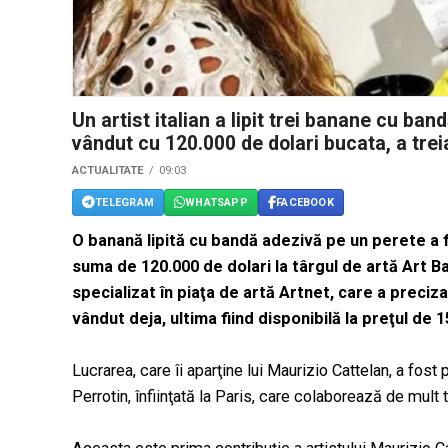
Un artist italian a lipit trei banane cu ban
vândut cu 120.000 de dolari bucata, a tre
ACTUALITATE
09:03
TELEGRAM
WHATSAPP
FACEBOOK
O banană lipită cu bandă adezivă pe un perete a
suma de 120.000 de dolari la târgul de artă Art Ba
specializat în piaţa de artă Artnet, care a preciz
vândut deja, ultima fiind disponibilă la preţul de 
Lucrarea, care îi aparţine lui Maurizio Cattelan, a fo
Perrotin, înfiinţată la Paris, care colaborează de mult ti