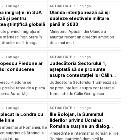
E
1 an ago
ACTUALITATE
1 an ago
a imigrației în SUA
Olanda intenționează să își
ză și pentru
dubleze efectivele militare
a științifică globală
până în 2030
cte privind imigrația în
Ministerul Apărării din Olanda a
e stârnesc îngrijorare în
anunțat recent un obiectiv ambițios
tătorilor din întreaga...
de a mai mult...
E
1 an ago
ACTUALITATE
1 an ago
Popescu Piedone ar
Judecătoria Sectorului 1,
ăsi conducerea
așteptată să se pronunțe
asupra contestației lui Călin
Georgescu privind controlul
pescu Piedone se
Judecătoria Sectorului 1 urmează să
judiciar
 posibilitatea de a pleca
se pronunțe luni asupra contestației
erea Autorității...
formulate de Călin Georgescu...
E
1 an ago
ACTUALITATE
1 an ago
 plecat la Londra cu
Ilie Bolojan, la Summitul
e linie
liderilor privind Ucraina:
România susține un dialog
 interimar al României, Ilie
transatlantic pentru securitate
ost surprins călătorind la
Președintele interimar al României, Ilie
și stabilitate
ic într-un...
Bolojan, participă duminică la