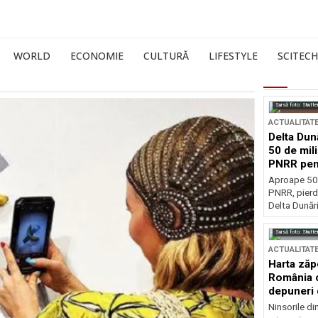
WORLD
ECONOMIE
CULTURĂ
LIFESTYLE
SCITECH
Sursă foto: Shutte
ACTUALITAT
Delta Dun
50 de mil
PNRR pen
esențiale
Aproape 50 
PNRR, pierdu
Delta Dunării
Sursă foto: Shutte
ACTUALITAT
Harta zăp
România c
depuneri 
Ninsorile di