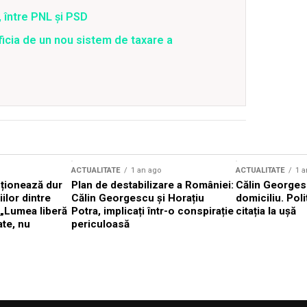
 între PNL și PSD
ficia de un nou sistem de taxare a
ACTUALITATE
1 an ago
ACTUALITATE
1 a
cționează dur
Plan de destabilizare a României:
Călin Georgesc
ilor dintre
Călin Georgescu și Horațiu
domiciliu. Poli
 „Lumea liberă
Potra, implicați într-o conspirație
citația la ușă
ate, nu
periculoasă