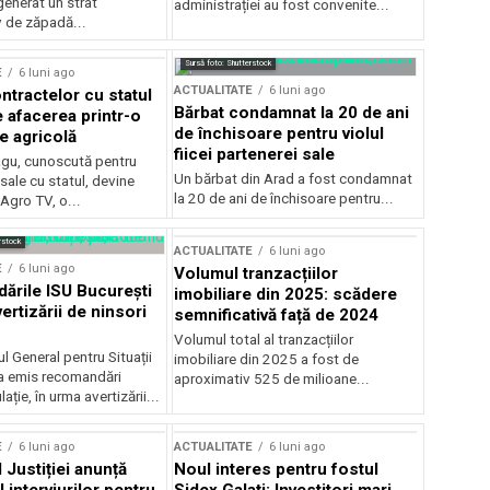
generat un strat
administrației au fost convenite...
v de zăpadă...
Sursă foto: Shutterstock
E
6 luni ago
ACTUALITATE
6 luni ago
ntractelor cu statul
Bărbat condamnat la 20 de ani
e afacerea printr-o
de închisoare pentru violul
e agricolă
fiicei partenerei sale
gu, cunoscută pentru
Un bărbat din Arad a fost condamnat
sale cu statul, devine
la 20 de ani de închisoare pentru...
 Agro TV, o...
rstock
ACTUALITATE
6 luni ago
E
6 luni ago
Volumul tranzacțiilor
rile ISU București
imobiliare din 2025: scădere
ertizării de ninsori
semnificativă față de 2024
Volumul total al tranzacțiilor
l General pentru Situații
imobiliare din 2025 a fost de
a emis recomandări
aproximativ 525 de milioane...
ție, în urma avertizării...
E
6 luni ago
ACTUALITATE
6 luni ago
 Justiției anunță
Noul interes pentru fostul