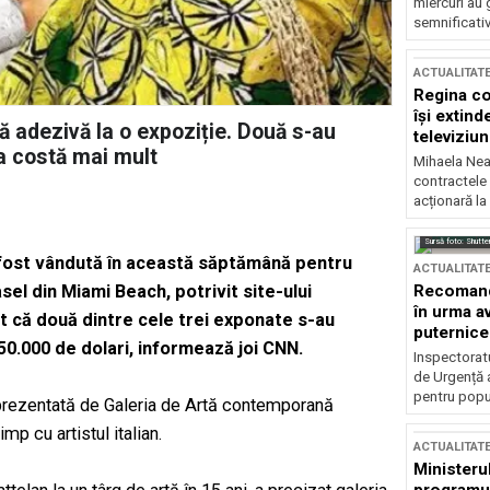
miercuri au 
semnificati
ACTUALITAT
Regina co
își extind
dă adezivă la o expoziție. Două s-au
televiziun
ia costă mai mult
Mihaela Nea
contractele 
acționară la
Sursă foto: Shutte
 fost vândută în această săptămână pentru
ACTUALITAT
Recomandă
sel din Miami Beach, potrivit site-ului
în urma av
at că două dintre cele trei exponate s-au
puternice
150.000 de dolari, informează joi CNN.
Inspectoratu
de Urgență 
pentru popula
st prezentată de Galeria de Artă contemporană
mp cu artistul italian.
ACTUALITAT
Ministerul