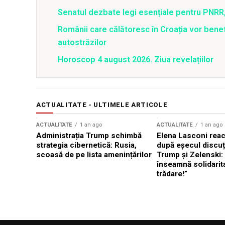
Senatul dezbate legi esențiale pentru PNRR,
Românii care călătoresc în Croația vor bene
autostrăzilor
Horoscop 4 august 2026. Ziua revelațiilor
ACTUALITATE - ULTIMELE ARTICOLE
ACTUALITATE
1 an ago
ACTUALITATE
1 an ago
Administrația Trump schimbă
Elena Lasconi rea
strategia cibernetică: Rusia,
după eșecul discuți
scoasă de pe lista amenințărilor
Trump și Zelenski:
înseamnă solidarit
trădare!”