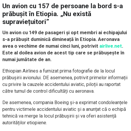
Un avion cu 157 de persoane la bord s-a
prăbușit în Etiopia. „Nu există
supraviețuitori”
Un avion cu 149 de pasageri și opt membri ai echipajului
s-a prăbușit duminică dimineață în Etiopia. Aeronava
avea o vechime de numai cinci luni, potrivit
airlive.net
.
Este al doilea avion de acest tip care se prăbușește în
numai jumătate de an.
Ethiopian Airlines a furnizat prima fotografie de la locul
prăbușirii avionului. DE asemenea, potrivit primelor informații
cu privire la cauzele accidentului aviatic, piloții au raportat
către turnul de control dificultăți cu aeronava.
De asemenea, compania Boeing și-a exprimat condoleanțele
pentru victimele accidentului aviatic și a anunțat că o echipă
tehnică va merge la locul prăbușirii și va oferi asistență
autorităților etiopiene.