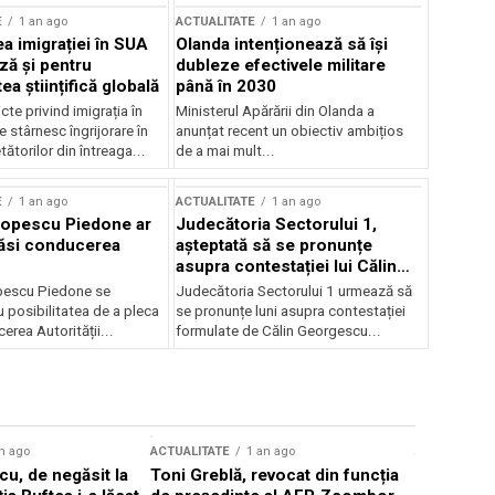
E
1 an ago
ACTUALITATE
1 an ago
a imigrației în SUA
Olanda intenționează să își
ză și pentru
dubleze efectivele militare
a științifică globală
până în 2030
cte privind imigrația în
Ministerul Apărării din Olanda a
e stârnesc îngrijorare în
anunțat recent un obiectiv ambițios
tătorilor din întreaga...
de a mai mult...
E
1 an ago
ACTUALITATE
1 an ago
Popescu Piedone ar
Judecătoria Sectorului 1,
ăsi conducerea
așteptată să se pronunțe
asupra contestației lui Călin
Georgescu privind controlul
pescu Piedone se
Judecătoria Sectorului 1 urmează să
judiciar
 posibilitatea de a pleca
se pronunțe luni asupra contestației
erea Autorității...
formulate de Călin Georgescu...
n ago
ACTUALITATE
1 an ago
ACTUALITATE
u, de negăsit la
Toni Greblă, revocat din funcția
Ilie Boloj