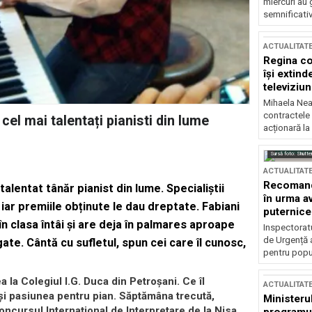
miercuri au 
semnificati
ACTUALITAT
Regina co
își extind
televiziun
Mihaela Nea
contractele 
 cel mai talentați pianisti din lume
acționară la
Sursă foto: Shutte
ACTUALITAT
Recomandă
talentat tânăr pianist din lume. Specialiștii
în urma av
 iar premiile obținute le dau dreptate. Fabiani
puternice
în clasa întâi și are deja în palmares aproape
Inspectoratu
de Urgență 
ate. Cântă cu sufletul, spun cei care îl cunosc,
pentru popula
a la Colegiul I.G. Duca din Petroșani. Ce îl
ACTUALITAT
ul și pasiunea pentru pian. Săptămâna trecută,
Ministerul
oncursul Internațional de Interpretare de la Nisa,