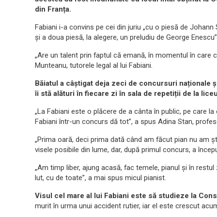
din Franța.
Fabiani i-a convins pe cei din juriu „cu o piesă de
Johann S
și a doua piesă, la alegere, un preludiu de George Enescu”
„
Are un talent prin faptul că emană, în momentul în care 
Munteanu, tutorele legal al lui Fabiani.
Băiatul a câștigat deja zeci de concursuri naționale 
îi stă alături în fiecare zi în sala de repetiții de la liceu
„La Fabiani este o plăcere de a cânta în public, pe care la c
Fabiani într-un concurs dă tot”, a spus Adina Stan, profes
„
Prima oară, deci prima dată când am făcut pian nu am ști
visele posibile din lume, dar, după primul concurs, a începu
„
Am timp liber, ajung acasă, fac temele, pianul și în restul 
lut, cu de toate”, a mai spus micul pianist.
Visul cel mare al lui Fabiani este să studieze la Con
murit în urma unui accident rutier, iar el este crescut ac