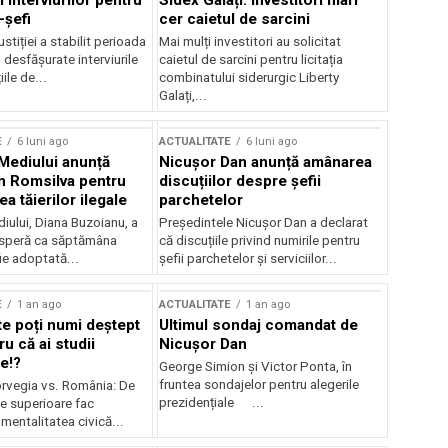
 interviurilor pentru
Sidex Galați: Investitori mari
-șefi
cer caietul de sarcini
stiției a stabilit perioada
Mai mulți investitori au solicitat
i desfășurate interviurile
caietul de sarcini pentru licitația
ile de...
combinatului siderurgic Liberty
Galați,...
E
6 luni ago
ACTUALITATE
6 luni ago
 Mediului anunță
Nicușor Dan anunță amânarea
n Romsilva pentru
discuțiilor despre șefii
 tăierilor ilegale
parchetelor
iului, Diana Buzoianu, a
Președintele Nicușor Dan a declarat
 speră ca săptămâna
că discuțiile privind numirile pentru
fie adoptată...
șefii parchetelor și serviciilor...
E
1 an ago
ACTUALITATE
1 an ago
te poți numi deștept
Ultimul sondaj comandat de
u că ai studii
Nicușor Dan
e!?
George Simion și Victor Ponta, în
fruntea sondajelor pentru alegerile
rvegia vs. România: De
prezidențiale ...
le superioare fac
 mentalitatea civică...