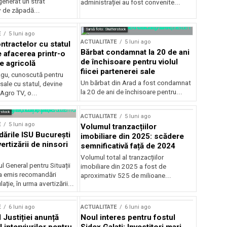
generat un strat
administrației au fost convenite...
v de zăpadă...
Sursă foto: Shutterstock
E
5 luni ago
ACTUALITATE
5 luni ago
ntractelor cu statul
Bărbat condamnat la 20 de ani
e afacerea printr-o
de închisoare pentru violul
e agricolă
fiicei partenerei sale
gu, cunoscută pentru
Un bărbat din Arad a fost condamnat
sale cu statul, devine
la 20 de ani de închisoare pentru...
 Agro TV, o...
rstock
ACTUALITATE
5 luni ago
E
5 luni ago
Volumul tranzacțiilor
rile ISU București
imobiliare din 2025: scădere
ertizării de ninsori
semnificativă față de 2024
Volumul total al tranzacțiilor
l General pentru Situații
imobiliare din 2025 a fost de
a emis recomandări
aproximativ 525 de milioane...
ție, în urma avertizării...
E
6 luni ago
ACTUALITATE
6 luni ago
 Justiției anunță
Noul interes pentru fostul