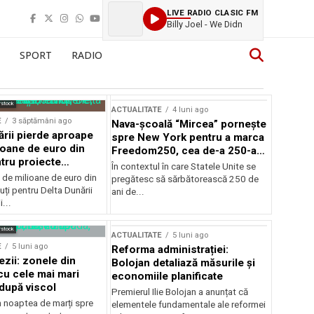
LIVE RADIO CLASIC FM
Billy Joel - We Didn
SPORT
RADIO
rstock
ACTUALITATE
4 luni ago
E
3 săptămâni ago
Nava-școală “Mircea” pornește
ării pierde aproape
spre New York pentru a marca
ioane de euro din
Freedom250, cea de-a 250-a
tru proiecte
aniversare a Statelor Unite
În contextul în care Statele Unite se
de milioane de euro din
pregătesc să sărbătorească 250 de
ți pentru Delta Dunării
ani de...
...
rstock
ACTUALITATE
5 luni ago
E
5 luni ago
Reforma administrației:
ezii: zonele din
Bolojan detaliază măsurile și
u cele mai mari
economiile planificate
după viscol
Premierul Ilie Bolojan a anunțat că
n noaptea de marți spre
elementele fundamentale ale reformei