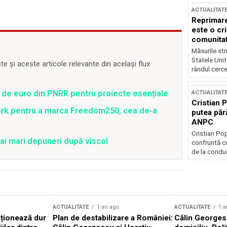
ACTUALITAT
Reprimare
este o cri
comunitate
Măsurile stri
Statele Unit
 și aceste articole relevante din același flux
rândul cerce
 de euro din PNRR pentru proiecte esențiale
ACTUALITAT
Cristian 
ork pentru a marca Freedom250, cea de-a
putea păr
ANPC
Cristian Po
ai mari depuneri după viscol
confruntă cu
de la conduc
ACTUALITATE
1 an ago
ACTUALITATE
1 a
cționează dur
Plan de destabilizare a României:
Călin Georgesc