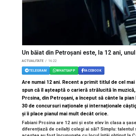
Un băiat din Petroșani este, la 12 ani, unul
ACTUALITATE
16:22
TELEGRAM
WHATSAPP
FACEBOOK
Are numai 12 ani. Recent a primit titlul de cel mai 
spun că îl așteaptă o carieră strălucită în muzică,
Prcsina, din Petroşani, a început să cânte la pian 
30 de concursuri naționale și internaționale câștig
și îi place pianul mai mult decât orice.
Fabiani Prcsina are 12 ani și este elev în clasa a șase
diferențiază de ceilalți colegi ai săi? Simplu: talent
acestea au fost încununate cu locul întâi obținut la C