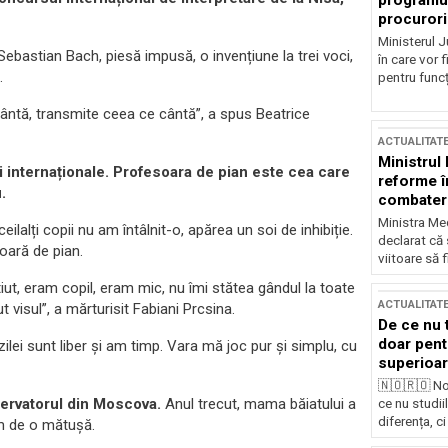
programul
procurori
Ministerul Ju
ebastian Bach, piesă impusă, o invențiune la trei voci,
în care vor f
.
pentru funcți
cântă, transmite ceea ce cântă”, a spus Beatrice
ACTUALITAT
Ministrul
și internaționale. Profesoara de pian este cea care
reforme î
.
combaterea
Ministra Med
eilalți copii nu am întâlnit-o, apărea un soi de inhibiție.
declarat că
oară de pian.
viitoare să 
ut, eram copil, eram mic, nu îmi stătea gândul la toate
ACTUALITAT
t visul”, a mărturisit Fabiani Prcsina.
De ce nu 
doar pentr
zilei sunt liber și am timp. Vara mă joc pur și simplu, cu
superioar
🇳🇴🇷🇴 No
servatorul din Moscova.
Anul trecut, mama băiatului a
ce nu studii
diferența, ci
um de o mătușă.