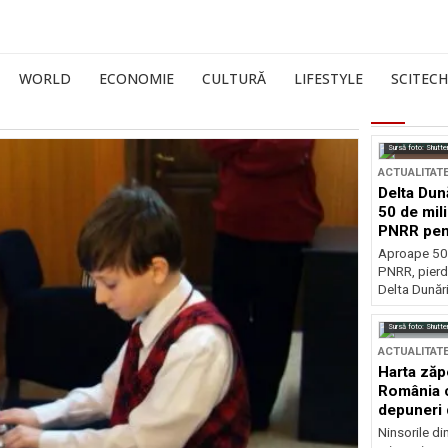
WORLD
ECONOMIE
CULTURĂ
LIFESTYLE
SCITECH
Sursă foto: Shutte
ACTUALITAT
Delta Dun
50 de mil
PNRR pen
esențiale
Aproape 50 
PNRR, pierdu
Delta Dunării
Sursă foto: Shutte
ACTUALITAT
Harta zăp
România c
depuneri 
Ninsorile di