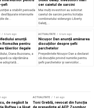
 interviurilor pentru
Sidex Galați: Investitori mari
-șefi
cer caietul de sarcini
stiției a stabilit perioada
Mai mulți investitori au solicitat
i desfășurate interviurile
caietul de sarcini pentru licitația
ile de...
combinatului siderurgic Liberty
Galați,...
E
6 luni ago
ACTUALITATE
6 luni ago
 Mediului anunță
Nicușor Dan anunță amânarea
n Romsilva pentru
discuțiilor despre șefii
 tăierilor ilegale
parchetelor
iului, Diana Buzoianu, a
Președintele Nicușor Dan a declarat
 speră ca săptămâna
că discuțiile privind numirile pentru
fie adoptată...
șefii parchetelor și serviciilor...
n ago
ACTUALITATE
1 an ago
ACTUALITATE
u, de negăsit la
Toni Greblă, revocat din funcția
Ilie Boloj
ția Buftea i-a lăsat
de președinte al AEP. Zsombor
alegerilor