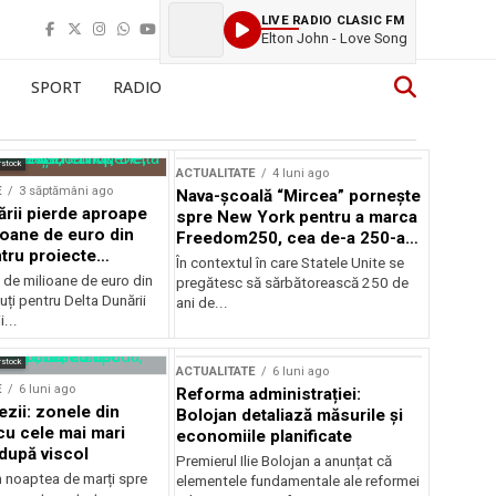
LIVE RADIO CLASIC FM
Elton John - Love Song
SPORT
RADIO
rstock
ACTUALITATE
4 luni ago
E
3 săptămâni ago
Nava-școală “Mircea” pornește
ării pierde aproape
spre New York pentru a marca
ioane de euro din
Freedom250, cea de-a 250-a
tru proiecte
aniversare a Statelor Unite
În contextul în care Statele Unite se
de milioane de euro din
pregătesc să sărbătorească 250 de
ți pentru Delta Dunării
ani de...
...
rstock
ACTUALITATE
6 luni ago
E
6 luni ago
Reforma administrației:
ezii: zonele din
Bolojan detaliază măsurile și
u cele mai mari
economiile planificate
după viscol
Premierul Ilie Bolojan a anunțat că
n noaptea de marți spre
elementele fundamentale ale reformei