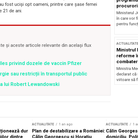
programul
au fost uciși opt oameni, printre care șase femei
procurori
e 21 de ani.
Ministerul Ju
în care vor f
pentru funcți
ACTUALITAT
 și aceste articole relevante din același flux
Ministrul
reforme î
combaterea
lles privind dozele de vaccin Pfizer
Ministra Med
ie sau restricții în transportul public
declarat că
viitoare să 
ea lui Robert Lewandowski
ACTUALITATE
1 an ago
ACTUALITATE
1 a
cționează dur
Plan de destabilizare a României:
Călin Georgesc
ilor dintre
Călin Georgescu și Horațiu
domiciliu. Poli