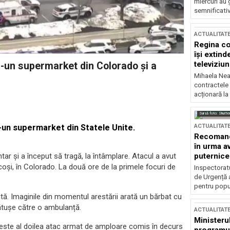
miercuri au 
semnificati
ACTUALITAT
Regina co
își extind
televiziun
tr-un supermarket din Colorado și a
Mihaela Nea
contractele 
acționară la
Sursă foto: Shutte
ACTUALITAT
r-un supermarket din Statele Unite.
Recomandă
în urma av
puternice
tar și a început să tragă, la întâmplare. Atacul a avut
ncoși, în Colorado. La două ore de la primele focuri de
Inspectoratu
de Urgență 
pentru popula
tă. Imaginile din momentul arestării arată un bărbat cu
cătușe către o ambulanță.
ACTUALITAT
Ministerul
este al doilea atac armat de amploare comis în decurs