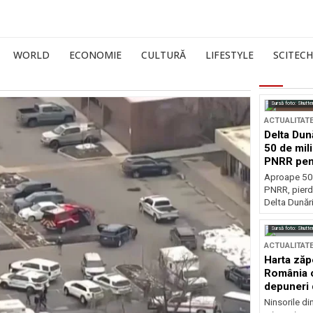
WORLD
ECONOMIE
CULTURĂ
LIFESTYLE
SCITECH
Sursă foto: Shutte
ACTUALITAT
Delta Dun
50 de mil
PNRR pen
esențiale
Aproape 50 
PNRR, pierdu
Delta Dunării
Sursă foto: Shutte
ACTUALITAT
Harta zăp
România c
depuneri 
Ninsorile di