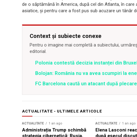
de o săptămână în America, după cel din Atlanta, în care 
asiatice, și pentru care a fost pus sub acuzare un tânăr d
Context și subiecte conexe
Pentru o imagine mai completă a subiectului, urmărește
editorial.
Polonia contestă decizia instanței din Bruxe
Bolojan: România nu va avea scumpiri la energ
FC Barcelona caută un atacant după plecar
ACTUALITATE - ULTIMELE ARTICOLE
ACTUALITATE
1 an ago
ACTUALITATE
1 an ago
Administrația Trump schimbă
Elena Lasconi rea
strategia cibernetică: Rusia,
după eșecul discuți