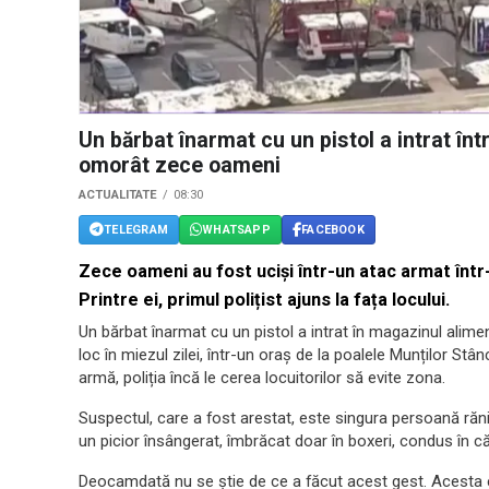
Un bărbat înarmat cu un pistol a intrat în
omorât zece oameni
ACTUALITATE
08:30
TELEGRAM
WHATSAPP
FACEBOOK
Zece oameni au fost uciși într-un atac armat înt
Printre ei, primul polițist ajuns la fața locului.
Un bărbat înarmat cu un pistol a intrat în magazinul alimen
loc în miezul zilei, într-un oraș de la poalele Munților Stâ
armă, poliția încă le cerea locuitorilor să evite zona.
Suspectul, care a fost arestat, este singura persoană răni
un picior însângerat, îmbrăcat doar în boxeri, condus în 
Deocamdată nu se știe de ce a făcut acest gest. Acesta 