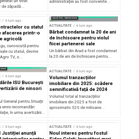
generat un strat
administrației au fost convenite...
v de zăpadă...
Sursă foto: Shutterstock
E
6 luni ago
ACTUALITATE
6 luni ago
ntractelor cu statul
Bărbat condamnat la 20 de ani
e afacerea printr-o
de închisoare pentru violul
e agricolă
fiicei partenerei sale
gu, cunoscută pentru
Un bărbat din Arad a fost condamnat
sale cu statul, devine
la 20 de ani de închisoare pentru...
 Agro TV, o...
rstock
ACTUALITATE
6 luni ago
E
6 luni ago
Volumul tranzacțiilor
rile ISU București
imobiliare din 2025: scădere
ertizării de ninsori
semnificativă față de 2024
Volumul total al tranzacțiilor
l General pentru Situații
imobiliare din 2025 a fost de
a emis recomandări
aproximativ 525 de milioane...
ție, în urma avertizării...
E
6 luni ago
ACTUALITATE
6 luni ago
 Justiției anunță
Noul interes pentru fostul