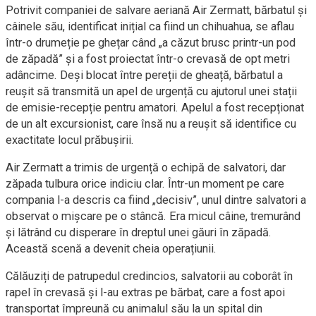
Potrivit companiei de salvare aeriană Air Zermatt, bărbatul și
câinele său, identificat inițial ca fiind un chihuahua, se aflau
într-o drumeție pe ghețar când „a căzut brusc printr-un pod
de zăpadă” și a fost proiectat într-o crevasă de opt metri
adâncime. Deși blocat între pereții de gheață, bărbatul a
reușit să transmită un apel de urgență cu ajutorul unei stații
de emisie-recepție pentru amatori. Apelul a fost recepționat
de un alt excursionist, care însă nu a reușit să identifice cu
exactitate locul prăbușirii.
Air Zermatt a trimis de urgență o echipă de salvatori, dar
zăpada tulbura orice indiciu clar. Într-un moment pe care
compania l-a descris ca fiind „decisiv”, unul dintre salvatori a
observat o mișcare pe o stâncă. Era micul câine, tremurând
și lătrând cu disperare în dreptul unei găuri în zăpadă.
Această scenă a devenit cheia operațiunii.
Călăuziți de patrupedul credincios, salvatorii au coborât în
rapel în crevasă și l-au extras pe bărbat, care a fost apoi
transportat împreună cu animalul său la un spital din