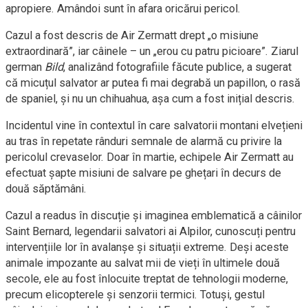
apropiere. Amândoi sunt în afara oricărui pericol.
Cazul a fost descris de Air Zermatt drept „o misiune
extraordinară”, iar câinele – un „erou cu patru picioare”. Ziarul
german
Bild
, analizând fotografiile făcute publice, a sugerat
că micuțul salvator ar putea fi mai degrabă un papillon, o rasă
de spaniel, și nu un chihuahua, așa cum a fost inițial descris.
Incidentul vine în contextul în care salvatorii montani elvețieni
au tras în repetate rânduri semnale de alarmă cu privire la
pericolul crevaselor. Doar în martie, echipele Air Zermatt au
efectuat șapte misiuni de salvare pe ghețari în decurs de
două săptămâni.
Cazul a readus în discuție și imaginea emblematică a câinilor
Saint Bernard, legendarii salvatori ai Alpilor, cunoscuți pentru
intervențiile lor în avalanșe și situații extreme. Deși aceste
animale impozante au salvat mii de vieți în ultimele două
secole, ele au fost înlocuite treptat de tehnologii moderne,
precum elicopterele și senzorii termici. Totuși, gestul