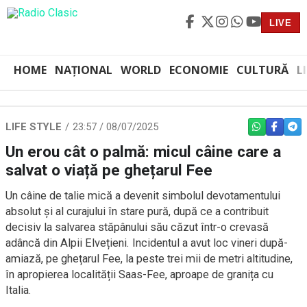
LIVE
HOME
NAȚIONAL
WORLD
ECONOMIE
CULTURĂ
L
LIFE STYLE
23:57 / 08/07/2025
WHATSAPP
FACEBO
TEL
Un erou cât o palmă: micul câine care a
salvat o viață pe ghețarul Fee
Un câine de talie mică a devenit simbolul devotamentului
absolut și al curajului în stare pură, după ce a contribuit
decisiv la salvarea stăpânului său căzut într-o crevasă
adâncă din Alpii Elvețieni. Incidentul a avut loc vineri după-
amiază, pe ghețarul Fee, la peste trei mii de metri altitudine,
în apropierea localității Saas-Fee, aproape de granița cu
Italia.