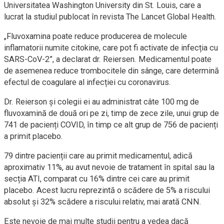
Universitatea Washington University din St. Louis, care a
lucrat la studiul publocat în revista The Lancet Global Health.
„Fluvoxamina poate reduce producerea de molecule
inflamatorii numite citokine, care pot fi activate de infecția cu
SARS-CoV-2”, a declarat dr. Reiersen. Medicamentul poate
de asemenea reduce trombocitele din sânge, care determină
efectul de coagulare al infecției cu coronavirus.
Dr. Reierson și colegii ei au administrat câte 100 mg de
fluvoxamină de două ori pe zi, timp de zece zile, unui grup de
741 de pacienți COVID, în timp ce alt grup de 756 de pacienți
a primit placebo.
79 dintre pacienții care au primit medicamentul, adică
aproximativ 11%, au avut nevoie de tratament în spital sau la
secția ATI, comparat cu 16% dintre cei care au primit
placebo. Acest lucru reprezintă o scădere de 5% a riscului
absolut și 32% scădere a riscului relativ, mai arată CNN.
Este nevoie de mai multe studii pentru a vedea dacă