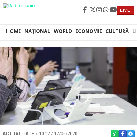
LIVE
HOME
NAȚIONAL
WORLD
ECONOMIE
CULTURĂ
L
ACTUALITATE
10:12 / 17/06/2020
WHATSAPP
FACEBO
TEL