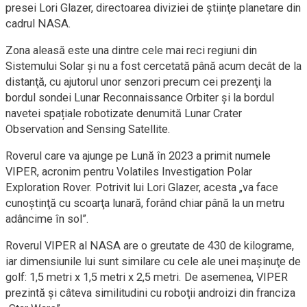
presei Lori Glazer, directoarea diviziei de ştiinţe planetare din
cadrul NASA.
Zona aleasă este una dintre cele mai reci regiuni din
Sistemului Solar şi nu a fost cercetată până acum decât de la
distanţă, cu ajutorul unor senzori precum cei prezenţi la
bordul sondei Lunar Reconnaissance Orbiter şi la bordul
navetei spațiale robotizate denumită Lunar Crater
Observation and Sensing Satellite.
Roverul care va ajunge pe Lună în 2023 a primit numele
VIPER, acronim pentru Volatiles Investigation Polar
Exploration Rover. Potrivit lui Lori Glazer, acesta „va face
cunoştinţă cu scoarţa lunară, forând chiar până la un metru
adâncime în sol”.
Roverul VIPER al NASA are o greutate de 430 de kilograme,
iar dimensiunile lui sunt similare cu cele ale unei maşinuţe de
golf: 1,5 metri x 1,5 metri x 2,5 metri. De asemenea, VIPER
prezintă şi câteva similitudini cu roboţii androizi din franciza