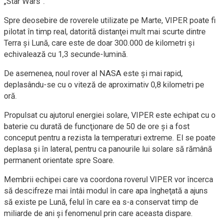
„Star Wars”.
Spre deosebire de roverele utilizate pe Marte, VIPER poate fi
pilotat în timp real, datorită distanţei mult mai scurte dintre
Terra şi Lună, care este de doar 300.000 de kilometri și
echivalează cu 1,3 secunde-lumină.
De asemenea, noul rover al NASA este şi mai rapid,
deplasându-se cu o viteză de aproximativ 0,8 kilometri pe
oră.
Propulsat cu ajutorul energiei solare, VIPER este echipat cu o
baterie cu durată de funcţionare de 50 de ore şi a fost
conceput pentru a rezista la temperaturi extreme. El se poate
deplasa şi în lateral, pentru ca panourile lui solare să rămână
permanent orientate spre Soare.
Membrii echipei care va coordona roverul VIPER vor încerca
să descifreze mai întâi modul în care apa îngheţată a ajuns
să existe pe Lună, felul în care ea s-a conservat timp de
miliarde de ani şi fenomenul prin care aceasta dispare.