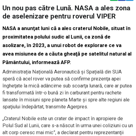
Un nou pas către Lună. NASA a ales zona
de aselenizare pentru roverul VIPER
NASA a anunţat luni că a ales craterul Nobile, situat în
proximitatea polului sudic al Lunii, ca zonă de
asolizare, în 2023, a unui robot de explorare ce va
avea misiunea de a căuta gheaţă pe satelitul natural al
Pământului, informează AFP.
Administrația Națională Aeronautică și Spațială din SUA
speră că acel rover va putea să confirme prezenţa apei
îngheţate la mică adâncime sub scoarţa lunară, care ar putea
fi transformată într-o bună zi în carburant pentru rachete
lansate în misiuni spre planeta Marte şi spre alte regiuni ale
spaţiului îndepărtat, transmite Agerpres.
„Craterul Nobile este un crater de impact în apropiere de
Polul Sud al Lunii, care s-a născut în urma unei coliziuni cu un
alt corp ceresc mai mic”, a declarat pentru reprezentanţii