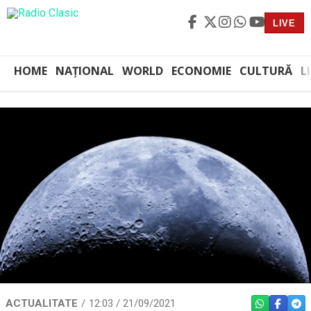
LIVE
HOME
NAȚIONAL
WORLD
ECONOMIE
CULTURĂ
L
ACTUALITATE
12:03 / 21/09/2021
WHATSAPP
FACEBO
TEL