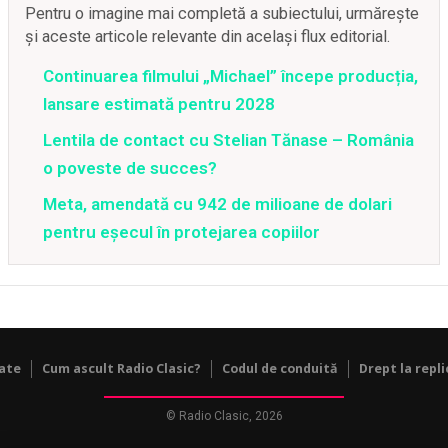
Pentru o imagine mai completă a subiectului, urmărește
și aceste articole relevante din același flux editorial.
Continuarea filmului „Michael” începe producția,
lansare estimată pentru 2028
Lentila de contact cu Stelian Tănase – România
o poveste de succes?
Meta, amendată cu 942 de milioane de dolari
pentru eșecul în protejarea copiilor
tate
Cum ascult Radio Clasic?
Codul de conduită
Drept la repli
© Radio Clasic, 2026