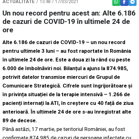
ACTUALITATE
13:48 / 17/03/2021
WHATSAPP
FACEBO
TEL
Un nou record pentru acest an: Alte 6.186
de cazuri de COVID-19 în ultimele 24 de
ore
Alte 6.186 de cazuri de COVID-19 – un nou record
pentru ultimele 3 luni – au fost raportate în România
în ultimele 24 de ore. Este a doua zi la rând cu peste
6.000 de îmbolnăviri noi. Bilanțul a ajuns la 874.985,
potrivit datelor transmise miercuri de Grupul de
Comunicare Strategică. Cifrele sunt îngrijorătoare și
în privința situației de la terapie intensivă – 1.266 de
pacienți internați la ATI, în creștere cu 40 față de ziua
anterioară. În ultimele 24 de ore s-au înregistrat alte
89 de decese.
Până astăzi, 17 martie, pe teritoriul României, au fost
confirmate 874.985 de cazuri de persoane infectate cu