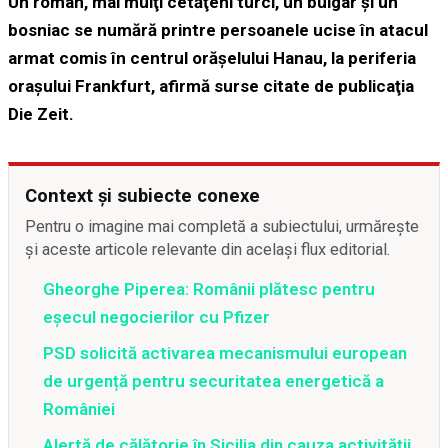
Un român, mai mulţi cetăţeni turci, un bulgar şi un
bosniac se numără printre persoanele ucise în atacul
armat comis în centrul orăşelului Hanau, la periferia
oraşului Frankfurt, afirmă surse citate de publicaţia
Die Zeit.
Context și subiecte conexe
Pentru o imagine mai completă a subiectului, urmărește
și aceste articole relevante din același flux editorial.
Gheorghe Piperea: Românii plătesc pentru
eșecul negocierilor cu Pfizer
PSD solicită activarea mecanismului european
de urgență pentru securitatea energetică a
României
Alertă de călătorie în Sicilia din cauza activității