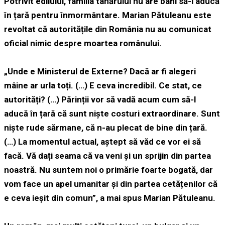
Potrivit edilului, familia tânărului nu are bani să-l aducă
în țară pentru înmormântare. Marian Pătuleanu este
revoltat că autoritățile din România nu au comunicat
oficial nimic despre moartea românului.
„Unde e Ministerul de Externe? Dacă ar fi alegeri
mâine ar urla toți. (…) E ceva incredibil. Ce stat, ce
autorități? (…) Părinții vor să vadă acum cum să-l
aducă în țară că sunt niște costuri extraordinare. Sunt
niște rude sărmane, că n-au plecat de bine din țară.
(…) La momentul actual, aștept să văd ce vor ei să
facă. Vă dați seama că va veni și un sprijin din partea
noastră. Nu suntem noi o primărie foarte bogată, dar
vom face un apel umanitar și din partea cetățenilor că
e ceva ieșit din comun”, a mai spus Marian Pătuleanu.