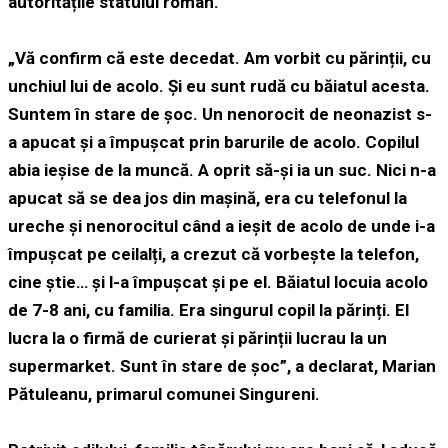
autoritățile statului român.
„Vă confirm că este decedat. Am vorbit cu părinții, cu
unchiul lui de acolo. Și eu sunt rudă cu băiatul acesta.
Suntem în stare de șoc. Un nenorocit de neonazist s-
a apucat și a împușcat prin barurile de acolo. Copilul
abia ieșise de la muncă. A oprit să-și ia un suc. Nici n-a
apucat să se dea jos din mașină, era cu telefonul la
ureche și nenorocitul când a ieșit de acolo de unde i-a
împușcat pe ceilalți, a crezut că vorbește la telefon,
cine știe… și l-a împușcat și pe el. Băiatul locuia acolo
de 7-8 ani, cu familia. Era singurul copil la părinți. El
lucra la o firmă de curierat și părinții lucrau la un
supermarket. Sunt în stare de șoc”, a declarat, Marian
Pătuleanu, primarul comunei Singureni.