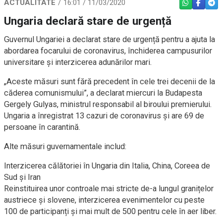
ACTUALITATE
16:01 / 11/03/2020
WHATSAPP
FACEBO
TEL
Ungaria declară stare de urgență
Guvernul Ungariei a declarat stare de urgență pentru a ajuta la
abordarea focarului de coronavirus, închiderea campusurilor
universitare și interzicerea adunărilor mari.
„Aceste măsuri sunt fără precedent în cele trei decenii de la
căderea comunismului”, a declarat miercuri la Budapesta
Gergely Gulyas, ministrul responsabil al biroului premierului.
Ungaria a înregistrat 13 cazuri de coronavirus și are 69 de
persoane în carantină.
Alte măsuri guvernamentale includ:
Interzicerea călătoriei în Ungaria din Italia, China, Coreea de
Sud și Iran
Reinstituirea unor controale mai stricte de-a lungul granițelor
austriece și slovene, interzicerea evenimentelor cu peste
100 de participanți și mai mult de 500 pentru cele în aer liber.