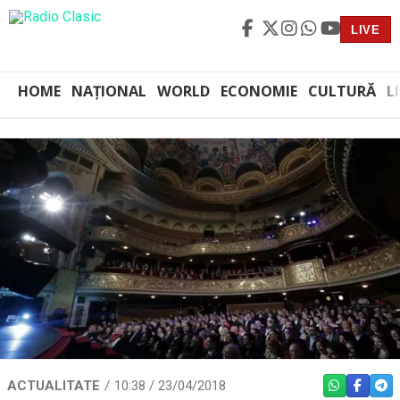
LIVE
HOME
NAȚIONAL
WORLD
ECONOMIE
CULTURĂ
L
ACTUALITATE
10:38 / 23/04/2018
WHATSAPP
FACEBO
TEL