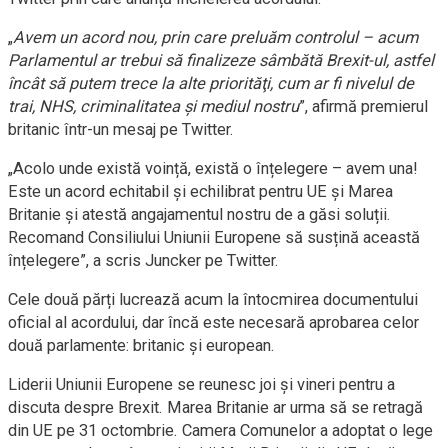
„
Avem un acord nou, prin care preluăm controlul – acum
Parlamentul ar trebui să finalizeze sâmbătă Brexit-ul, astfel
încât să putem trece la alte priorităţi, cum ar fi nivelul de
trai, NHS, criminalitatea şi mediul nostru
”, afirmă premierul
britanic într-un mesaj pe Twitter.
„Acolo unde există voință, există o înțelegere – avem una!
Este un acord echitabil și echilibrat pentru UE și Marea
Britanie și atestă angajamentul nostru de a găsi soluții.
Recomand Consiliului Uniunii Europene să susțină această
înțelegere”, a scris Juncker pe Twitter.
Cele două părți lucrează acum la întocmirea documentului
oficial al acordului, dar încă este necesară aprobarea celor
două parlamente: britanic și european.
Liderii Uniunii Europene se reunesc joi şi vineri pentru a
discuta despre Brexit. Marea Britanie ar urma să se retragă
din UE pe 31 octombrie. Camera Comunelor a adoptat o lege