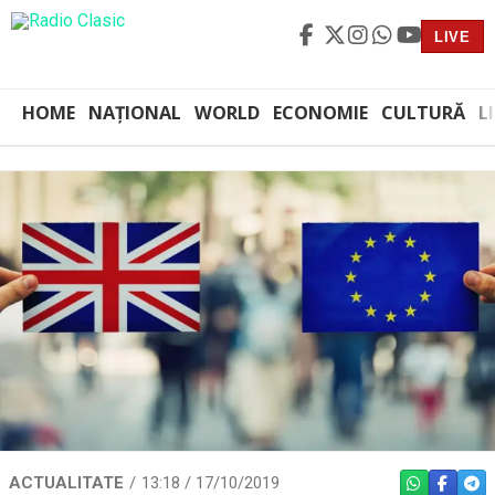
LIVE
HOME
NAȚIONAL
WORLD
ECONOMIE
CULTURĂ
L
ACTUALITATE
13:18 / 17/10/2019
WHATSAPP
FACEBO
TEL