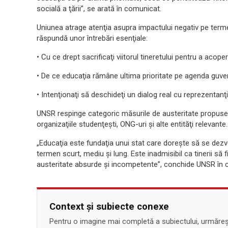
socială a ţării”, se arată în comunicat.
Uniunea atrage atenţia asupra impactului negativ pe terme
răspundă unor întrebări esenţiale:
• Cu ce drept sacrificaţi viitorul tineretului pentru a acop
• De ce educaţia rămâne ultima prioritate pe agenda guver
• Intenţionaţi să deschideţi un dialog real cu reprezentanţii
UNSR respinge categoric măsurile de austeritate propuse şi
organizaţiile studenţeşti, ONG-uri şi alte entităţi relevante.
„Educaţia este fundaţia unui stat care doreşte să se dez
termen scurt, mediu şi lung. Este inadmisibil ca tinerii să f
austeritate absurde şi incompetente”, conchide UNSR în 
Context și subiecte conexe
Pentru o imagine mai completă a subiectului, urmărește