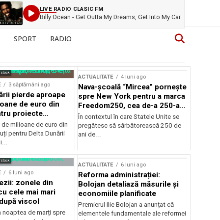
LIVE RADIO CLASIC FM
Billy Ocean - Get Outta My Dreams, Get Into My Car
SPORT
RADIO
rstock
ACTUALITATE
4 luni ago
E
3 săptămâni ago
Nava-școală “Mircea” pornește
ării pierde aproape
spre New York pentru a marca
ioane de euro din
Freedom250, cea de-a 250-a
tru proiecte
aniversare a Statelor Unite
În contextul în care Statele Unite se
de milioane de euro din
pregătesc să sărbătorească 250 de
ți pentru Delta Dunării
ani de...
...
rstock
ACTUALITATE
6 luni ago
E
6 luni ago
Reforma administrației:
ezii: zonele din
Bolojan detaliază măsurile și
u cele mai mari
economiile planificate
după viscol
Premierul Ilie Bolojan a anunțat că
n noaptea de marți spre
elementele fundamentale ale reformei