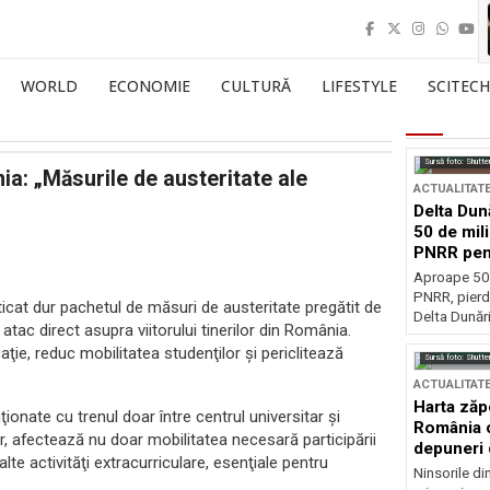
WORLD
ECONOMIE
CULTURĂ
LIFESTYLE
SCITECH
Sursă foto: Shutte
ia: „Măsurile de austeritate ale
ACTUALITAT
Delta Dun
50 de mil
PNRR pen
esențiale
Aproape 50 
PNRR, pierdu
icat dur pachetul de măsuri de austeritate pregătit de
Delta Dunării
tac direct asupra viitorului tinerilor din România.
ţie, reduc mobilitatea studenţilor şi periclitează
Sursă foto: Shutte
ACTUALITAT
Harta zăp
onate cu trenul doar între centrul universitar şi
România c
r, afectează nu doar mobilitatea necesară participării
depuneri 
 alte activităţi extracurriculare, esenţiale pentru
Ninsorile di