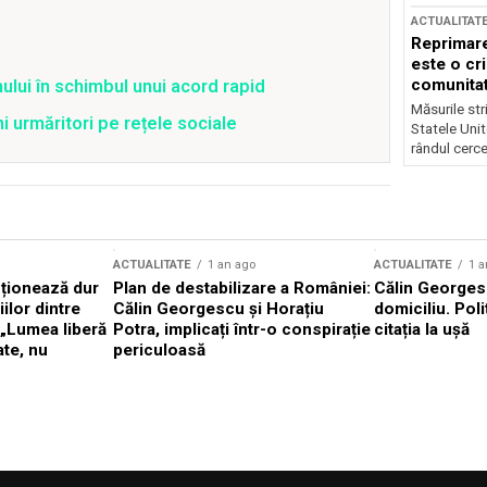
ACTUALITAT
Reprimare
este o cri
comunitate
ului în schimbul unui acord rapid
Măsurile stri
ni urmăritori pe rețele sociale
Statele Unit
rândul cerce
ACTUALITATE
1 an ago
ACTUALITATE
1 a
cționează dur
Plan de destabilizare a României:
Călin Georgesc
ilor dintre
Călin Georgescu și Horațiu
domiciliu. Poli
 „Lumea liberă
Potra, implicați într-o conspirație
citația la ușă
ate, nu
periculoasă