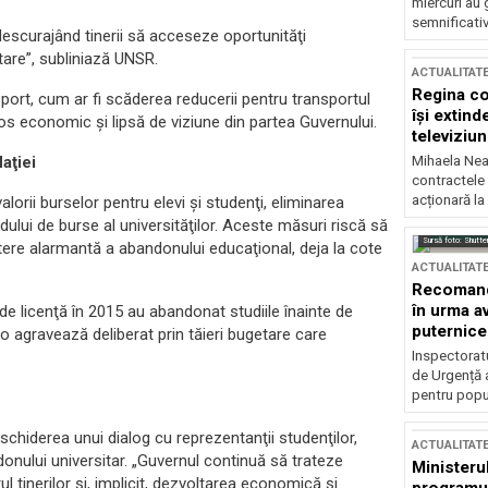
miercuri au 
semnificati
escurajând tinerii să acceseze oportunităţi
tare”, subliniază UNSR.
ACTUALITAT
Regina co
port, cum ar fi scăderea reducerii pentru transportul
își extind
s economic şi lipsă de viziune din partea Guvernului.
televiziun
aţiei
Mihaela Nea
contractele 
acționară la
alorii burselor pentru elevi şi studenţi, eliminarea
ndului de burse al universităţilor. Aceste măsuri riscă să
Sursă foto: Shutte
tere alarmantă a abandonului educaţional, deja la cote
ACTUALITAT
Recomandă
în urma av
de licenţă în 2015 au abandonat studiile înainte de
puternice
o agravează deliberat prin tăieri bugetare care
Inspectoratu
de Urgență 
pentru popula
schiderea unui dialog cu reprezentanţii studenţilor,
ACTUALITAT
nului universitar. „Guvernul continuă să trateze
Ministerul
ul tinerilor şi, implicit, dezvoltarea economică şi