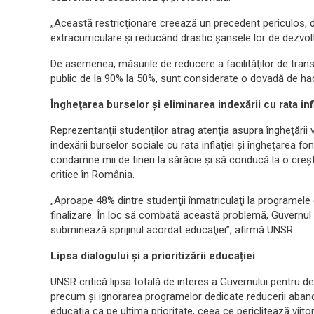
„Această restricţionare creează un precedent periculos, d
extracurriculare şi reducând drastic şansele lor de dezvol
De asemenea, măsurile de reducere a facilităţilor de trans
public de la 90% la 50%, sunt considerate o dovadă de hao
Îngheţarea burselor și eliminarea indexării cu rata infl
Reprezentanţii studenţilor atrag atenţia asupra îngheţării v
indexării burselor sociale cu rata inflaţiei şi îngheţarea fo
condamne mii de tineri la sărăcie şi să conducă la o creş
critice în România.
„Aproape 48% dintre studenţii înmatriculaţi la programele 
finalizare. În loc să combată această problemă, Guvernul 
subminează sprijinul acordat educaţiei”, afirmă UNSR.
Lipsa dialogului și a prioritizării educației
UNSR critică lipsa totală de interes a Guvernului pentru de
precum şi ignorarea programelor dedicate reducerii abando
educaţia ca pe ultima prioritate, ceea ce periclitează viitor