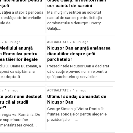
 interviurilor pentru
Sidex Galați: Investitori mari
-șefi
cer caietul de sarcini
stiției a stabilit perioada
Mai mulți investitori au solicitat
i desfășurate interviurile
caietul de sarcini pentru licitația
ile de...
combinatului siderurgic Liberty
Galați,...
E
6 luni ago
ACTUALITATE
6 luni ago
 Mediului anunță
Nicușor Dan anunță amânarea
n Romsilva pentru
discuțiilor despre șefii
 tăierilor ilegale
parchetelor
iului, Diana Buzoianu, a
Președintele Nicușor Dan a declarat
 speră ca săptămâna
că discuțiile privind numirile pentru
fie adoptată...
șefii parchetelor și serviciilor...
E
1 an ago
ACTUALITATE
1 an ago
te poți numi deștept
Ultimul sondaj comandat de
u că ai studii
Nicușor Dan
e!?
George Simion și Victor Ponta, în
fruntea sondajelor pentru alegerile
rvegia vs. România: De
prezidențiale ...
le superioare fac
 mentalitatea civică...