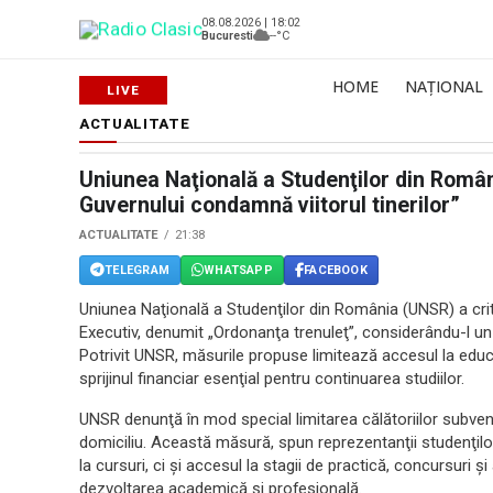
08.08.2026 | 18:02
Bucuresti
--°C
HOME
NAȚIONAL
ACTUALITATE
Uniunea Naţională a Studenţilor din Român
Guvernului condamnă viitorul tinerilor”
ACTUALITATE
21:38
TELEGRAM
WHATSAPP
FACEBOOK
Uniunea Naţională a Studenţilor din România (UNSR) a crit
Executiv, denumit „Ordonanţa trenuleţ”, considerându-l un a
Potrivit UNSR, măsurile propuse limitează accesul la educa
sprijinul financiar esenţial pentru continuarea studiilor.
UNSR denunţă în mod special limitarea călătoriilor subvenţi
domiciliu. Această măsură, spun reprezentanţii studenţilo
la cursuri, ci şi accesul la stagii de practică, concursuri şi
dezvoltarea academică şi profesională.