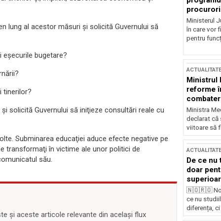
programul
procurori
Ministerul Ju
n lung al acestor măsuri şi solicită Guvernului să
în care vor f
pentru funcți
eri eşecurile bugetare?
ACTUALITAT
nării?
Ministrul
reforme î
 tinerilor?
combaterea
 solicită Guvernului să iniţieze consultări reale cu
Ministra Med
declarat că
viitoare să 
volte. Subminarea educaţiei aduce efecte negative pe
ie transformaţi în victime ale unor politici de
ACTUALITAT
comunicatul său.
De ce nu 
doar pentr
superioar
🇳🇴🇷🇴 No
ce nu studii
diferența, ci
 și aceste articole relevante din același flux