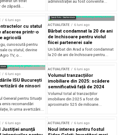
generat un strat
administrației au fost convenite...
v de zăpadă...
Sursă foto: Shutterstock
E
6 luni ago
ACTUALITATE
6 luni ago
ntractelor cu statul
Bărbat condamnat la 20 de ani
e afacerea printr-o
de închisoare pentru violul
e agricolă
fiicei partenerei sale
gu, cunoscută pentru
Un bărbat din Arad a fost condamnat
sale cu statul, devine
la 20 de ani de închisoare pentru...
 Agro TV, o...
rstock
ACTUALITATE
6 luni ago
E
6 luni ago
Volumul tranzacțiilor
rile ISU București
imobiliare din 2025: scădere
ertizării de ninsori
semnificativă față de 2024
Volumul total al tranzacțiilor
l General pentru Situații
imobiliare din 2025 a fost de
a emis recomandări
aproximativ 525 de milioane...
ție, în urma avertizării...
E
6 luni ago
ACTUALITATE
6 luni ago
 Justiției anunță
Noul interes pentru fostul