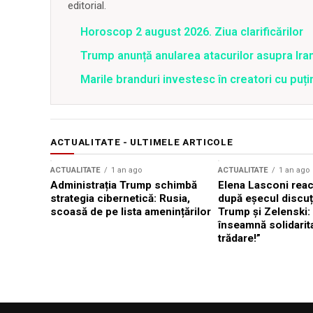
editorial.
Horoscop 2 august 2026. Ziua clarificărilor
Trump anunță anularea atacurilor asupra Iran
Marile branduri investesc în creatori cu puți
ACTUALITATE - ULTIMELE ARTICOLE
ACTUALITATE
1 an ago
ACTUALITATE
1 an ago
Administrația Trump schimbă
Elena Lasconi rea
strategia cibernetică: Rusia,
după eșecul discuți
scoasă de pe lista amenințărilor
Trump și Zelenski:
înseamnă solidarit
trădare!”