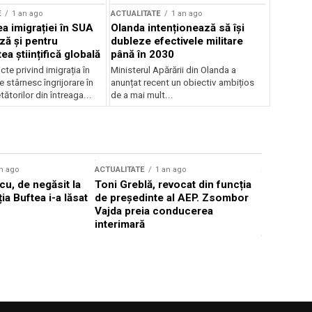
E
1 an ago
ACTUALITATE
1 an ago
a imigrației în SUA
Olanda intenționează să își
ză și pentru
dubleze efectivele militare
a științifică globală
până în 2030
cte privind imigrația în
Ministerul Apărării din Olanda a
e stârnesc îngrijorare în
anunțat recent un obiectiv ambițios
tătorilor din întreaga...
de a mai mult...
n ago
ACTUALITATE
1 an ago
ACTUALITATE
u, de negăsit la
Toni Greblă, revocat din funcția
Ilie Boloj
ția Buftea i-a lăsat
de președinte al AEP. Zsombor
alegerilor
Vajda preia conducerea
constituți
interimară
concentră
viitoarelo