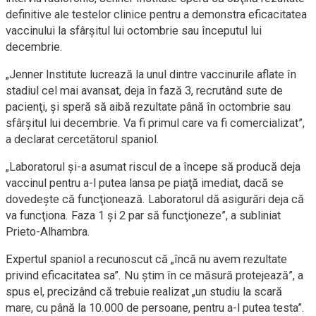
definitive ale testelor clinice pentru a demonstra eficacitatea
vaccinului la sfârşitul lui octombrie sau începutul lui
decembrie.
„Jenner Institute lucrează la unul dintre vaccinurile aflate în
stadiul cel mai avansat, deja în fază 3, recrutând sute de
pacienţi, şi speră să aibă rezultate până în octombrie sau
sfârşitul lui decembrie. Va fi primul care va fi comercializat”,
a declarat cercetătorul spaniol.
„Laboratorul şi-a asumat riscul de a începe să producă deja
vaccinul pentru a-l putea lansa pe piaţă imediat, dacă se
dovedeşte că funcţionează. Laboratorul dă asigurări deja că
va funcţiona. Faza 1 şi 2 par să funcţioneze”, a subliniat
Prieto-Alhambra.
Expertul spaniol a recunoscut că „încă nu avem rezultate
privind eficacitatea sa”. Nu ştim în ce măsură protejează”, a
spus el, precizând că trebuie realizat „un studiu la scară
mare, cu până la 10.000 de persoane, pentru a-l putea testa”.