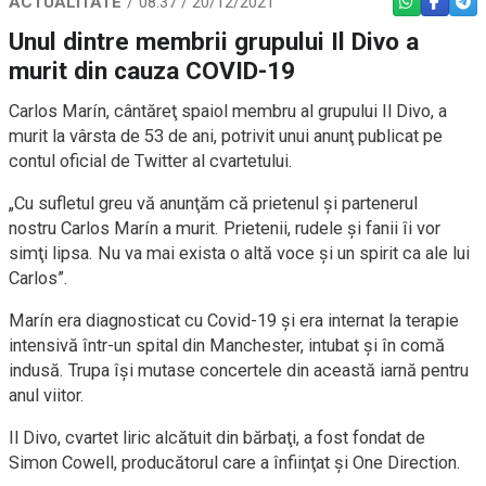
ACTUALITATE
08:37 / 20/12/2021
WHATSAPP
FACEBO
TEL
Unul dintre membrii grupului Il Divo a
murit din cauza COVID-19
Carlos Marín, cântăreţ spaiol membru al grupului Il Divo, a
murit la vârsta de 53 de ani, potrivit unui anunţ publicat pe
contul oficial de Twitter al cvartetului.
„Cu sufletul greu vă anunţăm că prietenul şi partenerul
nostru Carlos Marín a murit. Prietenii, rudele şi fanii îi vor
simţi lipsa. Nu va mai exista o altă voce şi un spirit ca ale lui
Carlos”.
Marín era diagnosticat cu Covid-19 și era internat la terapie
intensivă într-un spital din Manchester, intubat şi în comă
indusă. Trupa își mutase concertele din această iarnă pentru
anul viitor.
Il Divo, cvartet liric alcătuit din bărbaţi, a fost fondat de
Simon Cowell, producătorul care a înfiinţat şi One Direction.