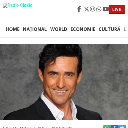
LIVE
HOME
NAȚIONAL
WORLD
ECONOMIE
CULTURĂ
L