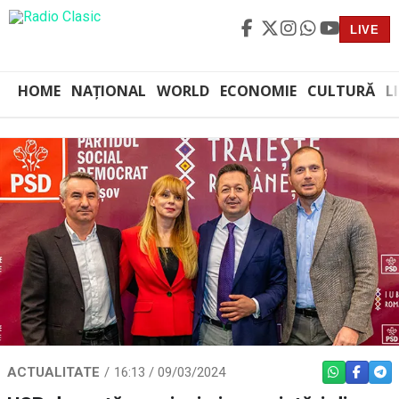
LIVE
HOME
NAȚIONAL
WORLD
ECONOMIE
CULTURĂ
L
ACTUALITATE
16:13 / 09/03/2024
WHATSAPP
FACEBO
TEL