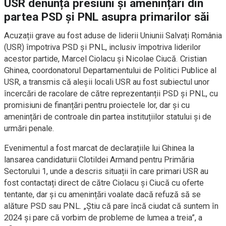
USR denunță presiuni și amenințări din
partea PSD și PNL asupra primarilor săi
Acuzații grave au fost aduse de liderii Uniunii Salvați România
(USR) împotriva PSD și PNL, inclusiv împotriva liderilor
acestor partide, Marcel Ciolacu și Nicolae Ciucă. Cristian
Ghinea, coordonatorul Departamentului de Politici Publice al
USR, a transmis că aleșii locali USR au fost subiectul unor
încercări de racolare de către reprezentanții PSD și PNL, cu
promisiuni de finanțări pentru proiectele lor, dar și cu
amenințări de controale din partea instituțiilor statului și de
urmări penale.
Evenimentul a fost marcat de declarațiile lui Ghinea la
lansarea candidaturii Clotildei Armand pentru Primăria
Sectorului 1, unde a descris situații în care primari USR au
fost contactați direct de către Ciolacu și Ciucă cu oferte
tentante, dar și cu amenințări voalate dacă refuză să se
alăture PSD sau PNL. „Ştiu că pare încă ciudat că suntem în
2024 și pare că vorbim de probleme de lumea a treia”, a