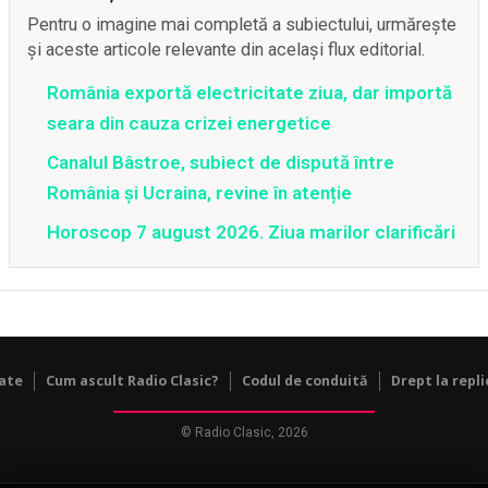
Pentru o imagine mai completă a subiectului, urmărește
și aceste articole relevante din același flux editorial.
România exportă electricitate ziua, dar importă
seara din cauza crizei energetice
Canalul Bâstroe, subiect de dispută între
România și Ucraina, revine în atenție
Horoscop 7 august 2026. Ziua marilor clarificări
tate
Cum ascult Radio Clasic?
Codul de conduită
Drept la repli
© Radio Clasic, 2026