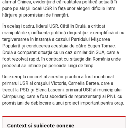
afirmat Ghinea, evidențiind că realitatea politică actuală îi
pune pe aleșii locali USR în fața unor alegeri dificile între
hărțuire și promisiuni de finanțări.
În același cadru, liderul USR, Cătălin Drulă, a criticat
manipulările și influența politică din justiție, exemplificând cu
tergiversarea în instanță a cazului Partidului Mișcarea
Populară și conducerea acestuia de către Eugen Tomac.
Drulă a comparat situația cu un caz similar din SUA, care a
fost rezolvat rapid, în contrast cu situația din România unde
procesul se întinde pe perioade lungi de timp.
Un exemplu concret al acestor practici a fost menționat:
primarul USR al orașului Victoria, Camelia Bertea, care a
trecut la PSD, și Elena Lasconi, primarul USR al municipiului
Câmpulung, care a fost abordată de reprezentanți ai PNL cu
promisiuni de deblocare a unui proiect important pentru oraș.
Context și subiecte conexe