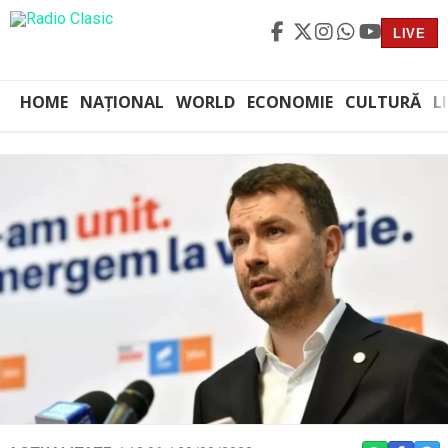
LIVE
HOME
NAȚIONAL
WORLD
ECONOMIE
CULTURĂ
L