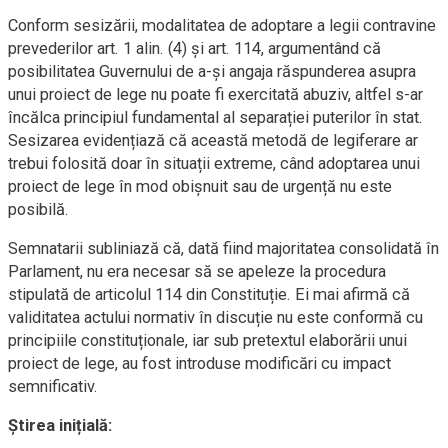
Conform sesizării, modalitatea de adoptare a legii contravine
prevederilor art. 1 alin. (4) și art. 114, argumentând că
posibilitatea Guvernului de a-și angaja răspunderea asupra
unui proiect de lege nu poate fi exercitată abuziv, altfel s-ar
încălca principiul fundamental al separației puterilor în stat.
Sesizarea evidențiază că această metodă de legiferare ar
trebui folosită doar în situații extreme, când adoptarea unui
proiect de lege în mod obișnuit sau de urgență nu este
posibilă.
Semnatarii subliniază că, dată fiind majoritatea consolidată în
Parlament, nu era necesar să se apeleze la procedura
stipulată de articolul 114 din Constituție. Ei mai afirmă că
validitatea actului normativ în discuție nu este conformă cu
principiile constituționale, iar sub pretextul elaborării unui
proiect de lege, au fost introduse modificări cu impact
semnificativ.
Știrea inițială: