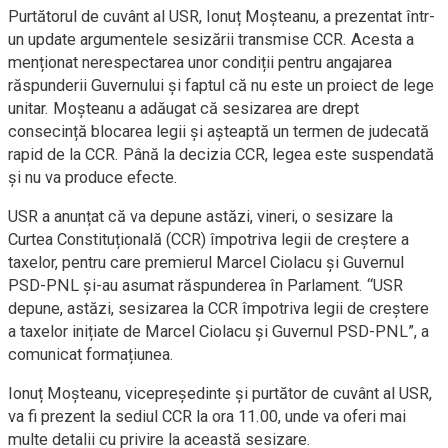
Purtătorul de cuvânt al USR, Ionuț Moșteanu, a prezentat într-
un update argumentele sesizării transmise CCR. Acesta a
menționat nerespectarea unor condiții pentru angajarea
răspunderii Guvernului și faptul că nu este un proiect de lege
unitar. Moșteanu a adăugat că sesizarea are drept
consecință blocarea legii și așteaptă un termen de judecată
rapid de la CCR. Până la decizia CCR, legea este suspendată
și nu va produce efecte.
USR a anunțat că va depune astăzi, vineri, o sesizare la
Curtea Constituțională (CCR) împotriva legii de creștere a
taxelor, pentru care premierul Marcel Ciolacu și Guvernul
PSD-PNL și-au asumat răspunderea în Parlament. “USR
depune, astăzi, sesizarea la CCR împotriva legii de creștere
a taxelor inițiate de Marcel Ciolacu și Guvernul PSD-PNL”, a
comunicat formațiunea.
Ionuț Moșteanu, vicepreședinte și purtător de cuvânt al USR,
va fi prezent la sediul CCR la ora 11.00, unde va oferi mai
multe detalii cu privire la această sesizare.