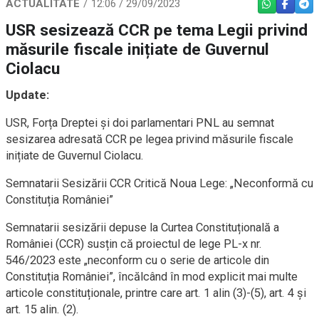
ACTUALITATE
12:06 / 29/09/2023
WHATSAPP
FACEBO
TEL
USR sesizează CCR pe tema Legii privind
măsurile fiscale inițiate de Guvernul
Ciolacu
Update:
USR, Forța Dreptei și doi parlamentari PNL au semnat
sesizarea adresată CCR pe legea privind măsurile fiscale
inițiate de Guvernul Ciolacu.
Semnatarii Sesizării CCR Critică Noua Lege: „Neconformă cu
Constituția României”
Semnatarii sesizării depuse la Curtea Constituțională a
României (CCR) susțin că proiectul de lege PL-x nr.
546/2023 este „neconform cu o serie de articole din
Constituția României”, încălcând în mod explicit mai multe
articole constituționale, printre care art. 1 alin (3)-(5), art. 4 și
art. 15 alin. (2).