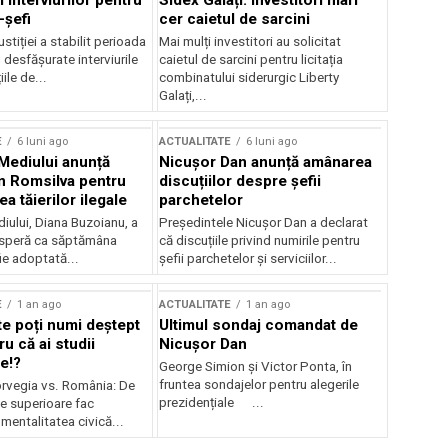
 interviurilor pentru
Sidex Galați: Investitori mari
-șefi
cer caietul de sarcini
stiției a stabilit perioada
Mai mulți investitori au solicitat
i desfășurate interviurile
caietul de sarcini pentru licitația
ile de...
combinatului siderurgic Liberty
Galați,...
E
6 luni ago
ACTUALITATE
6 luni ago
 Mediului anunță
Nicușor Dan anunță amânarea
n Romsilva pentru
discuțiilor despre șefii
 tăierilor ilegale
parchetelor
iului, Diana Buzoianu, a
Președintele Nicușor Dan a declarat
 speră ca săptămâna
că discuțiile privind numirile pentru
fie adoptată...
șefii parchetelor și serviciilor...
E
1 an ago
ACTUALITATE
1 an ago
te poți numi deștept
Ultimul sondaj comandat de
u că ai studii
Nicușor Dan
e!?
George Simion și Victor Ponta, în
fruntea sondajelor pentru alegerile
rvegia vs. România: De
prezidențiale ...
le superioare fac
 mentalitatea civică...