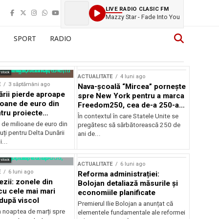
LIVE RADIO CLASIC FM
Mazzy Star - Fade Into You
SPORT
RADIO
rstock
ACTUALITATE
4 luni ago
E
3 săptămâni ago
Nava-școală “Mircea” pornește
ării pierde aproape
spre New York pentru a marca
ioane de euro din
Freedom250, cea de-a 250-a
tru proiecte
aniversare a Statelor Unite
În contextul în care Statele Unite se
de milioane de euro din
pregătesc să sărbătorească 250 de
ți pentru Delta Dunării
ani de...
...
rstock
ACTUALITATE
6 luni ago
E
6 luni ago
Reforma administrației:
ezii: zonele din
Bolojan detaliază măsurile și
u cele mai mari
economiile planificate
după viscol
Premierul Ilie Bolojan a anunțat că
n noaptea de marți spre
elementele fundamentale ale reformei