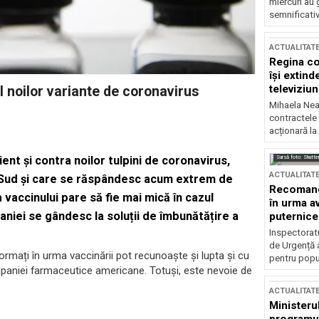
miercuri au 
semnificati
ACTUALITAT
Regina co
își extind
televiziun
 noilor variante de coronavirus
Mihaela Nea
contractele 
acționară la
Sursă foto: Shutte
nt și contra noilor tulpini de coronavirus,
ACTUALITAT
e Sud și care se răspândesc acum extrem de
Recomandă
vaccinului pare să fie mai mică în cazul
în urma av
aniei se gândesc la soluții de îmbunătățire a
puternice
Inspectoratu
de Urgență 
ormați în urma vaccinării pot recunoaște și lupta și cu
pentru popula
ompaniei farmaceutice americane. Totuși, este nevoie de
ACTUALITAT
Ministerul