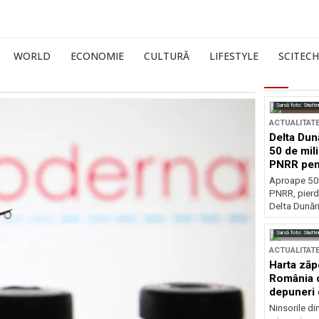
WORLD
ECONOMIE
CULTURĂ
LIFESTYLE
SCITECH
Sursă foto: Shutte
ACTUALITAT
Delta Dun
50 de mil
PNRR pen
esențiale
Aproape 50 
PNRR, pierdu
Delta Dunării
Sursă foto: Shutte
ACTUALITAT
Harta zăp
România c
depuneri 
Ninsorile di