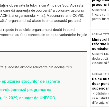
programul
procurori
tațiile observate la tulpina din Africa de Sud. Această
Ministerul Ju
ina care dă aparența de „coroană” a coronavirusului și
în care vor f
 ACE-2 ai organismului – n.r.). Vaccinurile anti-COVID,
pentru funcți
învăța” organismul să atace tocmai această proteină.
ai repede în celulele organismului decât în cazul
le vaccinuri au fost concepute pe baza variantelor inițiale
ACTUALITAT
Ministrul
reforme î
combaterea
Ministra Med
declarat că
viitoare să 
 și aceste articole relevante din același flux
ACTUALITAT
De ce nu 
e epuizarea stocurilor de rachete
doar pentr
superioar
revoluționează programarea
🇳🇴🇷🇴 No
rii în 2029, anunțat de UNESCO
ce nu studii
diferența, ci