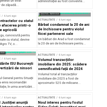
generat un strat
administrației au fost convenite...
v de zăpadă...
Sursă foto: Shutterstock
E
6 luni ago
ACTUALITATE
6 luni ago
ntractelor cu statul
Bărbat condamnat la 20 de ani
e afacerea printr-o
de închisoare pentru violul
e agricolă
fiicei partenerei sale
gu, cunoscută pentru
Un bărbat din Arad a fost condamnat
sale cu statul, devine
la 20 de ani de închisoare pentru...
 Agro TV, o...
rstock
ACTUALITATE
6 luni ago
E
6 luni ago
Volumul tranzacțiilor
rile ISU București
imobiliare din 2025: scădere
ertizării de ninsori
semnificativă față de 2024
Volumul total al tranzacțiilor
l General pentru Situații
imobiliare din 2025 a fost de
a emis recomandări
aproximativ 525 de milioane...
ție, în urma avertizării...
E
6 luni ago
ACTUALITATE
6 luni ago
 Justiției anunță
Noul interes pentru fostul