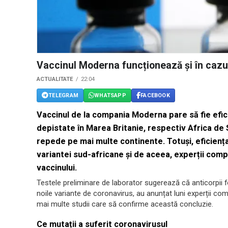
Vaccinul Moderna funcționează și în cazul
ACTUALITATE
22:04
TELEGRAM
WHATSAPP
FACEBOOK
Vaccinul de la compania Moderna pare să fie eficie
depistate în Marea Britanie, respectiv Africa d
repede pe mai multe continente. Totuși, eficiența 
variantei sud-africane și de aceea, experții comp
vaccinului.
Testele preliminare de laborator sugerează că anticorpii f
noile variante de coronavirus, au anunțat luni experții c
mai multe studii care să confirme această concluzie.
Ce mutații a suferit coronavirusul