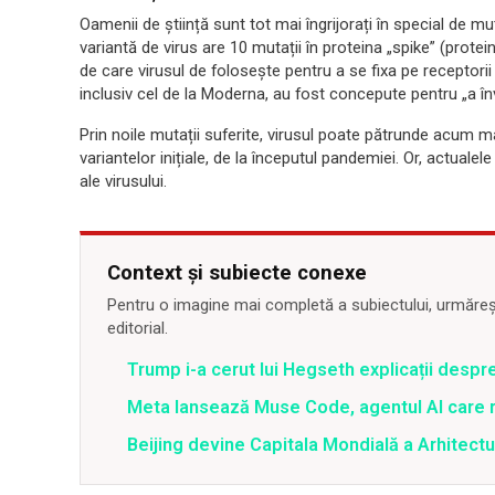
Oamenii de știință sunt tot mai îngrijorați în special de mu
variantă de virus are 10 mutații în proteina „spike” (prote
de care virusul de folosește pentru a se fixa pe receptorii
inclusiv cel de la Moderna, au fost concepute pentru „a 
Prin noile mutații suferite, virusul poate pătrunde acum m
variantelor inițiale, de la începutul pandemiei. Or, actuale
ale virusului.
Context și subiecte conexe
Pentru o imagine mai completă a subiectului, urmărește
editorial.
Trump i-a cerut lui Hegseth explicații despr
Meta lansează Muse Code, agentul AI care 
Beijing devine Capitala Mondială a Arhitectu