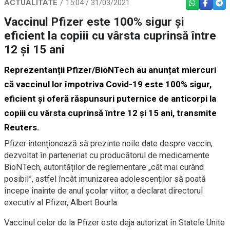
ACTUALITATE
15:04 / 31/03/2021
WHATSAPP
FACEBO
TEL
Vaccinul Pfizer este 100% sigur și
eficient la copiii cu vârsta cuprinsă între
12 și 15 ani
Reprezentanții Pfizer/BioNTech au anunțat miercuri
că vaccinul lor împotriva Covid-19 este 100% sigur,
eficient și oferă răspunsuri puternice de anticorpi la
copiii cu vârsta cuprinsă între 12 și 15 ani, transmite
Reuters
.
Pfizer intenționează să prezinte noile date despre vaccin,
dezvoltat în parteneriat cu producătorul de medicamente
BioNTech, autorităților de reglementare „cât mai curând
posibil”, astfel încât imunizarea adolescenților să poată
începe înainte de anul școlar viitor, a declarat directorul
executiv al Pfizer, Albert Bourla.
Vaccinul celor de la Pfizer este deja autorizat în Statele Unite