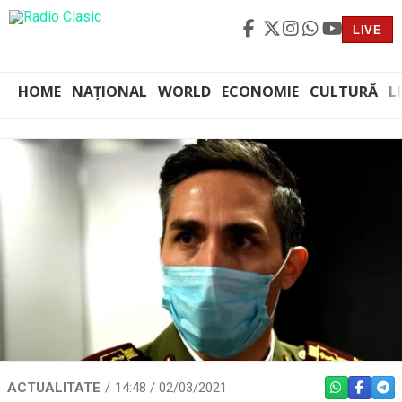
LIVE
HOME
NAȚIONAL
WORLD
ECONOMIE
CULTURĂ
L
ACTUALITATE
14:48 / 02/03/2021
WHATSAPP
FACEBO
TEL