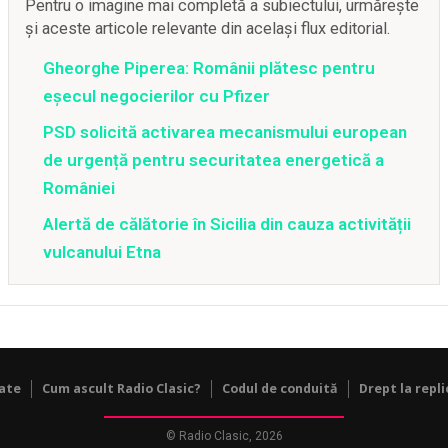
Pentru o imagine mai completă a subiectului, urmărește
și aceste articole relevante din același flux editorial.
Gheorghe Piperea: Românii plătesc pentru
eșecul negocierilor cu Pfizer
PSD solicită activarea mecanismului european
de urgență pentru securitatea energetică a
României
Alertă de călătorie în Sicilia din cauza activității
vulcanului Etna
tate
Cum ascult Radio Clasic?
Codul de conduită
Drept la repli
© Radio Clasic, 2026