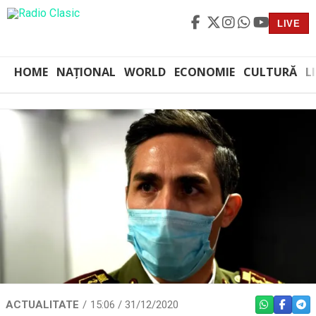
LIVE
HOME
NAȚIONAL
WORLD
ECONOMIE
CULTURĂ
L
ACTUALITATE
15:06 / 31/12/2020
WHATSAPP
FACEBO
TEL