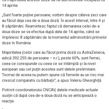
14 aprilie.
„Sunt foarte puține persoane, vorbim despre câteva zeci care
au făcut deja cea de-a doua doză. În acest interval, între 4 și
8 săptămâni. Reamintesc faptul că demararea celei de-a
doua doze se va efectua după data de 14 aprilie, când se
împlinesc 8 săptămâni de la momentul administrării primelor
doze în România.
Majoritatea (celor care au făcut prima doză cu AstraZeneca,
adică 392.255 de persoane – n.r.), peste 60%, sunt femei,
ceea ce corespunde cu ceea ce se întâmplă și la nivel
european sau cel puțin acestea sunt datele preliminare.
Tocmai de aceea nu putem spune că femeile au un risc mai
crescut comparativ cu bărbații”, a spus Valeriu Gheorghiță.
Potrivit coordonatorului CNCAV, datele medicale actuale
susțin că după cea de-a doua doză nu se anticipează o
reacție.