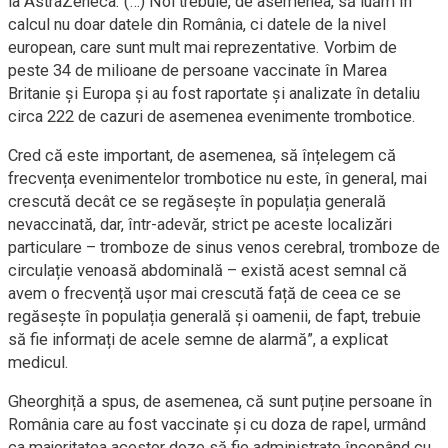
la AstraZeneca. (…) Noi trebuie, de asemenea, să luăm în
calcul nu doar datele din România, ci datele de la nivel
european, care sunt mult mai reprezentative. Vorbim de
peste 34 de milioane de persoane vaccinate în Marea
Britanie și Europa și au fost raportate și analizate în detaliu
circa 222 de cazuri de asemenea evenimente trombotice.
Cred că este important, de asemenea, să înțelegem că
frecvența evenimentelor trombotice nu este, în general, mai
crescută decât ce se regăsește în populația generală
nevaccinată, dar, într-adevăr, strict pe aceste localizări
particulare – tromboze de sinus venos cerebral, tromboze de
circulație venoasă abdominală – există acest semnal că
avem o frecvență ușor mai crescută față de ceea ce se
regăsește în populația generală și oamenii, de fapt, trebuie
să fie informați de acele semne de alarmă”, a explicat
medicul.
Gheorghiță a spus, de asemenea, că sunt puține persoane în
România care au fost vaccinate și cu doza de rapel, urmând
ca majoritatea acestor doze să fie administrate începând cu