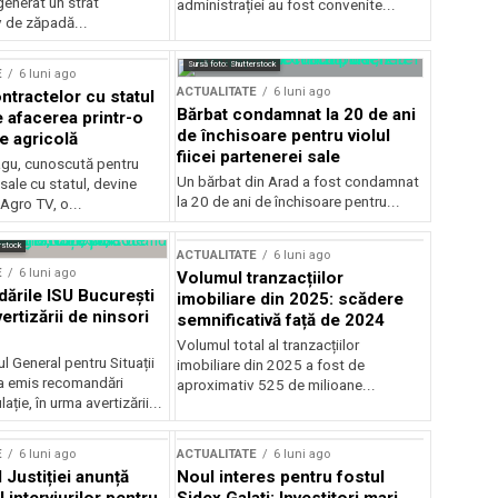
generat un strat
administrației au fost convenite...
v de zăpadă...
Sursă foto: Shutterstock
E
6 luni ago
ACTUALITATE
6 luni ago
ntractelor cu statul
Bărbat condamnat la 20 de ani
e afacerea printr-o
de închisoare pentru violul
e agricolă
fiicei partenerei sale
gu, cunoscută pentru
Un bărbat din Arad a fost condamnat
sale cu statul, devine
la 20 de ani de închisoare pentru...
 Agro TV, o...
rstock
ACTUALITATE
6 luni ago
E
6 luni ago
Volumul tranzacțiilor
rile ISU București
imobiliare din 2025: scădere
ertizării de ninsori
semnificativă față de 2024
Volumul total al tranzacțiilor
l General pentru Situații
imobiliare din 2025 a fost de
a emis recomandări
aproximativ 525 de milioane...
ție, în urma avertizării...
E
6 luni ago
ACTUALITATE
6 luni ago
 Justiției anunță
Noul interes pentru fostul