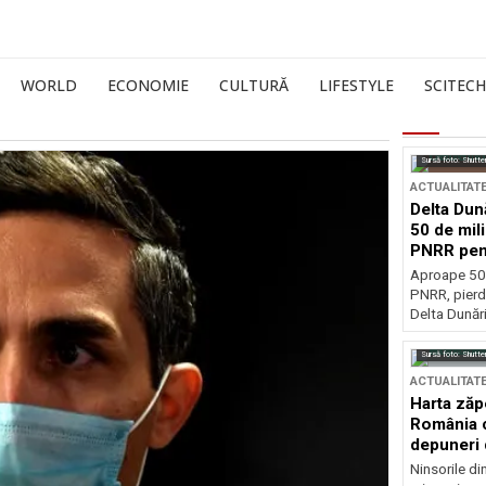
WORLD
ECONOMIE
CULTURĂ
LIFESTYLE
SCITECH
Sursă foto: Shutte
ACTUALITAT
Delta Dun
50 de mil
PNRR pen
esențiale
Aproape 50 
PNRR, pierdu
Delta Dunării
Sursă foto: Shutte
ACTUALITAT
Harta zăp
România c
depuneri 
Ninsorile di