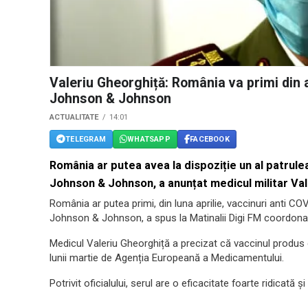
Valeriu Gheorghiță: România va primi din a
Johnson & Johnson
ACTUALITATE
14:01
TELEGRAM
WHATSAPP
FACEBOOK
România ar putea avea la dispoziție un al patrule
Johnson & Johnson, a anunțat medicul militar Val
România ar putea primi, din luna aprilie, vaccinuri anti C
Johnson & Johnson, a spus la Matinalii Digi FM coordonat
Medicul Valeriu Gheorghiță a precizat că vaccinul produs
lunii martie de Agenția Europeană a Medicamentului.
Potrivit oficialului, serul are o eficacitate foarte ridicată