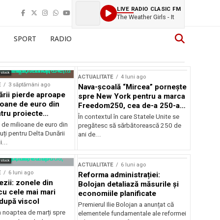
LIVE RADIO CLASIC FM
The Weather Girls - It
SPORT
RADIO
rstock
ACTUALITATE
4 luni ago
E
3 săptămâni ago
Nava-școală “Mircea” pornește
ării pierde aproape
spre New York pentru a marca
ioane de euro din
Freedom250, cea de-a 250-a
tru proiecte
aniversare a Statelor Unite
În contextul în care Statele Unite se
de milioane de euro din
pregătesc să sărbătorească 250 de
ți pentru Delta Dunării
ani de...
...
rstock
ACTUALITATE
6 luni ago
E
6 luni ago
Reforma administrației:
ezii: zonele din
Bolojan detaliază măsurile și
u cele mai mari
economiile planificate
după viscol
Premierul Ilie Bolojan a anunțat că
n noaptea de marți spre
elementele fundamentale ale reformei