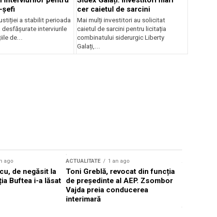
 interviurilor pentru
Sidex Galați: Investitori mari
-șefi
cer caietul de sarcini
stiției a stabilit perioada
Mai mulți investitori au solicitat
i desfășurate interviurile
caietul de sarcini pentru licitația
ile de...
combinatului siderurgic Liberty
Galați,...
n ago
ACTUALITATE
1 an ago
ACTUALITATE
u, de negăsit la
Toni Greblă, revocat din funcția
Ilie Boloj
ția Buftea i-a lăsat
de președinte al AEP. Zsombor
alegerilor
Vajda preia conducerea
constituți
interimară
concentră
viitoarelo