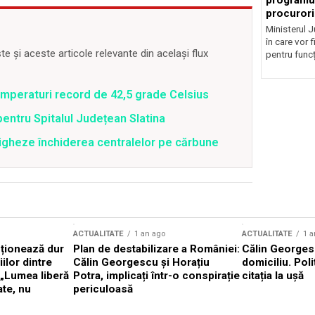
programul
procurori
Ministerul Ju
în care vor f
 și aceste articole relevante din același flux
pentru funcți
emperaturi record de 42,5 grade Celsius
pentru Spitalul Județean Slatina
tigheze închiderea centralelor pe cărbune
ACTUALITATE
1 an ago
ACTUALITATE
1 a
cționează dur
Plan de destabilizare a României:
Călin Georgesc
ilor dintre
Călin Georgescu și Horațiu
domiciliu. Poli
 „Lumea liberă
Potra, implicați într-o conspirație
citația la ușă
ate, nu
periculoasă