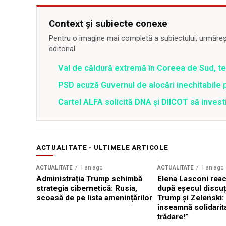
Context și subiecte conexe
Pentru o imagine mai completă a subiectului, urmărește
editorial.
Val de căldură extremă în Coreea de Sud, t
PSD acuză Guvernul de alocări inechitabile 
Cartel ALFA solicită DNA și DIICOT să inves
ACTUALITATE - ULTIMELE ARTICOLE
ACTUALITATE
1 an ago
ACTUALITATE
1 an ago
Administrația Trump schimbă
Elena Lasconi rea
strategia cibernetică: Rusia,
după eșecul discuți
scoasă de pe lista amenințărilor
Trump și Zelenski:
înseamnă solidarit
trădare!”