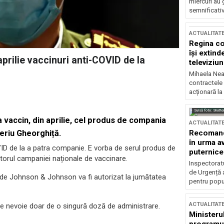
miercuri au 
semnificati
ACTUALITAT
Regina co
își extind
prilie vaccinuri anti-COVID de la
televiziun
Mihaela Nea
contractele 
acționară la
Sursă foto: Shutte
a vaccin, din aprilie, cel produs de compania
ACTUALITAT
Recomandă
eriu Gheorghiță.
în urma av
OVID de la a patra companie. E vorba de serul produs de
puternice
orul campaniei naționale de vaccinare.
Inspectoratu
de Urgență 
 de Johnson & Johnson va fi autorizat la jumătatea
pentru popula
ACTUALITAT
 și e nevoie doar de o singură doză de administrare.
Ministerul