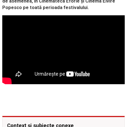
de asemenea, în Cinemateca Eforie și Cinema Elvire
Popesco pe toată perioada festivalului.
Context și subiecte conexe