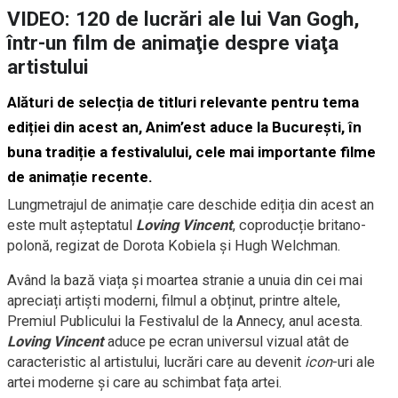
VIDEO: 120 de lucrări ale lui Van Gogh,
într-un film de animaţie despre viaţa
artistului
Alături de selecția de titluri relevante pentru tema
ediției din acest an, Anim’est aduce la București, în
buna tradiție a festivalului, cele mai importante filme
de animație recente.
Lungmetrajul de animație care deschide ediția din acest an
este mult așteptatul
Loving Vincent
, coproducție britano-
polonă, regizat de Dorota Kobiela și Hugh Welchman.
Având la bază viața și moartea stranie a unuia din cei mai
apreciați artiști moderni, filmul a obținut, printre altele,
Premiul Publicului la Festivalul de la Annecy, anul acesta.
Loving Vincent
aduce pe ecran universul vizual atât de
caracteristic al artistului, lucrări care au devenit
icon
-uri ale
artei moderne și care au schimbat fața artei.