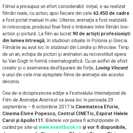
Filmul a presupus un efort considerabil. Inițial, s-au realizat
filmări reale, cu actori, apoi fiecare din cele
62.450 de cadre
a fost pictat manual în ulei. Ulterior, animația a fost realizată
în rotoscopie, produsul final fiind o îmbinare între filmări live-
action și pictură. La film au lucrat
90 de artiști profesioniști
din lumea întreagă
, în studiouri situate în Polonia și Grecia.
Filmările au avut loc în studiouri din Londra și Wroclaw. Timp
de un an, echipa de pictori și animatori au reconstituit opera
lui Van Gogh în formă cinematografică. Cu un astfel de efort
creativ și o asemenea desfășurare de forțe,
Loving Vincent
e unul din cele mai așteptate filme de animație ale acestui
deceniu.
Cea de-a doisprezecea ediţie a Festivalului Internaţional de
Film de Animaţie Anim'est va avea loc în perioada 29
septembrie – 8 octombrie 2017 la
Cinemateca Eforie,
Cinema Elvire Popesco, Centrul CINETic, Expirat Halele
Carol și Apollo111.
Biletele vor putea fi achiziționate în
curând pe site-ul
www.eventbook.ro
și vor fi disponibile,