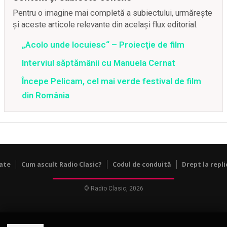
Pentru o imagine mai completă a subiectului, urmărește
și aceste articole relevante din același flux editorial.
„Acolo unde locuiesc“ – Proiecţie de film
Interviul săptămânii cu Manuela Cernat
Începe Pelicam, cel mai verde festival de film
din România
tate
Cum ascult Radio Clasic?
Codul de conduită
Drept la repli
© Radio Clasic, 2026