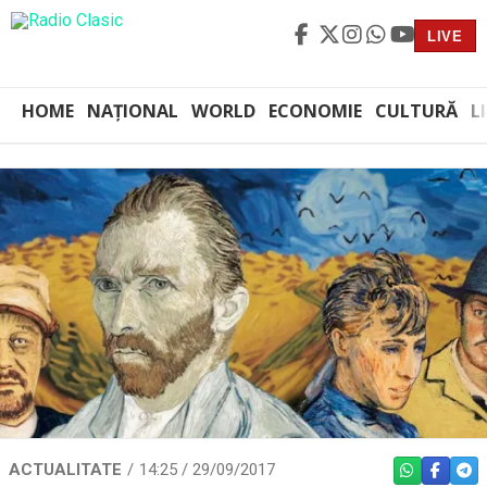
LIVE
HOME
NAȚIONAL
WORLD
ECONOMIE
CULTURĂ
L
ACTUALITATE
14:25 / 29/09/2017
WHATSAPP
FACEBO
TEL