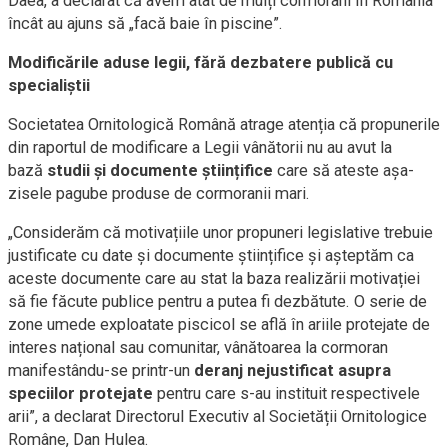
Daea, a declarat că avem atât de mulți cormorani în România
încât au ajuns să „facă baie în piscine”.
Modificările aduse legii, fără dezbatere publică cu
specialiștii
Societatea Ornitologică Română atrage atenția că propunerile
din raportul de modificare a Legii vânătorii nu au avut la
bază
studii
și documente științifice
care să ateste așa-
zisele pagube produse de cormoranii mari.
„Considerăm că motivațiile unor propuneri legislative trebuie
justificate cu date și documente științifice și așteptăm ca
aceste documente care au stat la baza realizării motivației
să fie făcute publice pentru a putea fi dezbătute. O serie de
zone umede exploatate piscicol se află în ariile protejate de
interes național sau comunitar, vânătoarea la cormoran
manifestându-se printr-un
deranj nejustificat asupra
speciilor protejate
pentru care s-au instituit respectivele
arii”, a declarat Directorul Executiv al Societății Ornitologice
Române, Dan Hulea.