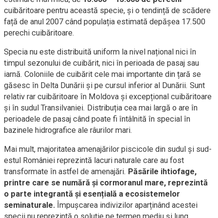
cuibăritoare pentru această specie, și o tendință de scădere
față de anul 2007 când populația estimată depășea 17.500
perechi cuibăritoare.
Specia nu este distribuită uniform la nivel național nici în
timpul sezonului de cuibărit, nici în perioada de pasaj sau
iarnă. Coloniile de cuibărit cele mai importante din țară se
găsesc în Delta Dunării și pe cursul inferior al Dunării. Sunt
relativ rar cuibăritoare în Moldova și excepțional cuibăritoare
și în sudul Transilvaniei. Distribuția cea mai largă o are în
perioadele de pasaj când poate fi întâlnită în special în
bazinele hidrografice ale râurilor mari.
Mai mult, majoritatea amenajărilor piscicole din sudul și sud-
estul României reprezintă lacuri naturale care au fost
transformate în astfel de amenajări.
Păsările ihtiofage,
printre care se numără și cormoranul mare, reprezintă
o parte integrantă și esențială a ecosistemelor
seminaturale.
Împușcarea indivizilor aparținând acestei
specii nu reprezintă o soluție pe termen mediu și lung.