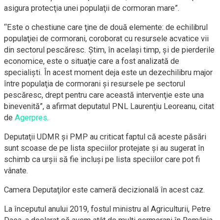
asigura protecţia unei populaţii de cormoran mare”.
“Este o chestiune care ţine de două elemente: de echilibrul
populaţiei de cormorani, coroborat cu resursele acvatice vii
din sectorul pescăresc. Ştim, în acelaşi timp, şi de pierderile
economice, este o situaţie care a fost analizată de
specialişti. În acest moment deja este un dezechilibru major
între populaţia de cormorani şi resursele pe sectorul
pescăresc, drept pentru care această intervenţie este una
binevenită”, a afirmat deputatul PNL Laurenţiu Leoreanu, citat
de
Agerpres
.
Deputaţii UDMR şi PMP au criticat faptul că aceste păsări
sunt scoase de pe lista speciilor protejate şi au sugerat în
schimb ca urşii să fie incluşi pe lista speciilor care pot fi
vânate.
Camera Deputaţilor este cameră decizională în acest caz.
La începutul anului 2019, fostul ministru al Agriculturii, Petre