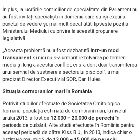
În plus, la lucrările comisiilor de specialitate din Parlament nu
au fost invitați specialiști în domeniu care să își expună
punctul de vedere și, mai mult decât atât, lipsește poziția
Ministerului Mediului cu privire la această propunere
legislativă.
„Această problemă nu a fost dezbătută
într-un mod
transparent
și nici nu s-a urmărit rezolvarea pe termen
mediu și lung a acestui conflict, ci s-a dorit doar transmiterea
unui semnal de susținere a sectorului piscicol”, a mai
precizat Director Executiv al SOR, Dan Hulea.
Situația cormoranilor mari în România
Potrivit studiilor efectuate de Societatea Ornitologică
Română, populația estimată de cormorani mari, la nivelul
anului 2013, a fost de
12.000 –
20.000
de perechi
în
perioada de cuibărit. Alte studii efectuate în România pentru
aceeași perioadă de către Kiss B.J., în 2013, indică chiar o
estimare mai mică, de
13.000 – 15.000 de perechi