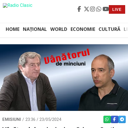
LIVE
HOME
NAȚIONAL
WORLD
ECONOMIE
CULTURĂ
L
EMISIUNI
23:36 / 23/05/2024
WHATSAPP
FACEBO
TEL