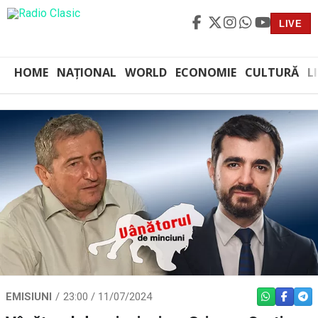
LIVE
HOME
NAȚIONAL
WORLD
ECONOMIE
CULTURĂ
L
EMISIUNI
23:00 / 11/07/2024
WHATSAPP
FACEBO
TEL