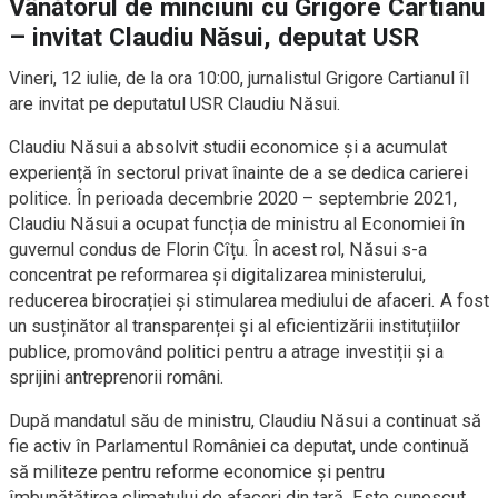
Vânătorul de minciuni cu Grigore Cartianu
– invitat Claudiu Năsui, deputat USR
Vineri, 12 iulie, de la ora 10:00, jurnalistul Grigore Cartianul îl
are invitat pe deputatul USR Claudiu Năsui.
Claudiu Năsui a absolvit studii economice și a acumulat
experiență în sectorul privat înainte de a se dedica carierei
politice. În perioada decembrie 2020 – septembrie 2021,
Claudiu Năsui a ocupat funcția de ministru al Economiei în
guvernul condus de Florin Cîțu. În acest rol, Năsui s-a
concentrat pe reformarea și digitalizarea ministerului,
reducerea birocrației și stimularea mediului de afaceri. A fost
un susținător al transparenței și al eficientizării instituțiilor
publice, promovând politici pentru a atrage investiții și a
sprijini antreprenorii români.
După mandatul său de ministru, Claudiu Năsui a continuat să
fie activ în Parlamentul României ca deputat, unde continuă
să militeze pentru reforme economice și pentru
îmbunătățirea climatului de afaceri din țară. Este cunoscut