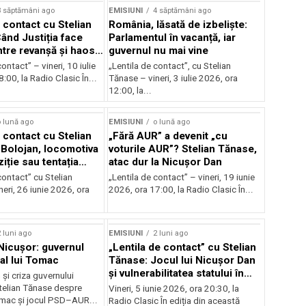
3 săptămâni ago
EMISIUNI
4 săptămâni ago
 contact cu Stelian
România, lăsată de izbeliște:
ând Justiția face
Parlamentul în vacanță, iar
Între revanșă și haos
guvernul nu mai vine
nal
ontact” – vineri, 10 iulie
„Lentila de contact”, cu Stelian
:00, la Radio Clasic În...
Tănase – vineri, 3 iulie 2026, ora
12:00, la...
 lună ago
EMISIUNI
o lună ago
 contact cu Stelian
„Fără AUR” a devenit „cu
Bolojan, locomotiva
voturile AUR”? Stelian Tănase,
iție sau tentația
atac dur la Nicușor Dan
contact” cu Stelian
„Lentila de contact” – vineri, 19 iunie
eri, 26 iunie 2026, ora
2026, ora 17:00, la Radio Clasic În...
 luni ago
EMISIUNI
2 luni ago
 Nicușor: guvernul
„Lentila de contact” cu Stelian
 al lui Tomac
Tănase: Jocul lui Nicușor Dan
și vulnerabilitatea statului în
și criza guvernului
fața crizelor
Stelian Tănase despre
Vineri, 5 iunie 2026, ora 20:30, la
mac și jocul PSD–AUR...
Radio Clasic În ediția din această