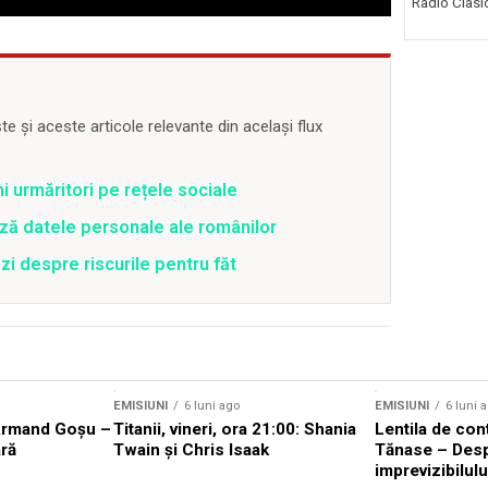
Radio Clasic 
 și aceste articole relevante din același flux
ni urmăritori pe rețele sociale
ză datele personale ale românilor
zi despre riscurile pentru făt
EMISIUNI
6 luni ago
EMISIUNI
6 luni 
Armand Goșu –
Titanii, vineri, ora 21:00: Shania
Lentila de con
ră
Twain și Chris Isaak
Tănase – Des
imprevizibilulu