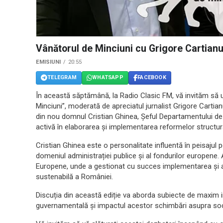
Vânătorul de Minciuni cu Grigore Cartianu
EMISIUNI
20:55
TELEGRAM
WHATSAPP
FACEBOOK
În această săptămână, la Radio Clasic FM, vă invităm să u
Minciuni”, moderată de apreciatul jurnalist Grigore Cartianu, d
din nou domnul Cristian Ghinea, Șeful Departamentului de 
activă în elaborarea și implementarea reformelor structu
Cristian Ghinea este o personalitate influentă în peisajul
domeniul administrației publice și al fondurilor europene. 
Europene, unde a gestionat cu succes implementarea și a
sustenabilă a României.
Discuția din această ediție va aborda subiecte de maxim int
guvernamentală și impactul acestor schimbări asupra soci