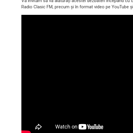
Vă invităm să vă alăturați acestei dezbateri începând cu or
Radio Clasic FM, precum și în format video pe YouTube ș