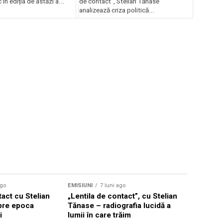
În ediția de astăzi a...
de contact”, Stelian Tănase
analizează criza politică...
ago
EMISIUNI
7 luni ago
tact cu Stelian
„Lentila de contact”, cu Stelian
pre epoca
Tănase – radiografia lucidă a
i
lumii în care trăim