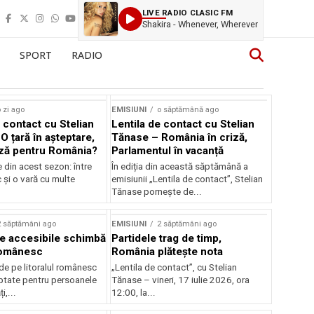
LIVE RADIO CLASIC FM
Shakira - Whenever, Wherever
SPORT
RADIO
 zi ago
EMISIUNI
o săptămână ago
 contact cu Stelian
Lentila de contact cu Stelian
O țară în așteptare,
Tănase – România în criză,
ză pentru România?
Parlamentul în vacanță
e din acest sezon: între
În ediția din această săptămână a
c și o vară cu multe
emisiunii „Lentila de contact”, Stelian
Tănase pornește de...
2 săptămâni ago
EMISIUNI
2 săptămâni ago
je accesibile schimbă
Partidele trag de timp,
 românesc
România plătește nota
de pe litoralul românesc
„Lentila de contact”, cu Stelian
ptate pentru persoanele
Tănase – vineri, 17 iulie 2026, ora
i,...
12:00, la...