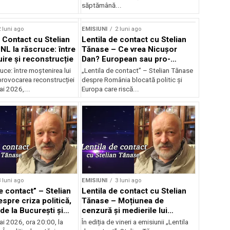
săptămână...
 luni ago
EMISIUNI
2 luni ago
e Contact cu Stelian
Lentila de contact cu Stelian
NL la răscruce: între
Tănase – Ce vrea Nicușor
uire și reconstrucție
Dan? European sau pro-
occidental?
uce: între moștenirea lui
„Lentila de contact” – Stelian Tănase
provocarea reconstrucției
despre România blocată politic și
ai 2026,...
Europa care riscă...
 luni ago
EMISIUNI
3 luni ago
e contact” – Stelian
Lentila de contact cu Stelian
spre criza politică,
Tănase – Moțiunea de
de la București și
cenzură și medierile lui
ea lui Bolojan
Nicușor
ai 2026, ora 20:00, la
În ediția de vineri a emisiunii „Lentila