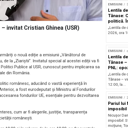
EMISIUNI
Lentila de
Tănase: C
politică. 
instituțio
 – invitat Cristian Ghinea (USR)
„Lentila de c
2026, ora 18
EMISIUNI
o
rmăriți o nouă ediție a emisiunii „Vânătorul de
Lentila de
e la „Ziariștii”. Invitatul special al acestei ediții va fi
Tănase – 
Politici Publice al USR, cunoscut pentru implicarea sa
PNL: opoz
rale din România.
puterii?
„Lentila de 
Tănase – vin
 politic românesc, aducând o vastă experiență în
12:00, la...
Anterior, a fost eurodeputat și Ministru al Fondurilor
ccesarea fondurilor UE, esențiale pentru dezvoltarea
EMISIUNI
2
Pariul lui
imposibil
eres, cum ar fi alegerile, justiție, transparența
Nicușor Dan 
etății românești.
imposibil: 
moțiune, To