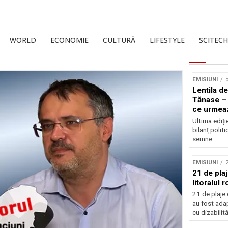
WORLD
ECONOMIE
CULTURĂ
LIFESTYLE
SCITECH
EMISIUNI
o
Lentila de
Tănase – 
ce urmea
Ultima ediți
bilanț politi
semne...
EMISIUNI
21 de pla
litoralul
21 de plaje 
au fost ada
cu dizabilităț