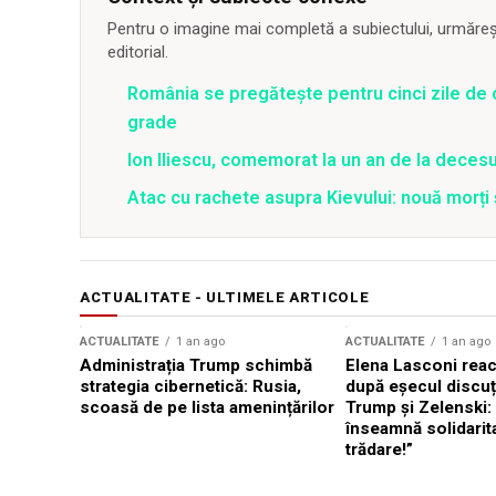
Pentru o imagine mai completă a subiectului, urmărește
editorial.
România se pregătește pentru cinci zile de 
grade
Ion Iliescu, comemorat la un an de la decesul
Atac cu rachete asupra Kievului: nouă morți
ACTUALITATE - ULTIMELE ARTICOLE
ACTUALITATE
1 an ago
ACTUALITATE
1 an ago
Administrația Trump schimbă
Elena Lasconi rea
strategia cibernetică: Rusia,
după eșecul discuți
scoasă de pe lista amenințărilor
Trump și Zelenski:
înseamnă solidarit
trădare!”