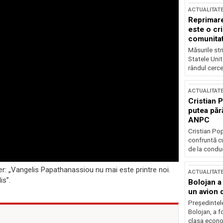
ACTUALITAT
Reprimare
este o cri
comunitate
Măsurile stri
Statele Unit
rândul cerce
ACTUALITAT
Cristian 
putea păr
ANPC
Cristian Po
confruntă cu
de la conduc
er: „Vangelis Papathanassiou nu mai este printre noi.
ACTUALITAT
is”.
Bolojan a
un avion d
Președintele
Bolojan, a f
clasa econom