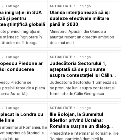
E
1 an ago
ACTUALITATE
1 an ago
a imigrației în SUA
Olanda intenționează să își
ză și pentru
dubleze efectivele militare
a științifică globală
până în 2030
cte privind imigrația în
Ministerul Apărării din Olanda a
e stârnesc îngrijorare în
anunțat recent un obiectiv ambițios
tătorilor din întreaga...
de a mai mult...
E
1 an ago
ACTUALITATE
1 an ago
Popescu Piedone ar
Judecătoria Sectorului 1,
ăsi conducerea
așteptată să se pronunțe
asupra contestației lui Călin
Georgescu privind controlul
pescu Piedone se
Judecătoria Sectorului 1 urmează să
judiciar
 posibilitatea de a pleca
se pronunțe luni asupra contestației
erea Autorității...
formulate de Călin Georgescu...
E
1 an ago
ACTUALITATE
1 an ago
 plecat la Londra cu
Ilie Bolojan, la Summitul
e linie
liderilor privind Ucraina:
România susține un dialog
 interimar al României, Ilie
transatlantic pentru securitate
ost surprins călătorind la
Președintele interimar al României, Ilie
și stabilitate
ic într-un...
Bolojan, participă duminică la