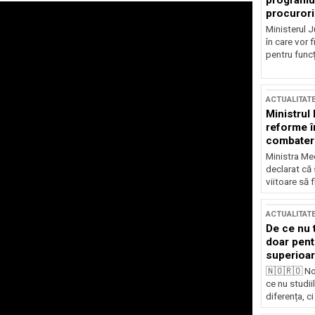
programul
procurori
Ministerul Ju
în care vor f
pentru funcți
ACTUALITAT
Ministrul
reforme î
combaterea
Ministra Med
declarat că
viitoare să 
ACTUALITAT
De ce nu 
doar pentr
superioar
🇳🇴🇷🇴 No
ce nu studii
diferența, ci