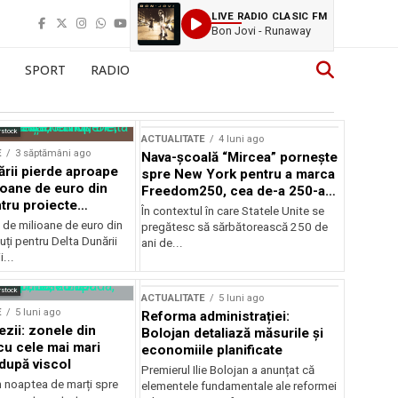
LIVE RADIO CLASIC FM
Bon Jovi - Runaway
SPORT
RADIO
rstock
ACTUALITATE
4 luni ago
E
3 săptămâni ago
Nava-școală “Mircea” pornește
ării pierde aproape
spre New York pentru a marca
ioane de euro din
Freedom250, cea de-a 250-a
tru proiecte
aniversare a Statelor Unite
În contextul în care Statele Unite se
de milioane de euro din
pregătesc să sărbătorească 250 de
ți pentru Delta Dunării
ani de...
...
rstock
ACTUALITATE
5 luni ago
E
5 luni ago
Reforma administrației:
ezii: zonele din
Bolojan detaliază măsurile și
u cele mai mari
economiile planificate
după viscol
Premierul Ilie Bolojan a anunțat că
n noaptea de marți spre
elementele fundamentale ale reformei