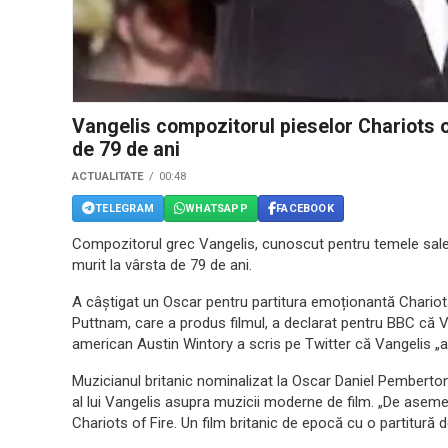
Vangelis compozitorul pieselor Chariots of
de 79 de ani
ACTUALITATE
00:48
TELEGRAM
WHATSAPP
FACEBOOK
Compozitorul grec Vangelis, cunoscut pentru temele sale c
murit la vârsta de 79 de ani.
A câștigat un Oscar pentru partitura emoționantă Chariot
Puttnam, care a produs filmul, a declarat pentru BBC că 
american Austin Wintory a scris pe Twitter că Vangelis „a
Muzicianul britanic nominalizat la Oscar Daniel Pemberto
al lui Vangelis asupra muzicii moderne de film. „De aseme
Chariots of Fire. Un film britanic de epocă cu o partitură 