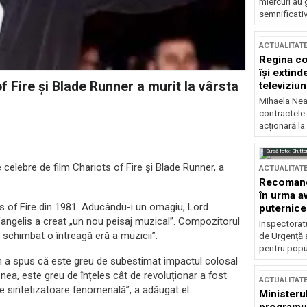
miercuri au 
semnificati
ACTUALITAT
Regina co
își extind
 Fire și Blade Runner a murit la vârsta
televiziun
Mihaela Nea
contractele 
acționară la
Sursă foto: Shutte
elebre de film Chariots of Fire și Blade Runner, a
ACTUALITAT
Recomandă
în urma av
s of Fire din 1981. Aducându-i un omagiu, Lord
puternice
Vangelis a creat „un nou peisaj muzical”. Compozitorul
Inspectoratu
 schimbat o întreagă eră a muzicii”.
de Urgență 
pentru popula
n a spus că este greu de subestimat impactul colosal
nea, este greu de înțeles cât de revoluționar a fost
ACTUALITAT
de sintetizatoare fenomenală”, a adăugat el.
Ministerul