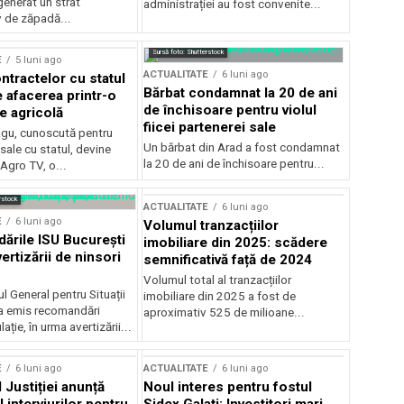
generat un strat
administrației au fost convenite...
v de zăpadă...
Sursă foto: Shutterstock
E
5 luni ago
ACTUALITATE
6 luni ago
ntractelor cu statul
Bărbat condamnat la 20 de ani
e afacerea printr-o
de închisoare pentru violul
e agricolă
fiicei partenerei sale
gu, cunoscută pentru
Un bărbat din Arad a fost condamnat
sale cu statul, devine
la 20 de ani de închisoare pentru...
 Agro TV, o...
rstock
ACTUALITATE
6 luni ago
E
6 luni ago
Volumul tranzacțiilor
rile ISU București
imobiliare din 2025: scădere
ertizării de ninsori
semnificativă față de 2024
Volumul total al tranzacțiilor
l General pentru Situații
imobiliare din 2025 a fost de
a emis recomandări
aproximativ 525 de milioane...
ție, în urma avertizării...
E
6 luni ago
ACTUALITATE
6 luni ago
 Justiției anunță
Noul interes pentru fostul