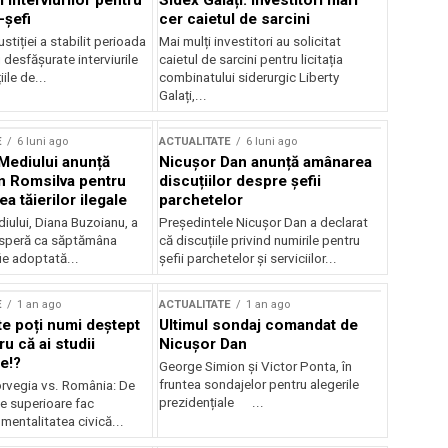
 interviurilor pentru
Sidex Galați: Investitori mari
-șefi
cer caietul de sarcini
stiției a stabilit perioada
Mai mulți investitori au solicitat
i desfășurate interviurile
caietul de sarcini pentru licitația
ile de...
combinatului siderurgic Liberty
Galați,...
E
6 luni ago
ACTUALITATE
6 luni ago
 Mediului anunță
Nicușor Dan anunță amânarea
n Romsilva pentru
discuțiilor despre șefii
 tăierilor ilegale
parchetelor
iului, Diana Buzoianu, a
Președintele Nicușor Dan a declarat
 speră ca săptămâna
că discuțiile privind numirile pentru
fie adoptată...
șefii parchetelor și serviciilor...
E
1 an ago
ACTUALITATE
1 an ago
te poți numi deștept
Ultimul sondaj comandat de
u că ai studii
Nicușor Dan
e!?
George Simion și Victor Ponta, în
fruntea sondajelor pentru alegerile
rvegia vs. România: De
prezidențiale ...
le superioare fac
 mentalitatea civică...