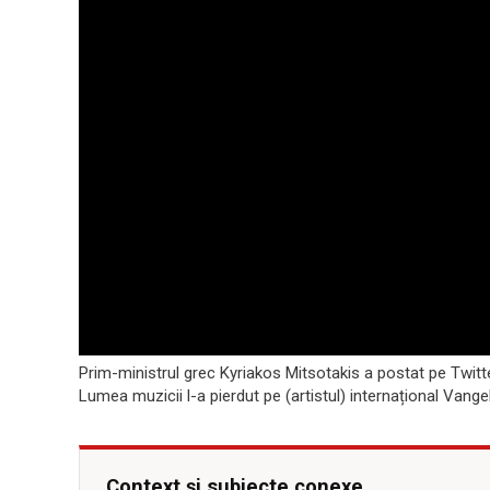
Prim-ministrul grec Kyriakos Mitsotakis a postat pe Twitt
Lumea muzicii l-a pierdut pe (artistul) internațional Vangel
Context și subiecte conexe