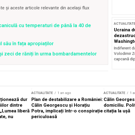
 și aceste articole relevante din același flux
ACTUALITAT
caniculă cu temperaturi de până la 40 de
Ucraina d
dezastruo
Washingto
 său în fața apropiaților
incertitud
Indiferent d
 și zeci de răniți în urma bombardamentelor
Volodimir Ze
capcană dip
ACTUALITATE
1 an ago
ACTUALITATE
1 a
cționează dur
Plan de destabilizare a României:
Călin Georgesc
ilor dintre
Călin Georgescu și Horațiu
domiciliu. Poli
 „Lumea liberă
Potra, implicați într-o conspirație
citația la ușă
ate, nu
periculoasă