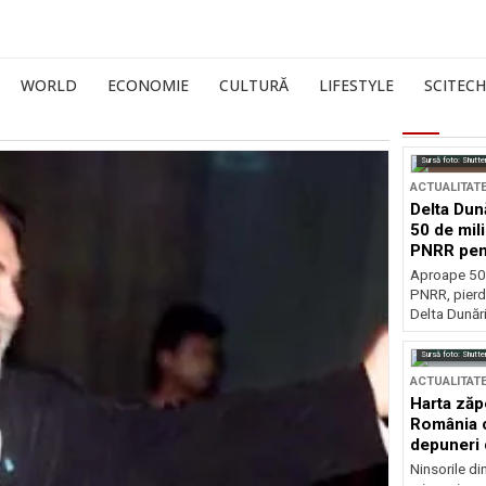
WORLD
ECONOMIE
CULTURĂ
LIFESTYLE
SCITECH
Sursă foto: Shutte
ACTUALITAT
Delta Dun
50 de mil
PNRR pen
esențiale
Aproape 50 
PNRR, pierdu
Delta Dunării
Sursă foto: Shutte
ACTUALITAT
Harta zăp
România c
depuneri 
Ninsorile di