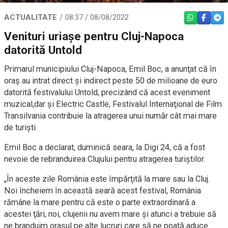
ACTUALITATE
08:37 / 08/08/2022
WHATSAPP
FACEBO
TEL
Venituri uriașe pentru Cluj-Napoca
datorită Untold
Primarul municipiului Cluj-Napoca, Emil Boc, a anunţat că în
oraş au intrat direct şi indirect peste 50 de milioane de euro
datorită festivalului Untold, precizând că acest eveniment
muzical,dar şi Electric Castle, Festivalul Internaţional de Film
Transilvania contribuie la atragerea unui număr cât mai mare
de turişti.
Emil Boc a declarat, duminică seara, la Digi 24, că a fost
nevoie de rebranduirea Clujului pentru atragerea turiştilor.
„În aceste zile România este împărţită la mare sau la Cluj.
Noi încheiem în această seară acest festival, România
rămâne la mare pentru că este o parte extraordinară a
acestei ţări, noi, clujenii nu avem mare şi atunci a trebuie să
ne branduim oraşul pe alte lucruri care să ne poată aduce