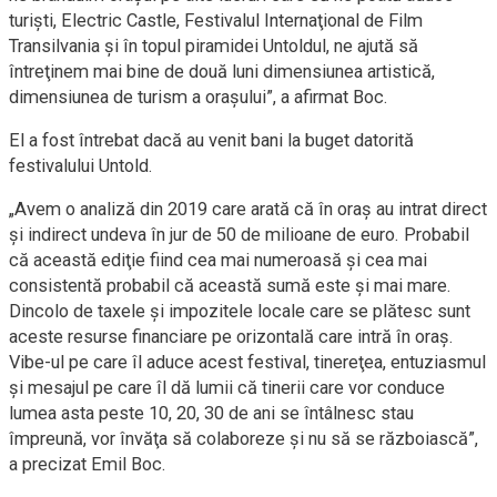
turişti, Electric Castle, Festivalul Internaţional de Film
Transilvania şi în topul piramidei Untoldul, ne ajută să
întreţinem mai bine de două luni dimensiunea artistică,
dimensiunea de turism a oraşului”, a afirmat Boc.
El a fost întrebat dacă au venit bani la buget datorită
festivalului Untold.
„Avem o analiză din 2019 care arată că în oraş au intrat direct
şi indirect undeva în jur de 50 de milioane de euro. Probabil
că această ediţie fiind cea mai numeroasă şi cea mai
consistentă probabil că această sumă este şi mai mare.
Dincolo de taxele şi impozitele locale care se plătesc sunt
aceste resurse financiare pe orizontală care intră în oraş.
Vibe-ul pe care îl aduce acest festival, tinereţea, entuziasmul
şi mesajul pe care îl dă lumii că tinerii care vor conduce
lumea asta peste 10, 20, 30 de ani se întâlnesc stau
împreună, vor învăţa să colaboreze şi nu să se războiască”,
a precizat Emil Boc.